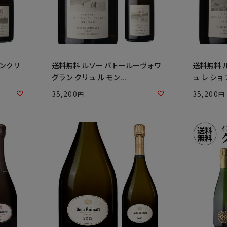
ランクリ
送料無料 ルソー バトールーヴォワ
送料無料 
グラン クリュ ル モン...
ュ レ ショフ
35,200
35,200