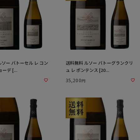
ルソー バトーセル レ コン
送料無料 ルソー バトーグランクリ
ーデ [...
ュ レ ポンテンス [20...
35,200