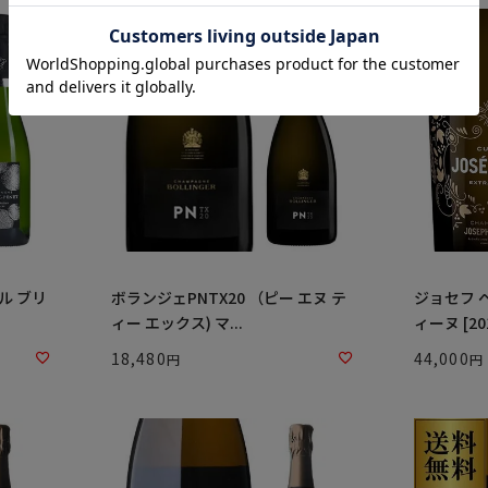
ル ブリ
ボランジェPNTX20 （ピー エヌ テ
ジョセフ 
ィー エックス) マ...
ィーヌ [201
18,480
44,000