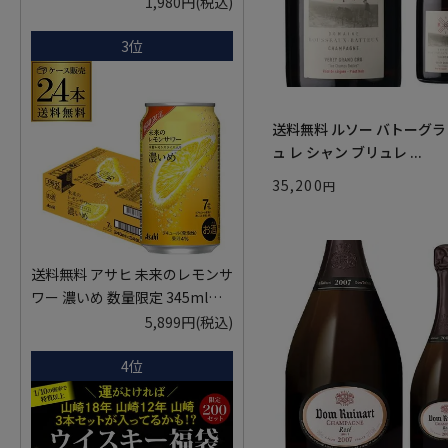
1,980円
(税込)
3位
送料無料 ルソー バトーグ
ュ レ シャン ブリュレ ...
35,200
送料無料 アサヒ 未来のレモンサ
ワー 濃いめ 数量限定 345ml缶
×24本 1ケース レモンサワー チ
5,899円
(税込)
ューハイ サワー フルオープン缶
4位
AIB