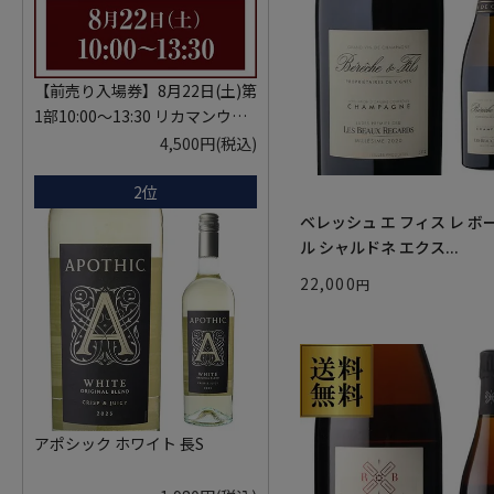
【前売り入場券】8月22日(土)第
1部10:00～13:30 リカマンウイ
スキーメッセ in京都 2026 1枚
4,500円
(税込)
入場券となるeチケットは【8月
2位
中旬】にメールにて配信予定
※代引き決済不可
ベレッシュ エ フィス レ ボ
ル シャルドネ エクス...
22,000
アポシック ホワイト 長S