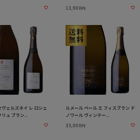
13,900
セヴェルズネイ レ ロシェ
ルメール ペール エ フィスブラン ド
リュ ブラン...
ノワール ヴィンテー...
33,000