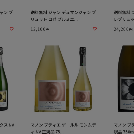
ャン ブ
送料無料 ジャン デュマンジャン ブ
送料無料 
リュット ロゼ プルミエ...
レブリュット
12,100
24,200
クス NV
マノン ブティエ ゲールル モンムデ
マノン ブ
ィ NV 正規品 75...
規品 750