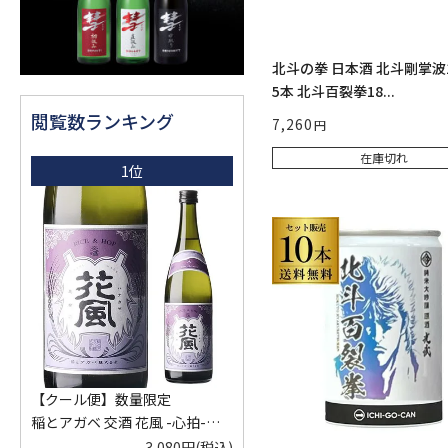
北斗の拳 日本酒 北斗剛掌波1
5本 北斗百裂拳18...
閲覧数ランキング
7,260
在庫切れ
1位
【クール便】数量限定
稲とアガベ 交酒 花風 -心拍-
KYOTO EDITION 720ml こうし
3,080円
(税込)