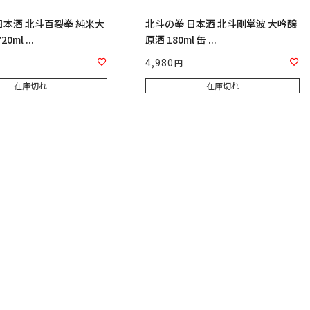
日本酒 北斗百裂拳 純米大
北斗の拳 日本酒 北斗剛掌波 大吟醸
0ml ...
原酒 180ml 缶 ...
4,980
在庫切れ
在庫切れ