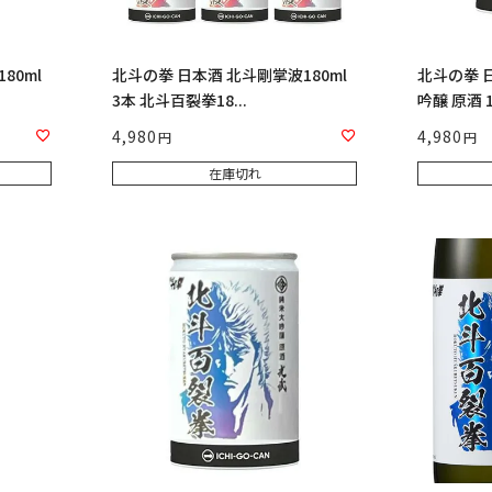
80ml
北斗の拳 日本酒 北斗剛掌波180ml
北斗の拳 
3本 北斗百裂拳18...
吟醸 原酒 18
4,980
4,980
在庫切れ