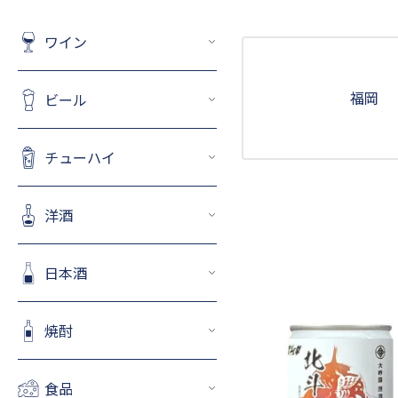
ワイン
福岡
ビール
チューハイ
洋酒
日本酒
焼酎
食品