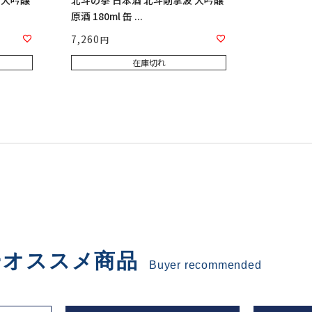
 大吟醸
北斗の拳 日本酒 北斗剛掌波 大吟醸
原酒 180ml 缶 ...
7,260
在庫切れ
ーオススメ商品
Buyer recommended