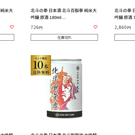
 純米大
北斗の拳 日本酒 北斗百裂拳 純米大
北斗の拳 
吟醸 原酒 180ml ...
吟醸 原酒 72
726
2,860
在庫切れ