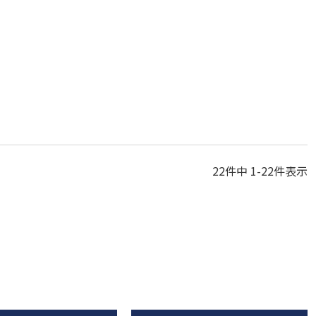
22
件中
1
-
22
件表示