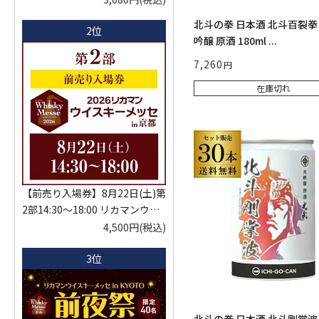
ゅ はなかぜ craft sake クラフト
北斗の拳 日本酒 北斗百裂拳
2位
サケ 秋田県 男鹿市
吟醸 原酒 180ml ...
7,260
在庫切れ
【前売り入場券】8月22日(土)第
2部14:30～18:00 リカマンウイ
スキーメッセ in京都 2026 1枚
4,500円
(税込)
入場券となるeチケットは【8月
3位
中旬】にメールにて配信予定
※代引き決済不可