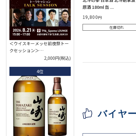
北斗の拳 日本酒 北斗剛掌波
原酒 180ml 缶 ...
19,800
在庫切れ
＜ウイスキーメッセ前夜祭トー
クセッション＞
8月21日(金)15:00～17:00京都開
2,000円
(税込)
催
4位
クレジットカード決済のみ
バイヤ