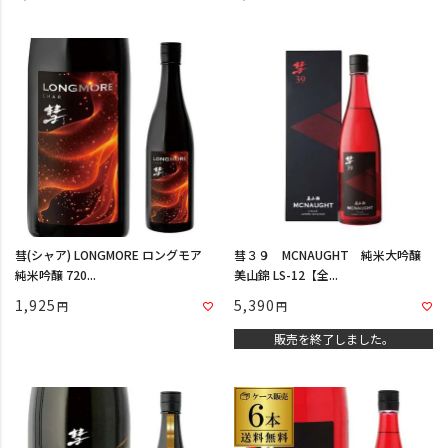
彗(シャア) LONGMORE ロングモア
彗３９ MCNAUGHT 純米大吟醸
純米吟醸 720...
美山錦 LS-12【全...
1,925
5,390
販売を終了しました。