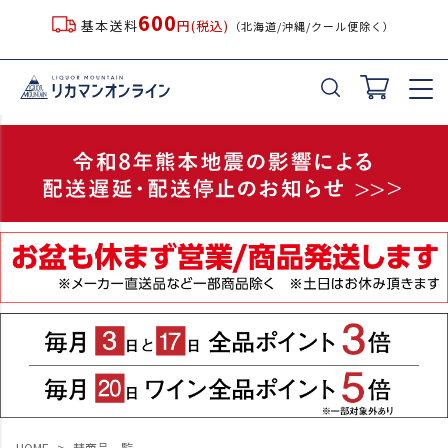
600
基本送料
円(税込)
（北海道/沖縄/クール便除く）
キーワード
価格
〜
在庫なし商品
在庫なし商品を表示しない
並び順
新着順
登録順
価格が安い順
価格が高い順
優先度順
HOME
彗商品一覧