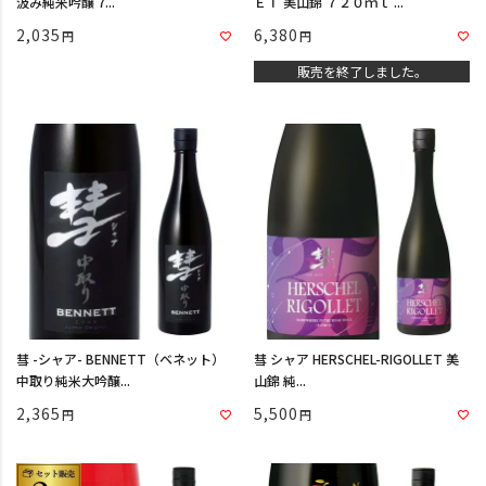
汲み純米吟醸 7...
ＥＴ 美山錦 ７２０ｍｌ ...
2,035
6,380
販売を終了しました。
彗 -シャア- BENNETT（ベネット）
彗 シャア HERSCHEL-RIGOLLET 美
中取り純米大吟醸...
山錦 純...
2,365
5,500