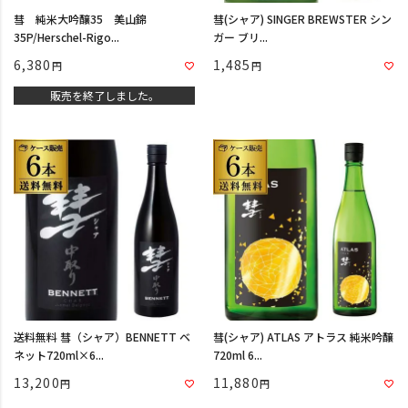
彗 純米大吟醸35 美山錦
彗(シャア) SINGER BREWSTER シン
35P/Herschel-Rigo...
ガー ブリ...
6,380
1,485
販売を終了しました。
送料無料 彗（シャア）BENNETT ベ
彗(シャア) ATLAS アトラス 純米吟醸
ネット720ml×6...
720ml 6...
13,200
11,880