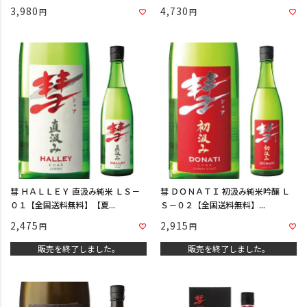
3,980
4,730
彗 ＨＡＬＬＥＹ 直汲み純米 ＬＳ－
彗 ＤＯＮＡＴＩ 初汲み純米吟醸 Ｌ
０１【全国送料無料】【夏...
Ｓ－０２【全国送料無料】...
2,475
2,915
販売を終了しました。
販売を終了しました。