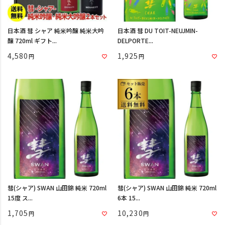
日本酒 彗 シャア 純米吟醸 純米大吟
日本酒 彗 DU TOIT-NEUJMIN-
醸 720ml ギフト...
DELPORTE...
4,580
1,925
彗(シャア) SWAN 山田錦 純米 720ml
彗(シャア) SWAN 山田錦 純米 720ml
15度 ス...
6本 15...
1,705
10,230