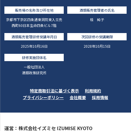
販売場の名称及び所在地
酒類販売管理者の氏名
京都市下京区四条通東洞院東入立売
桂 純子
西町60日本生命四条ビル7階
酒類販売管理研修受講年月日
次回研修の受講期限
2025年10月16日
2028年10月15日
研修実施団体名
一般社団法人
酒類政策研究所
特定商取引法に基づく表示
利用規約
プライバシーポリシー
会社概要
採用情報
運営：株式会社イズミセ IZUMISE KYOTO