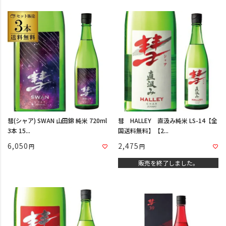
彗(シャア) SWAN 山田錦 純米 720ml
彗 HALLEY 直汲み純米 LS-14【全
3本 15...
国送料無料】【2...
6,050
2,475
販売を終了しました。