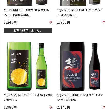
彗 BENNETT 中取り純米大吟醸
彗(シャア) METEORITE メテオライ
LS-16【全国送料無...
ト 純米吟醸 7...
3,245
1,925
販売を終了しました。
彗(シャア) ATLAS アトラス 純米吟醸
彗(シャア) CHRISTENSEN クリステ
720ml 1...
ンセン 純米吟...
1,980
2,145