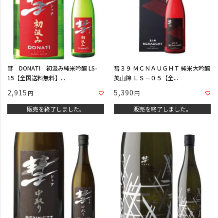
彗 DONATI 初汲み純米吟醸 LS-
彗３９ ＭＣＮＡＵＧＨＴ 純米大吟醸
15【全国送料無料】...
美山錦 ＬＳ－０５【全...
2,915
5,390
販売を終了しました。
販売を終了しました。