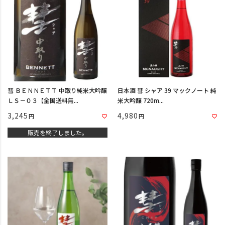
彗 ＢＥＮＮＥＴＴ 中取り純米大吟醸
日本酒 彗 シャア 39 マックノート 純
ＬＳ－０３【全国送料無...
米大吟醸 720m...
3,245
4,980
販売を終了しました。