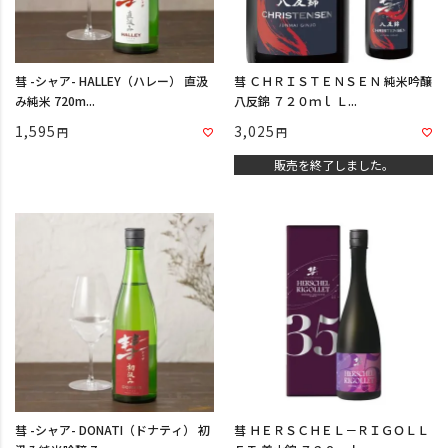
彗 -シャア- HALLEY（ハレー） 直汲
彗 ＣＨＲＩＳＴＥＮＳＥＮ 純米吟醸
み純米 720m...
八反錦 ７２０ｍｌ Ｌ...
1,595
3,025
販売を終了しました。
彗 -シャア- DONATI（ドナティ） 初
彗 ＨＥＲＳＣＨＥＬ－ＲＩＧＯＬＬ