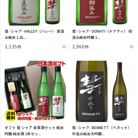
彗 -シャア- HALLEY（ハレー） 直汲
彗 -シャア- DONATI（ドナティ） 初
み純米 1.8L...
汲み純米吟醸 1...
3,135
3,960
ギフト 彗 シャア 金賞酒セット 純米
彗 -シャア- BENNETT（ベネット）
吟醸 純米酒 2本セッ...
中汲み純米大吟醸...