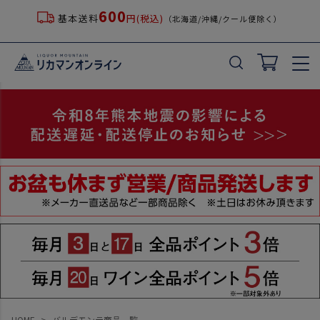
600
基本送料
円(税込)
（北海道/沖縄/クール便除く）
キーワード
価格
〜
在庫なし商品
在庫なし商品を表示しない
並び順
新着順
登録順
価格が安い順
価格が高い順
優先度順
HOME
バルデモンテ商品一覧