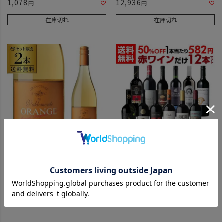
1,078
12,936
在庫切れ
在庫切れ
1本あたり1,100 円(税込) 送料無料
赤だけ！特選ワイン12本セット
バルデモンテ オ...
2,200
6,980
在庫切れ
在庫切れ