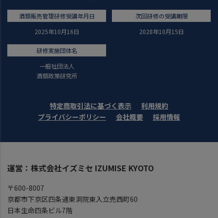
酒類販売管理研修受講年月日
次回研修の受講期限
2025年10月16日
2028年10月15日
研修実施団体名
一般社団法人
酒類政策研究所
特定商取引法に基づく表示
利用規約
プライバシーポリシー
会社概要
採用情報
運営：株式会社イズミセ IZUMISE KYOTO
〒600-8007
京都市下京区四条通東洞院東入立売西町60
日本生命四条ビル7階