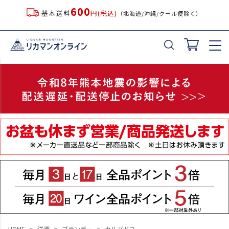
600
基本送料
円(税込)
（北海道/沖縄/クール便除く）
HOME
洋酒
ブランデー
カルバドス