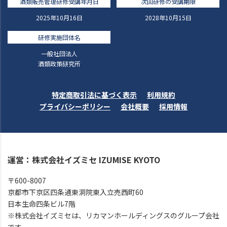
酒類販売管理研修受講年月日
次回研修の受講期限
2025年10月16日
2028年10月15日
研修実施団体名
一般社団法人
酒類政策研究所
特定商取引法に基づく表示
利用規約
プライバシーポリシー
会社概要
採用情報
運営：株式会社イズミセ IZUMISE KYOTO
〒600-8007
京都市下京区四条通東洞院東入立売西町60
日本生命四条ビル7階
※株式会社イズミセは、リカマンホールディングスのグループ会社
です。