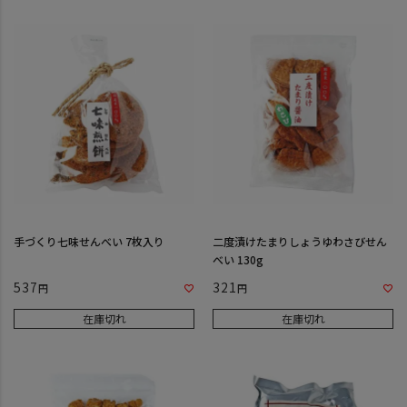
手づくり七味せんべい 7枚入り
二度漬けたまりしょうゆわさびせん
べい 130g
537
321
在庫切れ
在庫切れ