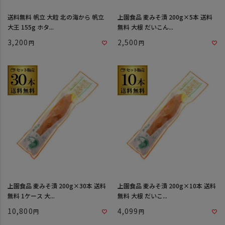
送料無料 帆立 大粒 北の海から 帆立
上園食品 麦みそ漬 200g×5本 送料
大王 155g ホタ...
無料 大根 だいこん...
3,200
2,500
上園食品 麦みそ漬 200g×30本 送料
上園食品 麦みそ漬 200g×10本 送料
無料 1ケース 大...
無料 大根 だいこ...
10,800
4,099