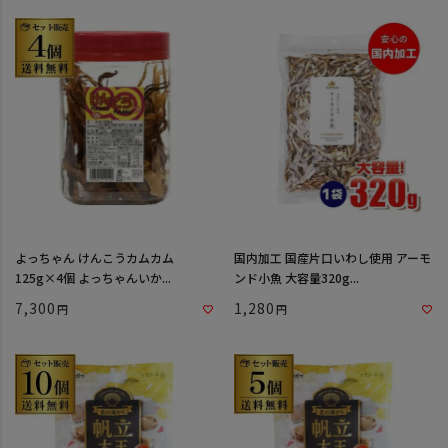
よっちゃん けんこうカムカム
国内加工 国産片口いわし使用 アーモ
125g×4個 よっちゃんいか...
ンド小魚 大容量320g...
7,300
1,280