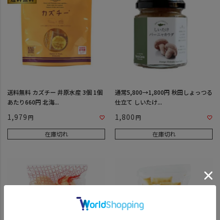
送料無料 カズチー 井原水産 3個 1個
通常5,800→1,800円 秋田しょっつる
あたり660円 北海...
仕立て しいたけ...
1,979
1,800
在庫切れ
在庫切れ