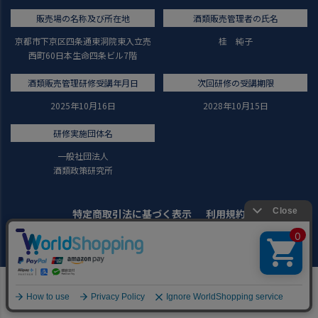
販売場の名称及び所在地
酒類販売管理者の氏名
京都市下京区四条通東洞院東入立売
桂 純子
西町60日本生命四条ビル7階
酒類販売管理研修受講年月日
次回研修の受講期限
2025年10月16日
2028年10月15日
研修実施団体名
一般社団法人
酒類政策研究所
特定商取引法に基づく表示
利用規約
プライバシーポリシー
会社概要
採用情報
運営：株式会社イズミセ IZUMISE KYOTO