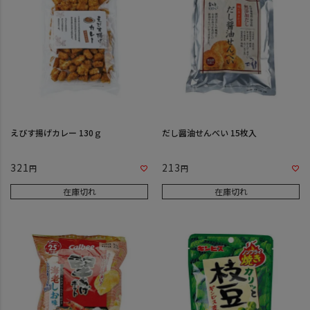
えびす揚げカレー 130ｇ
だし醤油せんべい 15枚入
321
213
在庫切れ
在庫切れ