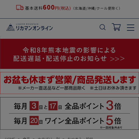
600
基本送料
円(税込)
（北海道/沖縄/クール便除く）
HOME
食品
カテゴリー別
おつまみ・珍味