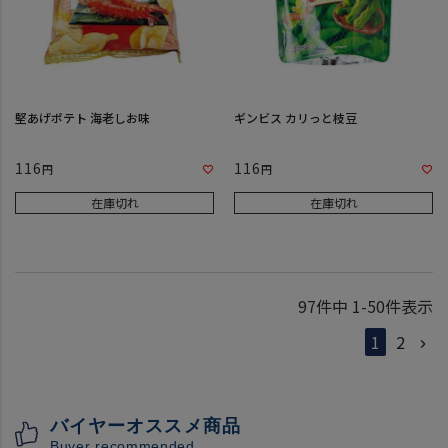
堅あげポテト 海老しお味
ギンビス カリっと枝豆
116
116
在庫切れ
在庫切れ
97
件中
1
-
50
件表示
1
2
バイヤーオススメ商品
Buyer recommended