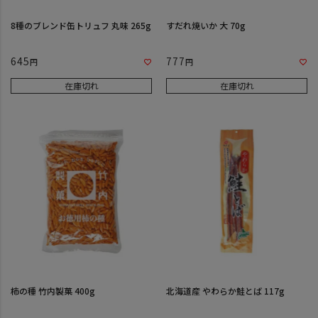
8種のブレンド缶トリュフ 丸味 265g
すだれ焼いか 大 70g
645
777
在庫切れ
在庫切れ
柿の種 竹内製菓 400g
北海道産 やわらか鮭とば 117g