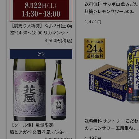
送料無料 サッポロ 飲みご
無糖＞レモンサワー 500...
4,474
【前売り入場券】8月22日(土)第
2部14:30～18:00 リカマンウイ
スキーメッセ in京都 2026 1枚
4,500円
(税込)
入場券となるeチケットは【8月
2位
中旬】にメールにて配信予定
※代引き決済不可
送料無料 サントリー こだ
【クール便】数量限定
のレモンサワー 五段重ね ...
稲とアガベ 交酒 花風 -心拍-
4,497