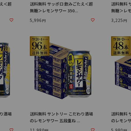
たえ＜超
送料無料 サッポロ 飲みごたえ＜超
送料無料 
無糖＞レモンサワー 350...
無糖＞レモン
5,996
3,225
わり酒場
送料無料 サントリー こだわり酒場
送料無料 
のレモンサワー 五段重ね ...
のレモンサワ
11,980
5,980