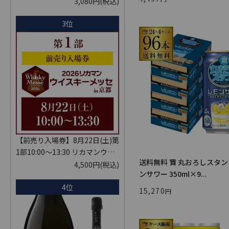
KYOTO EDITION 720ml こうし
3,080円
(税込)
ゅ はなかぜ craft sake クラフト
3位
サケ 秋田県 男鹿市
【前売り入場券】8月22日(土)第
1部10:00～13:30 リカマンウイ
送料無料 寶 丸おろしスタン
スキーメッセ in京都 2026 1枚
4,500円
(税込)
ンサワー 350ml×9...
入場券となるeチケットは【8月
4位
中旬】にメールにて配信予定
15,270
※代引き決済不可