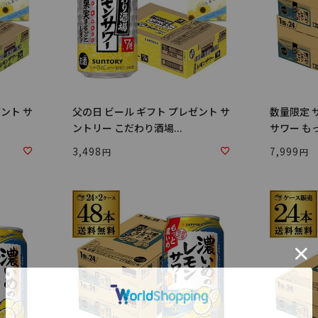
ント サ
父の日 ビール ギフト プレゼント サ
数量限定 
ントリー こだわり酒場...
サワー もっ
3,498
7,999