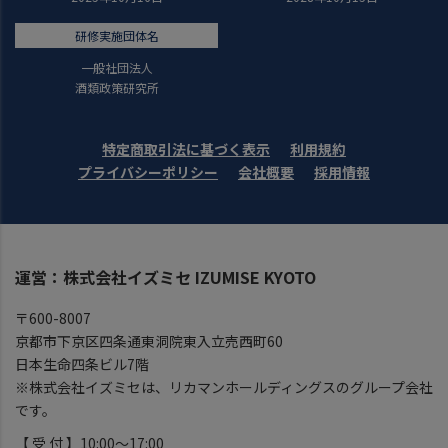
研修実施団体名
一般社団法人
酒類政策研究所
特定商取引法に基づく表示
利用規約
プライバシーポリシー
会社概要
採用情報
運営：株式会社イズミセ IZUMISE KYOTO
〒600-8007
京都市下京区四条通東洞院東入立売西町60
日本生命四条ビル7階
※株式会社イズミセは、リカマンホールディングスのグループ会社
です。
【 受 付 】10:00～17:00