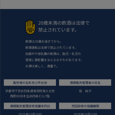
20歳未満の飲酒は法律で
禁止されています。
飲酒は20歳を過ぎてから。
飲酒運転は法律で禁止されています。
妊娠中や授乳期の飲酒は、胎児・乳児の
発育に悪影響を与えるおそれがあります。
お酒は楽しく、適量で。
販売場の名称及び所在地
酒類販売管理者の氏名
京都市下京区四条通東洞院東入立売
桂 純子
西町60日本生命四条ビル7階
酒類販売管理研修受講年月日
次回研修の受講期限
2025年10月16日
2028年10月15日