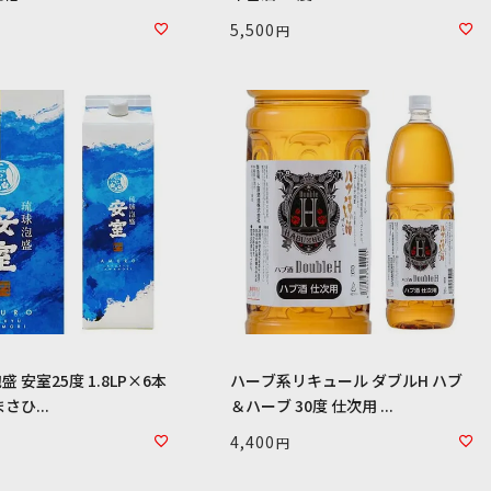
5,500
 安室25度 1.8LP×6本
ハーブ系リキュール ダブルH ハブ
さひ...
＆ハーブ 30度 仕次用 ...
4,400