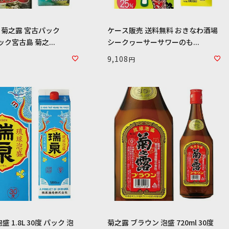
菊之露 宮古パック
ケース販売 送料無料 おきなわ酒場
パック宮古島 菊之...
シークヮーサーサワーのも...
9,108
 1.8L 30度 パック 泡
菊之露 ブラウン 泡盛 720ml 30度