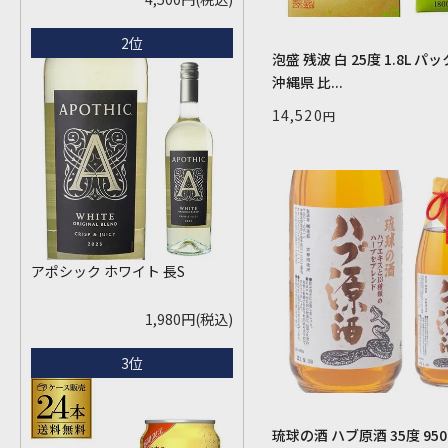
入場券となるeチケットは【8月
2位
中旬】にメールにて配信予定
泡盛 残波 白 25度 1.8L パ
※代引き決済不可
沖縄県 比...
14,520
アポシック ホワイト 長S
1,980円
(税込)
3位
琉球の酒 ハブ原酒 35度 950