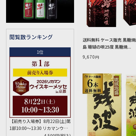
閲覧数ランキング
送料無料 ケース販売 黒糖
島 珊瑚の唄25度 黒糖焼...
1位
9,670
【前売り入場券】8月22日(土)第
1部10:00～13:30 リカマンウイ
スキーメッセ in京都 2026 1枚
4,500円
(税込)