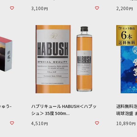
3,100
2,200
りゅう-
ハブリキュール HABUSH＜ハブッ
送料無料泡盛
シュ＞ 35度 500m...
琉球泡盛 ま
4,510
10,890