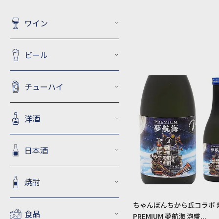
ワイン
ビール
チューハイ
洋酒
日本酒
焼酎
ちゃんぽんちから氏コラボ 
食品
PREMIUM 夢航海 泡盛...