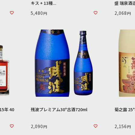
キス + 13種...
盛 瑞泉酒造 
5,480
2,068
5年 40
残波プレミアム30°古酒720ml
菊之露 25
2,090
2,156