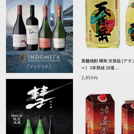
黒糖焼酎 樽熟 天孫岳 (アマンディ
ー）3年熟成 25度 ...
2,850