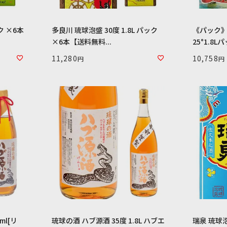
ック ×6本
多良川 琉球泡盛 30度 1.8L パック
《パック》
×6本【送料無料...
25°1.8L
11,280
10,758
ml[リ
琉球の酒 ハブ源酒 35度 1.8L ハブエ
瑞泉 琉球泡盛