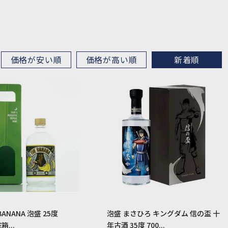
価格が安い順
価格が高い順
新着順
BANANA 泡盛 25度
泡盛 まさひろ キングダム 信の盃 十
箱...
年古酒 35度 700...