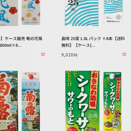
】ケース販売 奄の花風
島唄 25度 1.8L パック ×6本【送料
00ml×6...
無料】【ケース(...
9,020