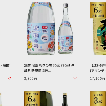
ト 焼酎
焼酎 泡盛 琉球の雫 30度 720ml 沖
【送料無料
縄県 新里酒造琉...
(アマンディ
3,300
17,100