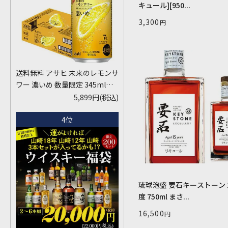
キュール][950...
3,300
送料無料 アサヒ 未来のレモンサ
ワー 濃いめ 数量限定 345ml缶
×24本 1ケース レモンサワー チ
5,899円
(税込)
ューハイ サワー フルオープン缶
4位
AIB
琉球泡盛 要石キーストーン 1
度 750ml まさ...
16,500