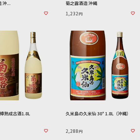
沖...
菊之露酒造 沖縄
1,232
°樽熟成古酒1.8L
久米島の久米仙 30° 1.8L（沖縄）
2,288