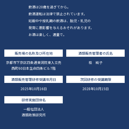
飲酒は20歳を過ぎてから。
飲酒運転は法律で禁止されています。
妊娠中や授乳期の飲酒は、胎児・乳児の
発育に悪影響を与えるおそれがあります。
お酒は楽しく、適量で。
販売場の名称及び所在地
酒類販売管理者の氏名
京都市下京区四条通東洞院東入立売
桂 純子
西町60日本生命四条ビル7階
酒類販売管理研修受講年月日
次回研修の受講期限
2025年10月16日
2028年10月15日
研修実施団体名
一般社団法人
酒類政策研究所