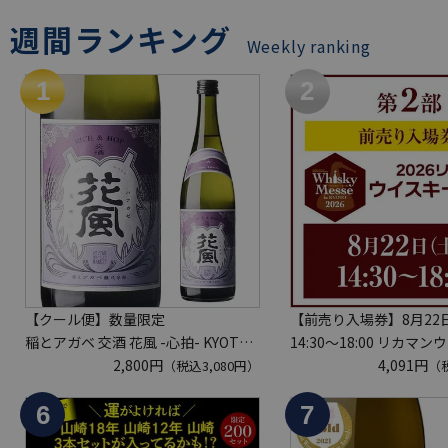
週間ランキング
Weekly ranking
【クール便】数量限定
【前売り入場券】8月22日
稲とアガベ 交酒 花風 -心拍- KYOTO
14:30～18:00 リカマ
EDITION 720ml こうしゅ はなかぜ
2,800円
ッセ in京都 2026 1枚
4,091円
（税込3,080円）
（税
craft sake クラフトサケ 秋田県 男鹿
入場券となるeチケット
市
旬】にメールにて配信予
※代引き決済不可