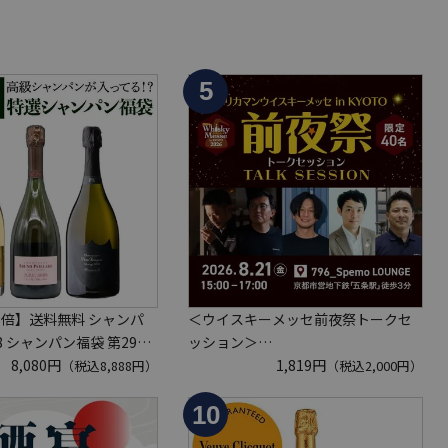
3倍】送料無料 シャンパ
＜ウイスキーメッセ前夜祭トークセ
88 シャンパン福袋 第29弾
ッション＞
パン を探せ！ 超レアシャ
8,080円
8月21日(金)15:00～17:00京都開催
1,819円
（税込8,888円）
（税込2,000円）
てるかも!?【限定300セ
クレジットカード決済のみ
ンパーニュ クリスタル ド
U 2008 VT リカーマウ