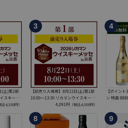
(土)第2部
【前売り入場券】8月22日(土)第1部
【ポイント
ンウイスキーメ
10:00～13:30 リカマンウイスキーメ
ン 特選 88
ッセ in京都 2026 1枚
4,091円
高級シャン
込4,500円）
（税込4,500円）
は【8月中
入場券となるeチケットは【8月中
ンパンが入っ
定
旬】にメールにて配信予定
ット】 シャ
※代引き決済不可
ンペリP2 NP