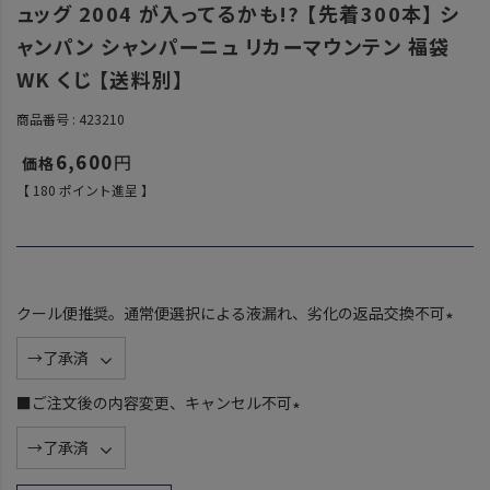
ュッグ 2004 が入ってるかも!? 【先着300本】 シ
ャンパン シャンパーニュ リカーマウンテン 福袋
WK くじ 【送料別】
商品番号
423210
6,600
【
180
ポイント進呈 】
クール便推奨。通常便選択による液漏れ、劣化の返品交換不可
(
必
須
■ご注文後の内容変更、キャンセル不可
)
(
必
須