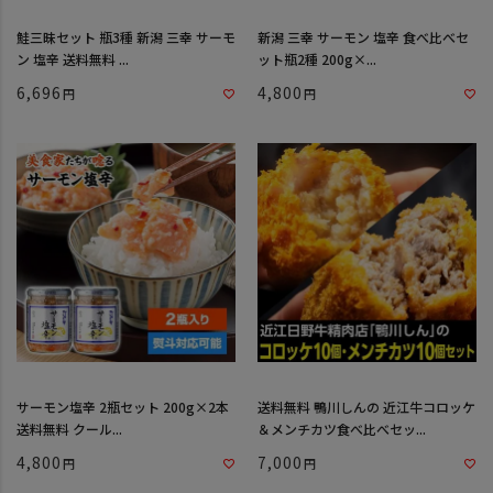
鮭三昧セット 瓶3種 新潟 三幸 サーモ
新潟 三幸 サーモン 塩辛 食べ比べセ
ン 塩辛 送料無料 ...
ット瓶2種 200g×...
6,696
4,800
サーモン塩辛 2瓶セット 200g×2本
送料無料 鴨川しんの 近江牛コロッケ
送料無料 クール...
＆メンチカツ食べ比べセッ...
4,800
7,000