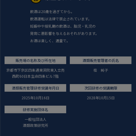
飲酒は20歳を過ぎてから。
飲酒運転は法律で禁止されています。
妊娠中や授乳期の飲酒は、胎児・乳児の
発育に悪影響を与えるおそれがあります。
お酒は楽しく、適量で。
販売場の名称及び所在地
酒類販売管理者の氏名
京都市下京区四条通東洞院東入立売
桂 純子
西町60日本生命四条ビル7階
酒類販売管理研修受講年月日
次回研修の受講期限
2025年10月16日
2028年10月15日
研修実施団体名
一般社団法人
酒類政策研究所