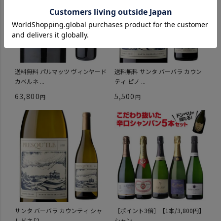
送料無料 パルマッツ ヴィンヤード
送料無料 サンタ バーバラ カウン
カベルネ ...
ティ ピノ ...
63,800
5,500
サンタ バーバラ カウンティ シャ
［ポイント3倍］【1本/3,800円】
ルドネ [2...
シャン...