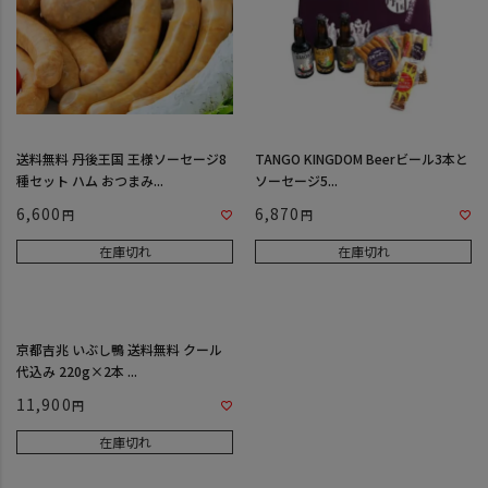
送料無料 丹後王国 王様ソーセージ8
TANGO KINGDOM Beerビール3本と
種セット ハム おつまみ...
ソーセージ5...
6,600
6,870
在庫切れ
在庫切れ
京都吉兆 いぶし鴨 送料無料 クール
代込み 220g×2本 ...
11,900
在庫切れ