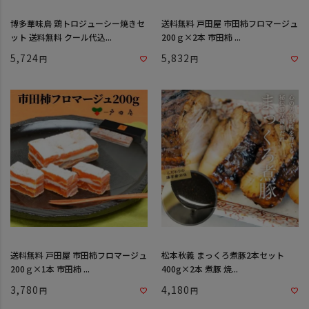
博多華味鳥 鶏トロジューシー焼きセ
送料無料 戸田屋 市田柿フロマージュ
ット 送料無料 クール代込...
200ｇ×2本 市田柿 ...
5,724
5,832
送料無料 戸田屋 市田柿フロマージュ
松本秋義 まっくろ煮豚2本セット
200ｇ×1本 市田柿 ...
400g×2本 煮豚 焼...
3,780
4,180