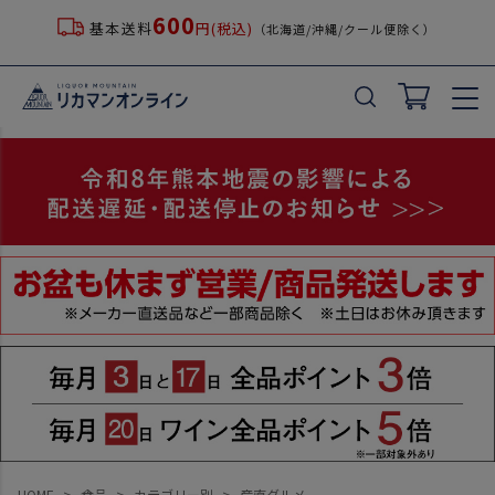
600
基本送料
円(税込)
（北海道/沖縄/クール便除く）
HOME
食品
カテゴリー別
産直グルメ