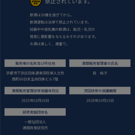
禁止されています。
飲酒は20歳を過ぎてから。
飲酒運転は法律で禁止されています。
妊娠中や授乳期の飲酒は、胎児・乳児の
発育に悪影響を与えるおそれがあります。
お酒は楽しく、適量で。
販売場の名称及び所在地
酒類販売管理者の氏名
京都市下京区四条通東洞院東入立売
桂 純子
西町60日本生命四条ビル7階
酒類販売管理研修受講年月日
次回研修の受講期限
2025年10月16日
2028年10月15日
研修実施団体名
一般社団法人
酒類政策研究所