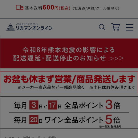
600
基本送料
円(税込)
（北海道/沖縄/クール便除く）
HOME
焼酎
芋
龍酔