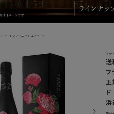
ス
インフィニット エイト
マッ
送
フ
正
ド
浜
商品