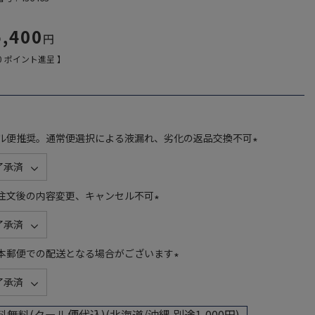
5,400
0
ポイント進呈 】
ル便推奨。通常便選択による液漏れ、劣化の返品交換不可
(
必
須
注文後の内容変更、キャンセル不可
)
(
必
須
本郵便での配送となる場合がございます
)
(
必
須
料無料(クール便代込)(北海道/沖縄 別途1,000円)