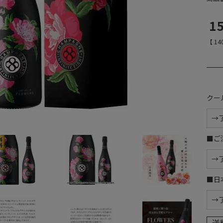
1
【
14
クー
■ご
■日
送