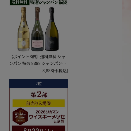
【ポイント3倍】送料無料 シャ
ンパン 特選 8888 シャンパン福
袋 第29弾 高級シャンパン を探
8,888円
(税込)
せ！ 超レアシャンパンが入って
2位
るかも!?【限定300セット】 シ
ャンパーニュ クリスタル ドンペ
リP2 NPU 2008 VT リカーマウ