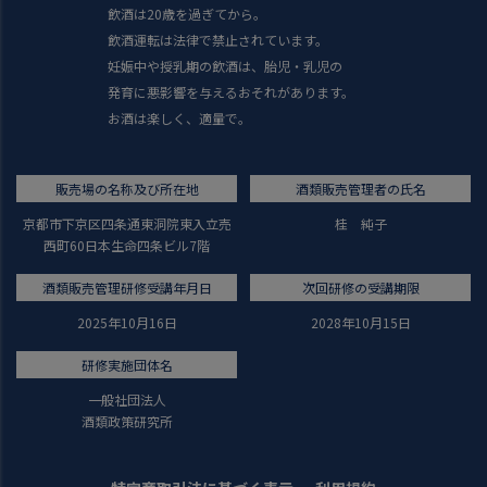
飲酒は20歳を過ぎてから。
飲酒運転は法律で禁止されています。
妊娠中や授乳期の飲酒は、胎児・乳児の
発育に悪影響を与えるおそれがあります。
お酒は楽しく、適量で。
販売場の名称及び所在地
酒類販売管理者の氏名
京都市下京区四条通東洞院東入立売
桂 純子
西町60日本生命四条ビル7階
酒類販売管理研修受講年月日
次回研修の受講期限
2025年10月16日
2028年10月15日
研修実施団体名
一般社団法人
酒類政策研究所