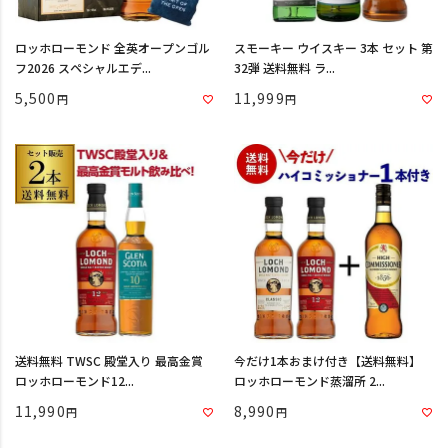
ロッホローモンド 全英オープンゴル
スモーキー ウイスキー 3本 セット 第
フ2026 スペシャルエデ...
32弾 送料無料 ラ...
5,500
11,999
送料無料 TWSC 殿堂入り 最高金賞
今だけ1本おまけ付き【送料無料】
ロッホローモンド12...
ロッホローモンド蒸溜所 2...
11,990
8,990