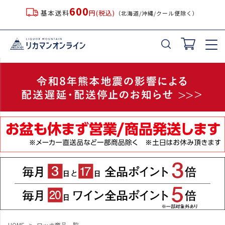
600
基本送料
円(税込)
（北海道/沖縄/クール便除く）
キーワード
価格
〜
在庫なし商品
在庫なし商品を表示しない
並び順
新着順
登録順
価格が安い順
価格が高い順
優先度順
HOME
ロッホ商品一覧