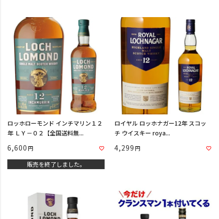
ロッホローモンド インチマリン１２
ロイヤル ロッホナガー12年 スコッ
年 ＬＹ－０２【全国送料無...
チ ウイスキー roya...
6,600
4,299
販売を終了しました。