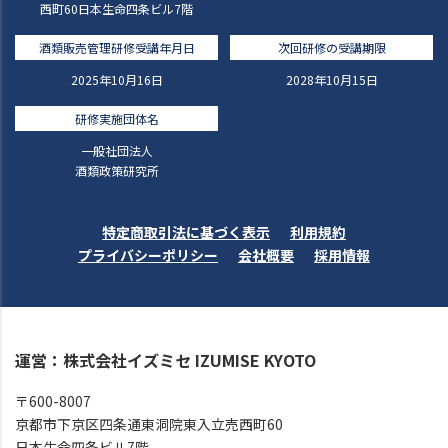
西町60日本生命四条ビル7階
酒類販売管理研修受講年月日
次回研修の受講期限
2025年10月16日
2028年10月15日
研修実施団体名
一般社団法人
酒類政策研究所
特定商取引法に基づく表示
利用規約
プライバシーポリシー
会社概要
採用情報
運営：株式会社イズミセ IZUMISE KYOTO
〒600-8007
京都市下京区四条通東洞院東入立売西町60
日本生命四条ビル7階