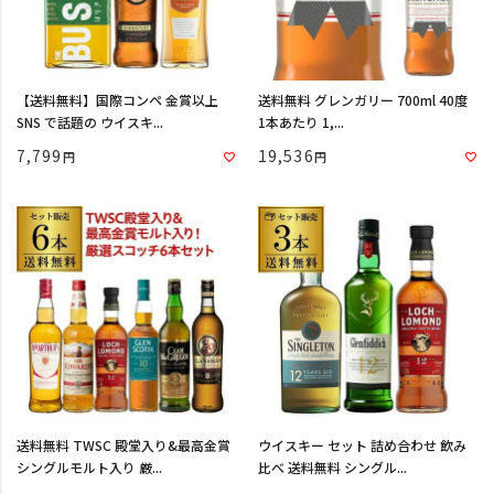
【送料無料】国際コンペ 金賞以上
送料無料 グレンガリー 700ml 40度
SNS で話題の ウイスキ...
1本あたり 1,...
7,799
19,536
送料無料 TWSC 殿堂入り&最高金賞
ウイスキー セット 詰め合わせ 飲み
シングルモルト入り 厳...
比べ 送料無料 シングル...