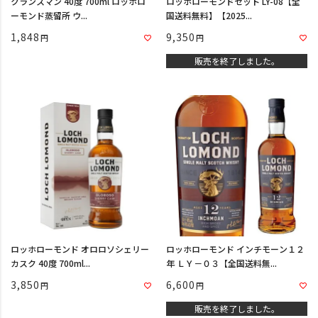
クランスマン 40度 700ml ロッホロ
ロッホローモンドセット LY-08【全
ーモンド蒸留所 ウ...
国送料無料】【2025...
1,848
9,350
販売を終了しました。
ロッホローモンド オロロソシェリー
ロッホローモンド インチモーン１２
カスク 40度 700ml...
年 ＬＹ－０３【全国送料無...
3,850
6,600
販売を終了しました。