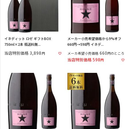
イネディット ロゼ ギフトBOX
メーカー小売希望価格から9%オフ
750ml×2本 瓶送料無...
660円→598円 イネデ...
当店特別価格
3,898
660
メーカ希望小売価格
のところ
当店特別価格
598