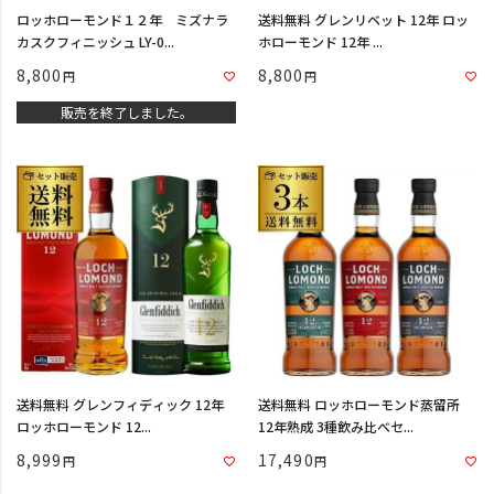
ロッホローモンド１２年 ミズナラ
送料無料 グレンリベット 12年 ロッ
カスクフィニッシュ LY-0...
ホローモンド 12年 ...
8,800
8,800
販売を終了しました。
送料無料 グレンフィディック 12年
送料無料 ロッホローモンド蒸留所
ロッホローモンド 12...
12年熟成 3種飲み比べセ...
8,999
17,490