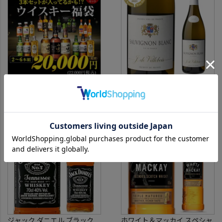
本】 シャンパン シャンパーニ
ュ リカーマウンテン 福袋 WK
くじ 【送
運がよければ 山崎18年/山崎
ソーヴィニヨン ブラン
12年/山崎の3本セットが入っ
[2024] or [2025] ヴィルボワ
ているかも！？ ウイスキー福
20,000円
750ml フランス ロワール 辛
1,780円
（税込22,000円）
（税込1,958円）
袋 2～6本組 限定200セット
口 白ワイン 浜運A
虎S ※必ずもらえるCP対象
(1P)
ジャック ダニエル ブラック
ホワイト＆マッカイ スペシャ