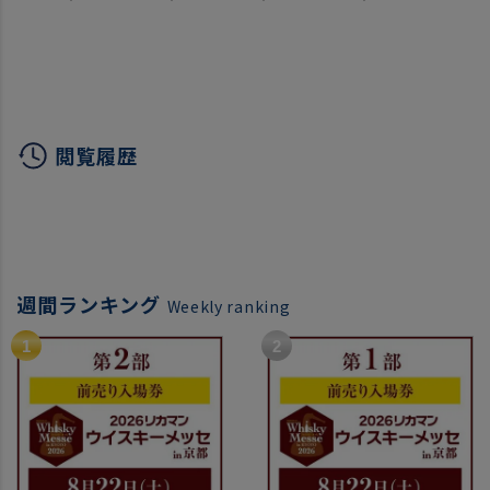
チ ウイスキー loch
ッショ
（税込
lomond scotch whisky
ト 第
ハイランド シングルモル
比べ 
ト ウィスキー 長S
whisky
閲覧履歴
週間ランキング
Weekly ranking