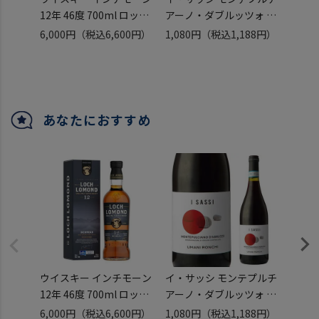
12年 46度 700ml ロッホ
アーノ・ダブルッツォ イ
ルモル
ローモンド 蒸留所 スコッ
タリア 赤ワイン 750ml
入り 
6,000円
（税込6,600円）
1,080円
（税込1,188円）
12,7
チ ウイスキー loch
ッショ
（税込
lomond scotch whisky
ト 第
ハイランド シングルモル
比べ 
ト ウィスキー 長S
whisky
あなたにおすすめ
ウイスキー インチモーン
イ・サッシ モンテプルチ
送料無
12年 46度 700ml ロッホ
アーノ・ダブルッツォ イ
ルモル
ローモンド 蒸留所 スコッ
タリア 赤ワイン 750ml
入り 
6,000円
（税込6,600円）
1,080円
（税込1,188円）
12,7