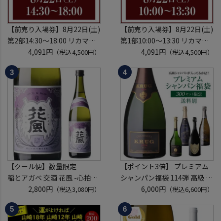
【前売り入場券】8月22日(土)
【前売り入場券】8月22日(土)
第2部14:30～18:00 リカマン
第1部10:00～13:30 リカマン
ウイスキーメッセ in京都
4,091円
ウイスキーメッセ in京都
4,091円
（税込4,500円）
（税込4,500円）
2026 1枚
2026 1枚
入場券となるeチケットは【8
入場券となるeチケットは【8
月中旬】にメールにて配信予
月中旬】にメールにて配信予
定
定
※代引き決済不可
※代引き決済不可
【クール便】数量限定
【ポイント3倍】 プレミアム
稲とアガベ 交酒 花風 -心拍-
シャンパン福袋 114弾 高級 シ
KYOTO EDITION 720ml こう
2,800円
ャンパン を探せ トゥルベ ト
6,000円
（税込3,080円）
（税込6,600円）
しゅ はなかぜ craft sake クラ
レゾール クリュッグ 2004 が
フトサケ 秋田県 男鹿市
入ってるかも!? 【先着300