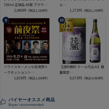
700ml 正規品 40度 ブラウン
ル
フォーマン
2,080円
40度 700ml
1,272円
（税込2,288円）
（税込1,399円）
ウイスキー テネシー バーボン
スコッチ ウイスキー white &
長S
mackay scotch whisky [長S]
＜ウイスキーメッセ前夜祭ト
【送料無料 クール代込み】数
ークセッション＞
量限定
8月21日(金)15:00～17:00京都
1,819円
稲とアガベ 交酒 花風 -心拍-
9,073円
（税込2,000円）
（税込9,980円）
開催
KYOTO EDITION 720ml 3本
クレジットカード決済のみ
こうしゅ はなかぜ craft sake
クラフトサケ 秋田県 男鹿市
バイヤーオススメ商品
[クール配送]
Buyer recommended