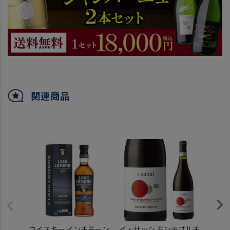
関連商品
ウイスキー インチモーン
イ・サッシ モンテプルチ
送料無