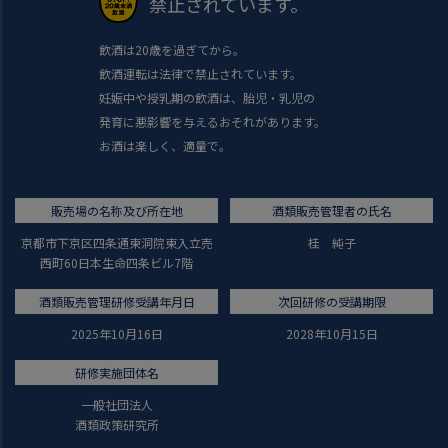
禁止されています。
飲酒は20歳を過ぎてから。
飲酒運転は法律で禁止されています。
妊娠中や授乳期の飲酒は、胎児・乳児の
発育に悪影響を与えるおそれがあります。
お酒は楽しく、適量で。
販売場の名称及び所在地
酒類販売管理者の氏名
京都市下京区四条通東洞院東入立売
桂 純子
西町60日本生命四条ビル7階
酒類販売管理研修受講年月日
次回研修の受講期限
2025年10月16日
2028年10月15日
研修実施団体名
一般社団法人
酒類政策研究所