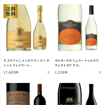
デ ステファニ トンボラ ディ ピン タ
ガルガーネガ ミュラー トゥルガウ
レント ミレジマート...
ヴェネト IGT ラ カ...
17,600
1,518