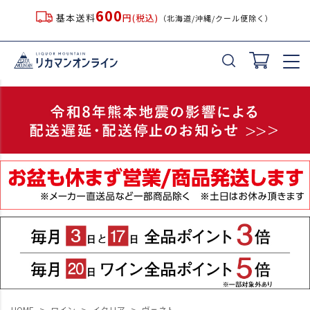
600
基本送料
円(税込)
（北海道/沖縄/クール便除く）
HOME
ワイン
イタリア
ヴェネト