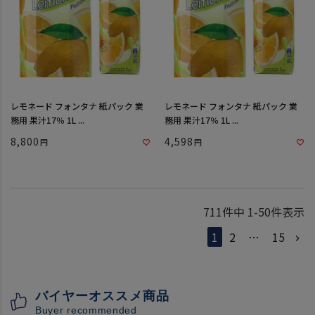
レモネード フォンタナ 紙パック 業
レモネード フォンタナ 紙パック 業
務用 果汁17％ 1L ...
務用 果汁17％ 1L ...
8,800
4,598
711
件中
1
-
50
件表示
1
2
…
15
バイヤーオススメ商品
Buyer recommended