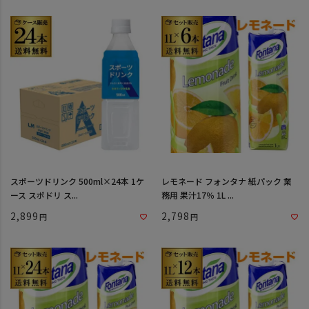
スポーツドリンク 500ml×24本 1ケ
レモネード フォンタナ 紙パック 業
ース スポドリ ス...
務用 果汁17％ 1L ...
2,899
2,798