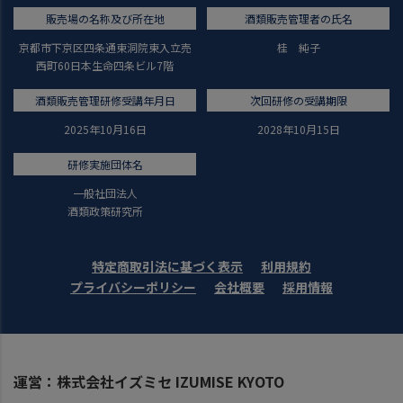
販売場の名称及び所在地
酒類販売管理者の氏名
京都市下京区四条通東洞院東入立売
桂 純子
西町60日本生命四条ビル7階
酒類販売管理研修受講年月日
次回研修の受講期限
2025年10月16日
2028年10月15日
研修実施団体名
一般社団法人
酒類政策研究所
特定商取引法に基づく表示
利用規約
プライバシーポリシー
会社概要
採用情報
運営：株式会社イズミセ IZUMISE KYOTO