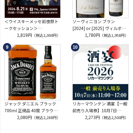
＜ウイスキーメッセ前夜祭ト
ソーヴィニヨン ブラン
ークセッション＞
[2024] or [2025] ヴィルボワ
8月21日(金)15:00～17:00京都
1,819円
750ml フランス ロワール 辛
1,780円
（税込2,000円）
（税込1,958円）
開催
口 白ワイン 浜運A
クレジットカード決済のみ
ジャック ダニエル ブラック
リカーマウンテン 酒宴【一般
700ml 正規品 40度 ブラウン
前売り入場券】10月7日
フォーマン
2,080円
(水)11:00～17:00 2026
2,273円
（税込2,288円）
（税込2,500円）
ウイスキー テネシー バーボン
ホテルグランヴィア京都 3階
長S
「源氏の間」