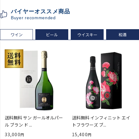
入場券となるeチケットは【9
バイヤーオススメ商品
月下旬】にメールにて配信予
Buyer recommended
定
ワイン
ビール
ウイスキー
和酒
送料無料 サン ガールオルパー
送料無料 インフィニット エイ
ル ブラン ド ...
トフラワーズ ブ...
33,000
15,400