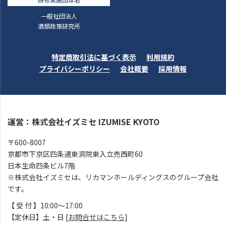
一般社団法人
酒類政策研究所
特定商取引法に基づく表示
利用規約
プライバシーポリシー
会社概要
採用情報
運営：株式会社イズミセ IZUMISE KYOTO
〒600-8007
京都市下京区四条通東洞院東入立売西町60
日本生命四条ビル7階
※株式会社イズミセは、リカマンホールディングスのグループ会社
です。
【 受 付 】10:00～17:00
【定休日】土・日 [
お問合せはこちら
]