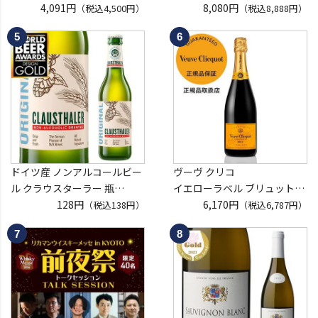
ウイスキーメッセ in京都
4,091円
ン福袋 第29弾 高級シャンパ
8,080円
（税込4,500円）
（税込8,888円）
2026 1枚
ン を探せ！ 超レアシャンパン
入場券となるeチケットは【8
が入ってるかも!?【限定300セ
月中旬】にメールにて配信予
ット】 シャンパーニュ クリス
定
タル ドンペリP2 NPU 2008
※代引き決済不可
VT リカーマウ
ドイツ産 ノンアルコールビー
ヴーヴ クリコ
ル クラウスターラー 瓶
イエローラベル ブリュット
330ml ノンアル ビールテイス
128円
750ml 正規品
6,170円
（税込138円）
（税込6,787円）
ト ビアテイスト 長S
ヴーヴクリコ ヴーヴ・クリコ
ブーブクリコ
シャンパーニュ シャンパン
お一人様12本まで
プレゼント 記念日