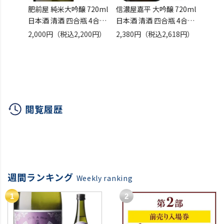
肥前屋 純米大吟醸 720ml
信濃屋嘉平 大吟醸 720ml
日本酒
日本酒 清酒 四合瓶 4合瓶
日本酒 清酒 四合瓶 4合瓶
720
佐賀県 光武酒造 [長S]
長野県 新入荷 [長S]
清酒 
2,000円
（税込2,200円）
2,380円
（税込2,618円）
2,20
閲覧履歴
週間ランキング
Weekly ranking