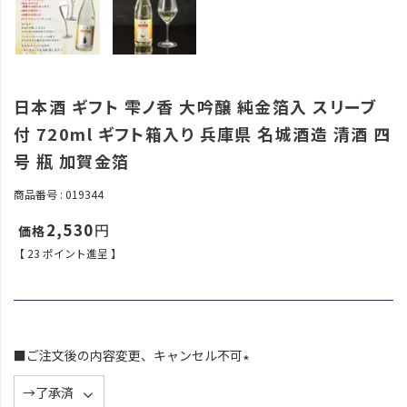
日本酒 ギフト 雫ノ香 大吟醸 純金箔入 スリーブ
付 720ml ギフト箱入り 兵庫県 名城酒造 清酒 四
号 瓶 加賀金箔
商品番号
019344
2,530
【
23
ポイント進呈 】
■ご注文後の内容変更、キャンセル不可
(
必