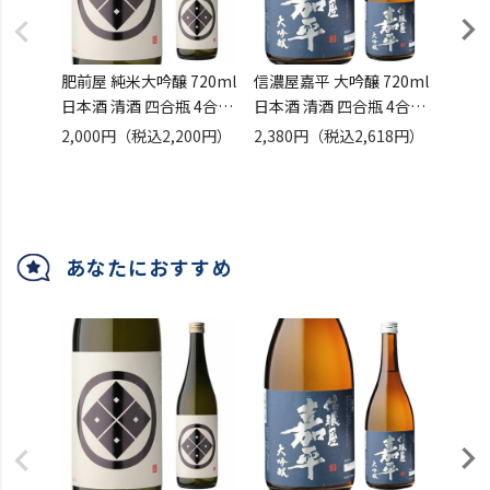
肥前屋 純米大吟醸 720ml
信濃屋嘉平 大吟醸 720ml
日本酒
日本酒 清酒 四合瓶 4合瓶
日本酒 清酒 四合瓶 4合瓶
720
佐賀県 光武酒造 [長S]
長野県 新入荷 [長S]
清酒 
2,000円
（税込2,200円）
2,380円
（税込2,618円）
2,20
あなたにおすすめ