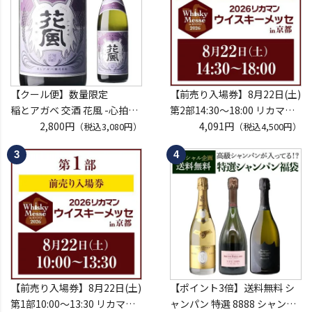
【クール便】数量限定
【前売り入場券】8月22日(土)
稲とアガベ 交酒 花風 -心拍-
第2部14:30～18:00 リカマン
KYOTO EDITION 720ml こう
2,800円
ウイスキーメッセ in京都
4,091円
（税込3,080円）
（税込4,500円）
しゅ はなかぜ craft sake クラ
2026 1枚
フトサケ 秋田県 男鹿市
入場券となるeチケットは【8
月中旬】にメールにて配信予
定
※代引き決済不可
【前売り入場券】8月22日(土)
【ポイント3倍】送料無料 シ
第1部10:00～13:30 リカマン
ャンパン 特選 8888 シャンパ