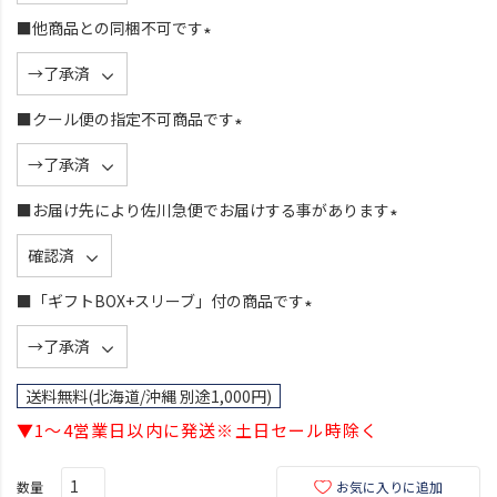
須
■他商品との同梱不可です
)
(
必
須
■クール便の指定不可商品です
)
(
必
須
■お届け先により佐川急便でお届けする事があります
)
(
必
須
■「ギフトBOX+スリーブ」付の商品です
)
(
必
須
送料無料(北海道/沖縄 別途1,000円)
)
▼1～4営業日以内に発送※土日セール時除く
お気に入りに追加