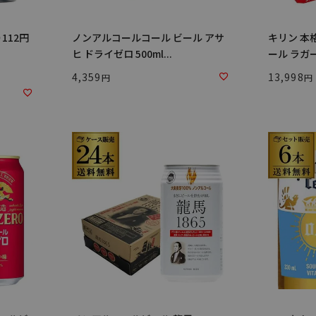
112円
ノンアルコールコール ビール アサ
キリン 本
ヒ ドライゼロ 500ml...
ール ラガーゼ
4,359
13,998