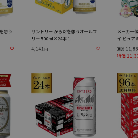
だを想う
サントリー からだを想うオールフ
メーカー値
リー 500ml×24本 1...
イ ピュア＆
4,141
11,8
通常
特価
11,3