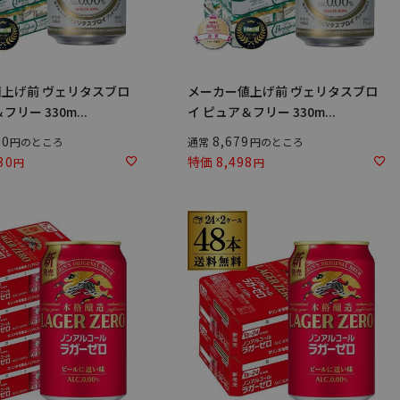
上げ前 ヴェリタスブロ
メーカー値上げ前 ヴェリタスブロ
フリー 330m...
イ ピュア＆フリー 330m...
80
8,679
のところ
通常
のところ
30
特価
8,498