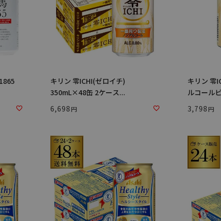
865
キリン 零ICHI(ゼロイチ)
キリン 零ICH
350mL×48缶 2ケース...
ルコールビー
6,698
3,798