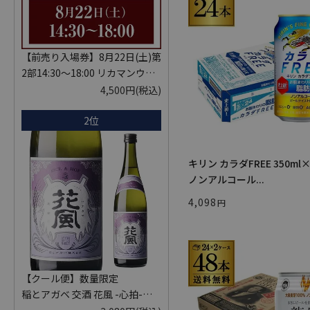
【前売り入場券】8月22日(土)第
2部14:30～18:00 リカマンウイ
スキーメッセ in京都 2026 1枚
4,500円
(税込)
入場券となるeチケットは【8月
2位
中旬】にメールにて配信予定
※代引き決済不可
キリン カラダFREE 350ml
ノンアルコール...
4,098
【クール便】数量限定
稲とアガベ 交酒 花風 -心拍-