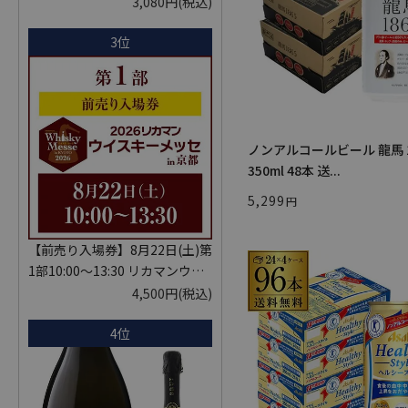
KYOTO EDITION 720ml こうし
3,080円
(税込)
ゅ はなかぜ craft sake クラフト
3位
サケ 秋田県 男鹿市
ノンアルコールビール 龍馬 1
350ml 48本 送...
5,299
【前売り入場券】8月22日(土)第
1部10:00～13:30 リカマンウイ
スキーメッセ in京都 2026 1枚
4,500円
(税込)
入場券となるeチケットは【8月
4位
中旬】にメールにて配信予定
※代引き決済不可