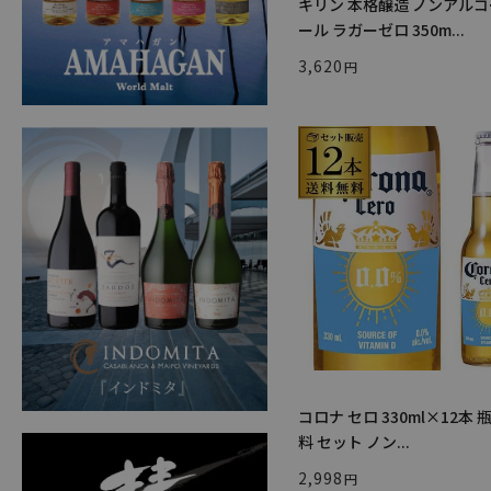
キリン 本格醸造 ノンアル
ール ラガーゼロ 350m...
3,620
コロナ セロ 330ml×12本 
料 セット ノン...
2,998