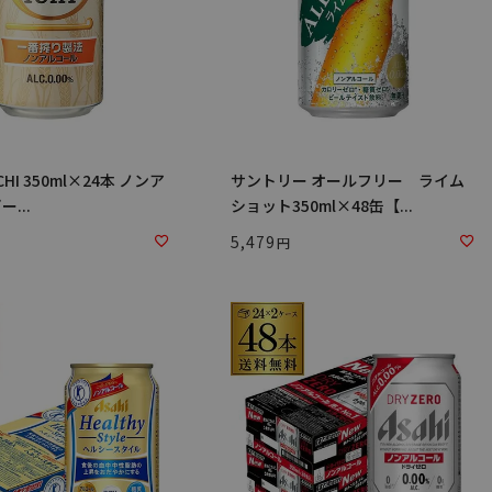
I 350ml×24本 ノンア
サントリー オールフリー ライム
...
ショット350ml×48缶【...
5,479