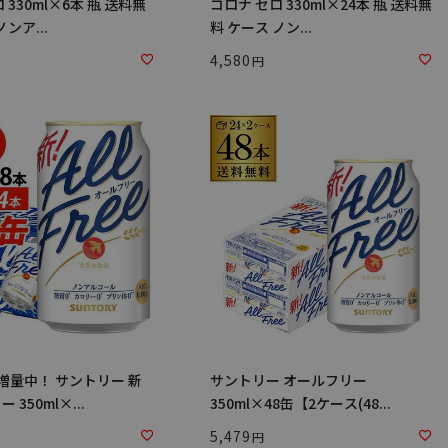
 330ml×6本 瓶 送料無
コロナ セロ 330ml×24本 瓶 送料無
ンア...
料 ケース ノン...
4,580
増量中！ サントリー 新
サントリー オールフリー
350ml×...
350ml×48缶【2ケース(48...
5,479