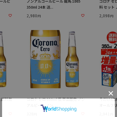
コールビ
ノンアルコールビール 龍馬 1865
コロナ セロ
350ml 24本 送...
料 セット ノ
2,980
2,098
瓶 送料無
コロナ セロ 330ml 瓶 単品販売 ノン
今だけ4缶
アルビール ノン...
オールフリー 
328
2,941