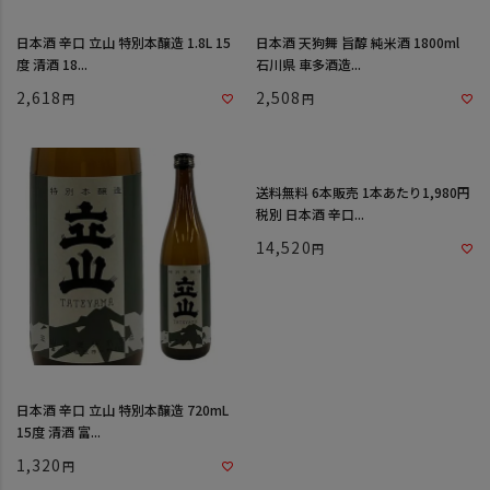
日本酒 辛口 立山 特別本醸造 1.8L 15
日本酒 天狗舞 旨醇 純米酒 1800ml
度 清酒 18...
石川県 車多酒造...
2,618
2,508
送料無料 6本販売 1本あたり1,980円
税別 日本酒 辛口...
14,520
日本酒 辛口 立山 特別本醸造 720mL
15度 清酒 富...
1,320