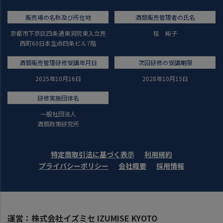
販売場の名称及び所在地
酒類販売管理者の氏名
京都市下京区四条通東洞院東入立売
桂 純子
西町60日本生命四条ビル7階
酒類販売管理研修受講年月日
次回研修の受講期限
2025年10月16日
2028年10月15日
研修実施団体名
一般社団法人
酒類政策研究所
特定商取引法に基づく表示
利用規約
プライバシーポリシー
会社概要
採用情報
運営：株式会社イズミセ IZUMISE KYOTO