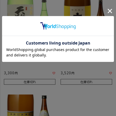
天狗舞 山廃純米大吟醸 720ml
立山 銀嶺立山 純米酒 1.8Ｌ
3,300
3,520
在庫切れ
在庫切れ