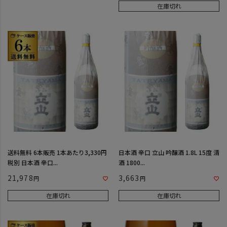
在庫切れ
送料無料 6本販売 1本あたり3,330円
日本酒 辛口 立山 吟醸酒 1.8L 15度 清
税別 日本酒 辛口...
酒 1800...
21,978
3,663
在庫切れ
在庫切れ