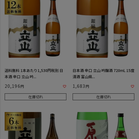
送料無料 1本あたり1,530円税別 日
日本酒 辛口 立山 吟醸酒 720mL 15度
本酒 辛口 立山 吟...
清酒 富山県...
20,196
1,683
在庫切れ
在庫切れ