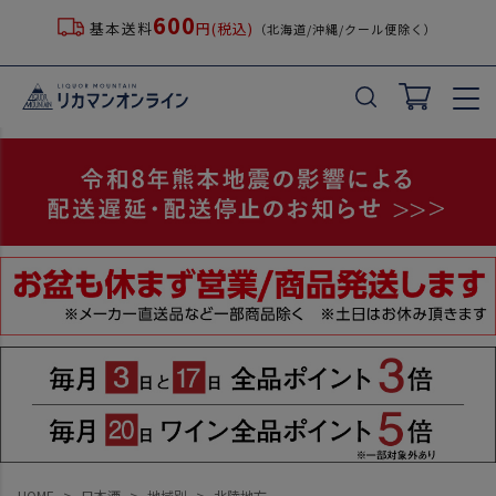
600
基本送料
円(税込)
（北海道/沖縄/クール便除く）
HOME
日本酒
地域別
北陸地方