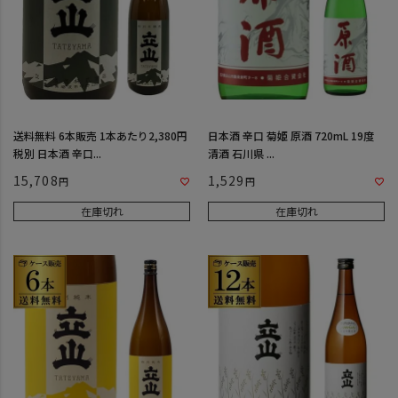
送料無料 6本販売 1本あたり2,380円
日本酒 辛口 菊姫 原酒 720mL 19度
税別 日本酒 辛口...
清酒 石川県 ...
15,708
1,529
在庫切れ
在庫切れ