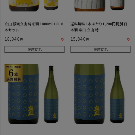
立山 銀嶺立山 純米酒 1800ml 1.8L 6
送料無料 1本あたり1,200円税別 日
本セット ...
本酒 辛口 立山 特...
18,348
15,840
在庫切れ
在庫切れ