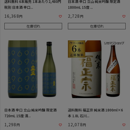
送料無料 6本販売 1本あたり2,480円
日本酒 辛口 立山 純米吟醸 限定酒
税別 日本酒 辛口...
1800mL 15度 ...
16,368
2,728
在庫切れ
在庫切れ
日本酒 辛口 立山 純米吟醸 限定酒
送料無料 福正宗 純米酒 1800ml×6
720mL 15度 清...
本 1.8L 石川...
1,298
12,078