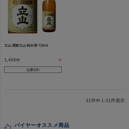
立山 銀嶺立山 純米酒 720ml
1,408
在庫切れ
31
件中
1
-
31
件表示
バイヤーオススメ商品