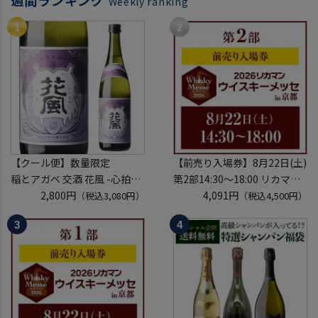
週間ランキング
Weekly ranking
【クール便】数量限定
【前売り入場券】8月22日(土)
稲とアガベ 交酒 花風 -心拍-
第2部14:30～18:00 リカマン
KYOTO EDITION 720ml こう
2,800円
ウイスキーメッセ in京都
4,091円
（税込3,080円）
（税込4,500円）
しゅ はなかぜ craft sake クラ
2026 1枚
フトサケ 秋田県 男鹿市
入場券となるeチケットは【8
月中旬】にメールにて配信予
定
※代引き決済不可