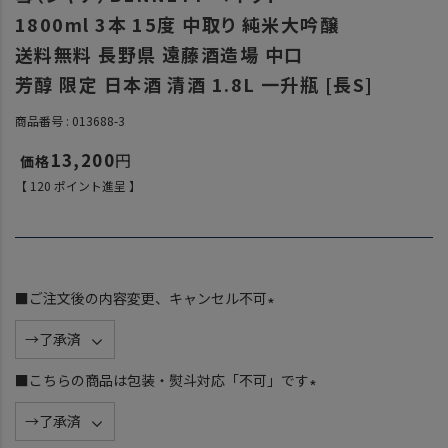
1800ml 3本 15度 中取り 純米大吟醸
送料無料 長野県 遠藤酒造場 中口
芳醇 限定 日本酒 清酒 1.8L 一升瓶 [長S]
商品番号
013688-3
13,200
【
120
ポイント進呈 】
■ご注文後の内容変更、キャンセル不可
(
必
須
■こちらの商品は包装・熨斗対応「不可」です
)
(
必