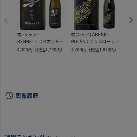
彗 -シャア-
彗(シャア) AREND-
彗 -
BENNETT（ベネット）
ROLAND アランローラン
BEN
中汲み純米大吟醸
純米吟醸 720ml 13度 日
中取り
4,300円
（税込4,730円）
1,700円
（税込1,870円）
2,15
1800ml 日本酒 清酒 遠藤
本酒 清酒 遠藤酒造場 美
日本酒
酒造場 長野県
山錦 原酒 数量限定 長野
長野
県 ギフト
カバタ
閲覧履歴