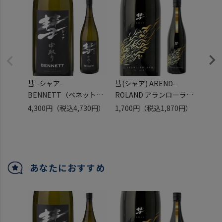
彗 -シャア-
彗(シャア) AREND-
彗 -
BENNETT（ベネット）
ROLAND アランローラン
BEN
中汲み純米大吟醸
純米吟醸 720ml 13度 日
中取り
4,300円
（税込4,730円）
1,700円
（税込1,870円）
2,15
1800ml 日本酒 清酒 遠藤
本酒 清酒 遠藤酒造場 美
日本酒
酒造場 長野県
山錦 原酒 数量限定 長野
長野
県 ギフト
カバタ
あなたにおすすめ