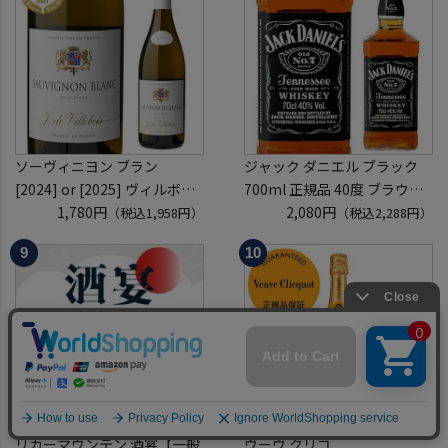
(1P)
ソーヴィニヨン ブラン
ジャック ダニエル ブラック
[2024] or [2025] ヴィルボワ
700ml 正規品 40度 ブラウン
750ml フランス ロワール 辛
1,780円
フォーマン
2,080円
（税込1,958円）
（税込2,288円）
口 白ワイン 浜運A
ウイスキー テネシー バーボン
長S
リカーマウンテン 酒宴【一般
ヴーヴ クリコ