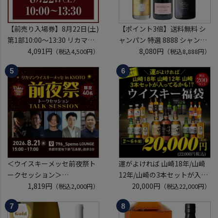
【前売り入場券】8月22日(土)
【ポイント3倍】送料無料 シ
第1部10:00～13:30 リカマン
ャンパン 特選 8888 シャンパ
ウイスキーメッセ in京都
4,091円
ン福袋 第29弾 高級シャンパ
8,080円
（税込4,500円）
（税込8,888円）
2026 1枚
ン を探せ！ 超レアシャンパン
入場券となるeチケットは【8
が入ってるかも!?【限定300セ
月中旬】にメールにて配信予
ット】 シャンパーニュ クリス
定
タル ドンペリP2 NPU 2008
※代引き決済不可
VT リカーマウ
＜ウイスキーメッセ前夜祭ト
運がよければ 山崎18年/山崎
ークセッション＞
12年/山崎の3本セットが入っ
8月21日(金)15:00～17:00京都
1,819円
ているかも！？ ウイスキー福
20,000円
（税込2,000円）
（税込22,000円）
開催
袋 2～6本組 限定200セット
クレジットカード決済のみ
虎S ※必ずもらえるCP対象