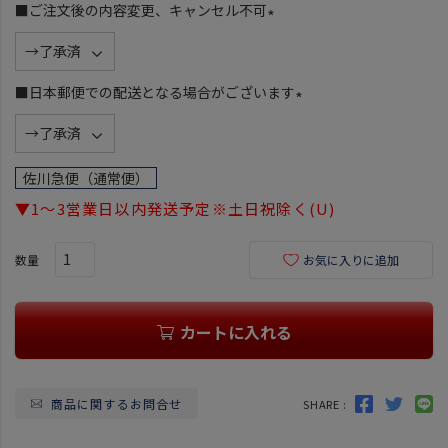
須
■ご注文後の内容変更、キャンセル不可
)
(
必
須
■日本郵便での配送となる場合がございます
)
(
必
須
佐川急便（通常便）
)
▼1～3営業日以内発送予定※土日祝除く(U)
お気に入りに追加
カートに入れる
商品に関するお問合せ
SHARE :