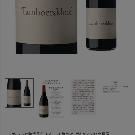
アンティノリ元醸造長がコンサルを務めた！デキャンタ96点獲得！