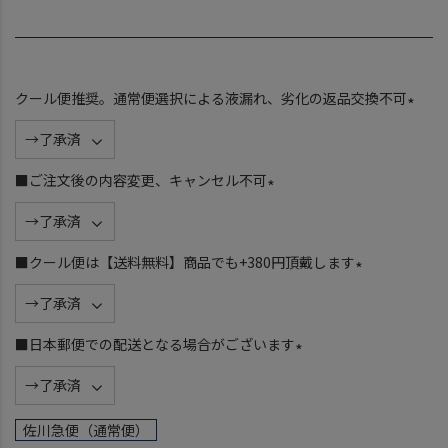
クール便推奨。通常便選択による液漏れ、劣化の返品交換不可
(
必
須
■ご注文後の内容変更、キャンセル不可
)
(
必
須
■クール便は【送料無料】商品でも+380円頂戴します
)
(
必
須
■日本郵便での配送となる場合がございます
)
(
必
須
佐川急便（通常便）
)