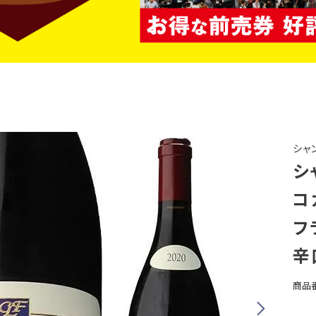
シャ
シ
コ
フ
辛
商品