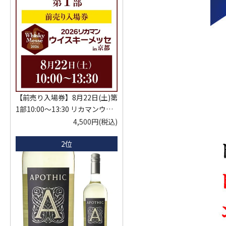
【前売り入場券】8月22日(土)第
1部10:00～13:30 リカマンウイ
スキーメッセ in京都 2026 1枚
4,500円
(税込)
入場券となるeチケットは【8月
2位
中旬】にメールにて配信予定
※代引き決済不可