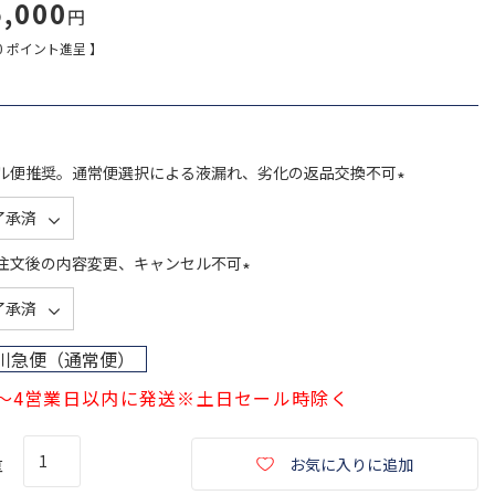
5,000
0
ポイント進呈 】
ル便推奨。通常便選択による液漏れ、劣化の返品交換不可
(
必
須
注文後の内容変更、キャンセル不可
)
(
必
須
川急便（通常便）
)
1～4営業日以内に発送※土日セール時除く
お気に入りに追加