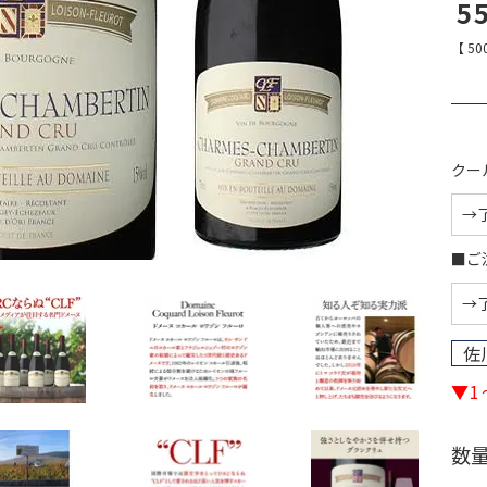
5
【
50
クー
■ご
佐
▼