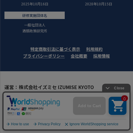
2025年10月16日
2028年10月15日
研修実施団体名
一般社団法人
酒類政策研究所
特定商取引法に基づく表示
利用規約
プライバシーポリシー
会社概要
採用情報
運営：株式会社イズミセ IZUMISE KYOTO
〒600-8007
京都市下京区四条通東洞院東入立売西町60
日本生命四条ビル7階
※株式会社イズミセは、リカマンホールディングスのグループ会社
です。