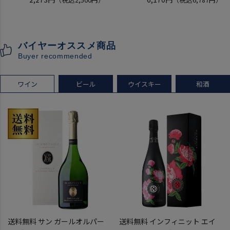
ホテルグランヴィア京都 3階
ヴーヴクリコ ヴーヴ・クリコ
「源氏の間」
ブーブクリコ
入場券となるeチケットは【9
シャンパーニュ シャンパン
バイヤーオススメ商品
月下旬】にメールにて配信予
お一人様12本まで
Buyer recommended
定
プレゼント 記念日
ワイン
ビール
ウイスキー
和酒
送料無料 サン ガールオルパー
送料無料 インフィニット エイ