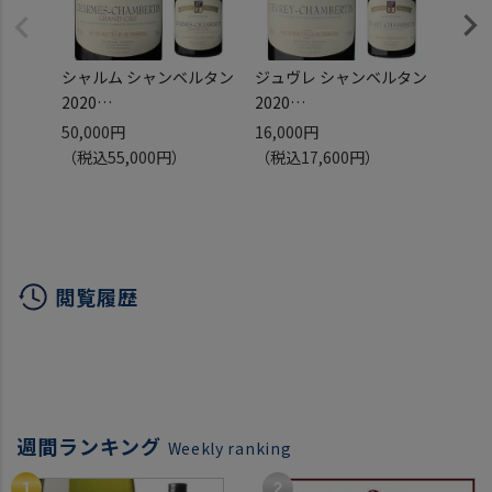
シャルム シャンベルタン
ジュヴレ シャンベルタン
シャル
2020
2020
グラン
コカール ロワゾン フルー
コカール ロワゾン フルー
コカー
50,000円
16,000円
43,2
ロ 750ml
ロ 750ml
ロ 並行
（税込55,000円）
（税込17,600円）
（税込
フランス ブルゴーニュ ピ
フランス ブルゴーニュ ピ
ス ブ
ノ ノワール 重口 辛口 赤
ノ ノワール 中重口 赤 辛
ノ ノ
虎
口 浜運
ン 浜
閲覧履歴
週間ランキング
Weekly ranking