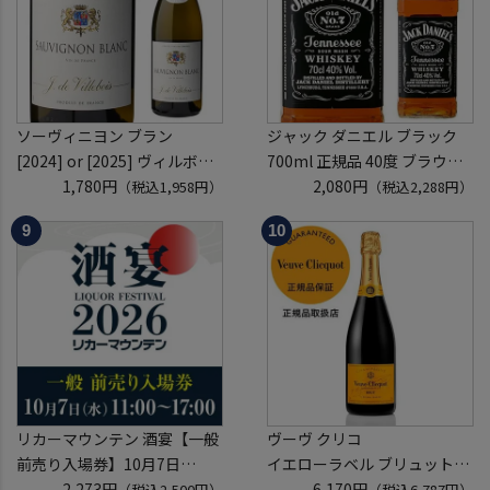
ソーヴィニヨン ブラン
ジャック ダニエル ブラック
[2024] or [2025] ヴィルボワ
700ml 正規品 40度 ブラウン
750ml フランス ロワール 辛
1,780円
フォーマン
2,080円
（税込1,958円）
（税込2,288円）
口 白ワイン 浜運A
ウイスキー テネシー バーボン
長S
リカーマウンテン 酒宴【一般
ヴーヴ クリコ
前売り入場券】10月7日
イエローラベル ブリュット
(水)11:00～17:00 2026
2,273円
750ml 正規品
6,170円
（税込2,500円）
（税込6,787円）