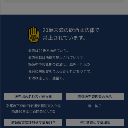
20歳未満の飲酒は法律で
禁止されています。
飲酒は20歳を過ぎてから。
飲酒運転は法律で禁止されています。
妊娠中や授乳期の飲酒は、胎児・乳児の
発育に悪影響を与えるおそれがあります。
お酒は楽しく、適量で。
販売場の名称及び所在地
酒類販売管理者の氏名
京都市下京区四条通東洞院東入立売
桂 純子
西町60日本生命四条ビル7階
酒類販売管理研修受講年月日
次回研修の受講期限