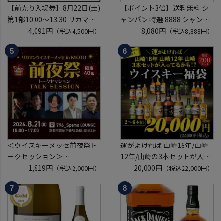
【前売り入場券】8月22日(土)
【ポイント3倍】送料無料 シ
第1部10:00～13:30 リカマン
ャンパン 特選 8888 シャンパ
ウイスキーメッセ in京都
4,091円
ン福袋 第29弾 高級シャンパ
8,080円
（税込4,500円）
（税込8,888円）
2026 1枚
ン を探せ！ 超レアシャンパン
入場券となるeチケットは【8
が入ってるかも!?【限定300セ
月中旬】にメールにて配信予
ット】 シャンパーニュ クリス
定
タル ドンペリP2 NPU 2008
※代引き決済不可
VT リカーマウ
＜ウイスキーメッセ前夜祭ト
運がよければ 山崎18年/山崎
ークセッション＞
12年/山崎の3本セットが入っ
8月21日(金)15:00～17:00京都
1,819円
ているかも！？ ウイスキー福
20,000円
（税込2,000円）
（税込22,000円）
開催
袋 2～6本組 限定200セット
クレジットカード決済のみ
虎S ※必ずもらえるCP対象
(1P)