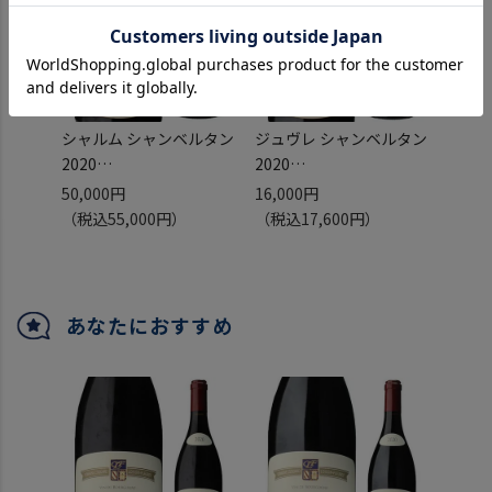
シャルム シャンベルタン
ジュヴレ シャンベルタン
シャル
2020
2020
グラン
コカール ロワゾン フルー
コカール ロワゾン フルー
コカー
50,000円
16,000円
43,2
ロ 750ml
ロ 750ml
ロ 並行
（税込55,000円）
（税込17,600円）
（税込
フランス ブルゴーニュ ピ
フランス ブルゴーニュ ピ
ス ブ
ノ ノワール 重口 辛口 赤
ノ ノワール 中重口 赤 辛
ノ ノ
虎
口 浜運
ン 浜
あなたにおすすめ