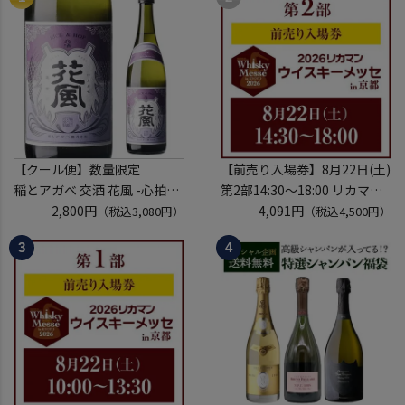
【クール便】数量限定
【前売り入場券】8月22日(土)
稲とアガベ 交酒 花風 -心拍-
第2部14:30～18:00 リカマン
KYOTO EDITION 720ml こう
2,800円
ウイスキーメッセ in京都
4,091円
（税込3,080円）
（税込4,500円）
しゅ はなかぜ craft sake クラ
2026 1枚
フトサケ 秋田県 男鹿市
入場券となるeチケットは【8
月中旬】にメールにて配信予
定
※代引き決済不可