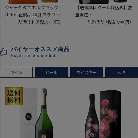
ジャック ダニエル ブラック
【送料無料 クール代込み】数
700ml 正規品 40度 ブラウン
量限定
フォーマン
2,080円
稲とアガベ 交酒 花風 -心拍-
9,073円
（税込2,288円）
（税込9,980円）
ウイスキー テネシー バーボン
KYOTO EDITION 720ml 3本
長S
こうしゅ はなかぜ craft sake
クラフトサケ 秋田県 男鹿市
バイヤーオススメ商品
[クール配送]
Buyer recommended
ワイン
ビール
ウイスキー
和酒