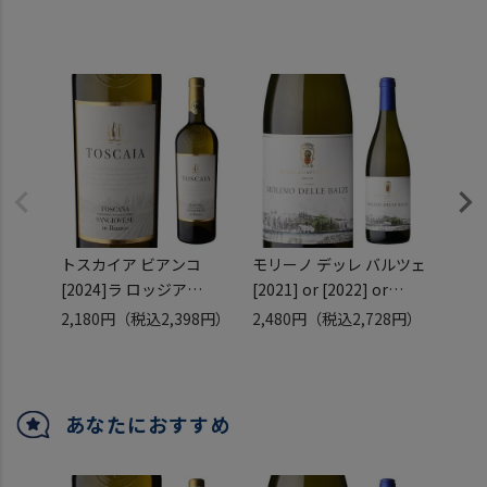
トスカイア ビアンコ
モリーノ デッレ バルツェ
ガルガ
[2024]ラ ロッジア
[2021] or [2022] or
ゥルガ
750ml
[2023] シャルドネ ビオ
カチ
2,180円
（税込2,398円）
2,480円
（税込2,728円）
1,38
イタリア トスカーナ サン
ロッカ ディ カスタニョー
カルデ
ジョヴェーゼ サンジョベ
リ 浜運
イタリ
ーゼ 辛口 白ワイン 浜運
微発泡
ュワ 
あなたにおすすめ
イン 