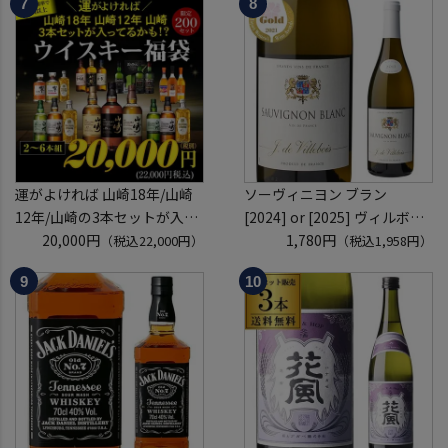
「源氏の間」
mackay scotch whisky [長S]
入場券となるeチケットは【9
月下旬】にメールにて配信予
定
運がよければ 山崎18年/山崎
ソーヴィニヨン ブラン
12年/山崎の3本セットが入っ
[2024] or [2025] ヴィルボワ
ているかも！？ ウイスキー福
20,000円
750ml フランス ロワール 辛
1,780円
（税込22,000円）
（税込1,958円）
袋 2～6本組 限定200セット
口 白ワイン 浜運A
虎S ※必ずもらえるCP対象
(1P)