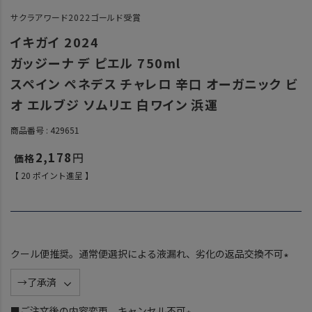
サクラアワード2022ゴールド受賞
イキガイ 2024
ガッジーナ デ ピエル 750ml
スペイン ペネデス チャレロ 辛口 オーガニック ビ
オ エルブジ ソムリエ 白ワイン 浜運
商品番号
429651
2,178
【
20
ポイント進呈 】
クール便推奨。通常便選択による液漏れ、劣化の返品交換不可
(
必
須
■ご注文後の内容変更、キャンセル不可