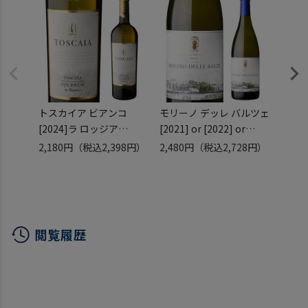
トスカイア ビアンコ
モリーノ デッレ バルツェ
ガルガ
[2024]ラ ロッジア
[2021] or [2022] or
ゥルガ
750ml
[2023] シャルドネ ビオ
カチ
2,180円
（税込2,398円）
2,480円
（税込2,728円）
1,38
イタリア トスカーナ サン
ロッカ ディ カスタニョー
カルデ
ジョヴェーゼ サンジョベ
リ 浜運
イタリ
ーゼ 辛口 白ワイン 浜運
微発泡
ュワ 
イン 
閲覧履歴