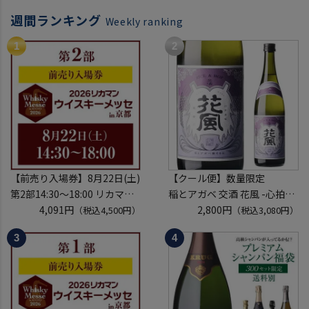
週間ランキング
Weekly ranking
【前売り入場券】8月22日(土)
【クール便】数量限定
第2部14:30～18:00 リカマン
稲とアガベ 交酒 花風 -心拍-
ウイスキーメッセ in京都
4,091円
KYOTO EDITION 720ml こう
2,800円
（税込4,500円）
（税込3,080円）
2026 1枚
しゅ はなかぜ craft sake クラ
入場券となるeチケットは【8
フトサケ 秋田県 男鹿市
月中旬】にメールにて配信予
定
※代引き決済不可