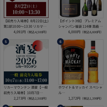
【前売り入場券】8月22日(土)
【ポイント3倍】 プレミアム
第1部10:00～13:30 リカマン
シャンパン福袋 114弾 高級 シ
ウイスキーメッセ in京都
4,091円
ャンパン を探せ トゥルベ ト
6,000円
（税込4,500円）
（税込6,600円）
2026 1枚
レゾール クリュッグ 2004 が
入場券となるeチケットは【8
入ってるかも!? 【先着300
月上旬】にメールにて配信予
本】 シャンパン シャンパーニ
定
ュ リカーマウンテン 福袋 WK
※代引き決済不可
くじ 【送
リカーマウンテン 酒宴【一般
ホワイト＆マッカイ スペシャ
前売り入場券】10月7日
ル
(水)11:00～17:00 2026
2,273円
40度 700ml
1,272円
（税込2,500円）
（税込1,399円）
ホテルグランヴィア京都 3階
スコッチ ウイスキー white &