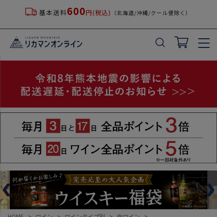
600
基本送料
円(税込)
（北海道/沖縄/クール便除く）
HOME
ワイン
ワインタイプ別
白ワイン