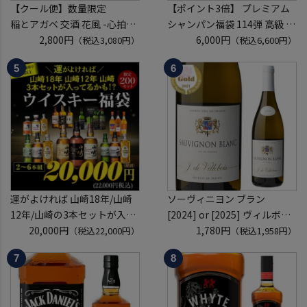
【クール便】数量限定
【ポイント3倍】 プレミアム
稲とアガベ 交酒 花風 -心拍-
シャンパン福袋 114弾 高級 シ
KYOTO EDITION 720ml こう
2,800円
ャンパン を探せ トゥルベ ト
6,000円
（税込3,080円）
（税込6,600円）
しゅ はなかぜ craft sake クラ
レゾール クリュッグ 2004 が
フトサケ 秋田県 男鹿市
入ってるかも!? 【先着300
本】 シャンパン シャンパーニ
ュ リカーマウンテン 福袋 WK
くじ 【送
運がよければ 山崎18年/山崎
ソーヴィニヨン ブラン
12年/山崎の3本セットが入っ
[2024] or [2025] ヴィルボワ
ているかも！？ ウイスキー福
20,000円
750ml フランス ロワール 辛
1,780円
（税込22,000円）
（税込1,958円）
袋 2～6本組 限定200セット
口 白ワイン 浜運A
虎S ※必ずもらえるCP対象
(1P)