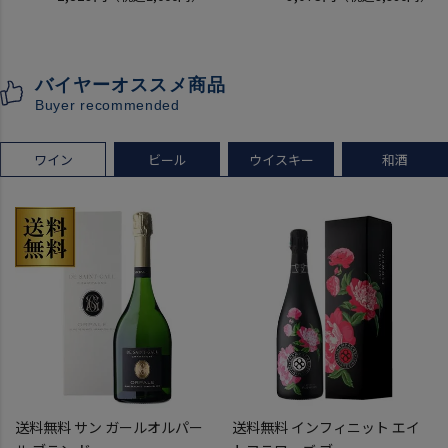
開催
KYOTO EDITION 720ml 3本
クレジットカード決済のみ
こうしゅ はなかぜ craft sake
クラフトサケ 秋田県 男鹿市
バイヤーオススメ商品
[クール配送]
Buyer recommended
ワイン
ビール
ウイスキー
和酒
送料無料 サン ガールオルパー
送料無料 インフィニット エイ