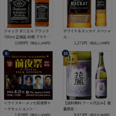
ジャック ダニエル ブラック
ホワイト＆マッカイ スペシャ
700ml 正規品 40度 ブラウン
ル
フォーマン
2,080円
40度 700ml
1,272円
（税込2,288円）
（税込1,399円）
ウイスキー テネシー バーボン
スコッチ ウイスキー white &
長S
mackay scotch whisky [長S]
＜ウイスキーメッセ前夜祭ト
【送料無料 クール代込み】数
ークセッション＞
量限定
8月21日(金)15:00～17:00京都
1,819円
稲とアガベ 交酒 花風 -心拍-
9,073円
（税込2,000円）
（税込9,980円）