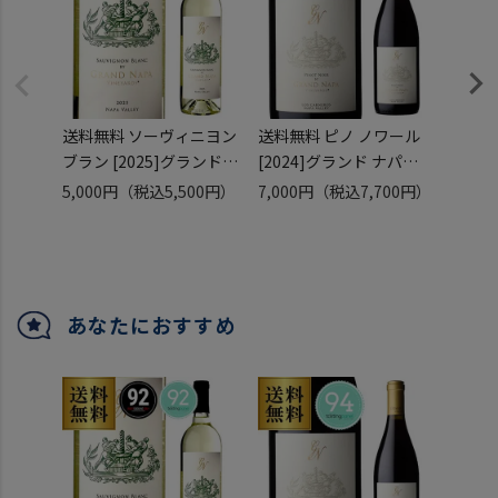
送料無料 ソーヴィニヨン
送料無料 ピノ ノワール
送料
ブラン [2025]グランド
[2024]グランド ナパ
カベル
ナパ 750ml
750ml
レゼルヴ
5,000円
（税込5,500円）
7,000円
（税込7,700円）
9,80
アメリカ カリフォルニア
アメリカ カリフォルニア
グラン
（税込
ナパ 辛口 白ワイン 長S
ナパ ロス カーネロス 辛
アメリ
口 赤ワイン 長S
カベル
赤ワイ
あなたにおすすめ