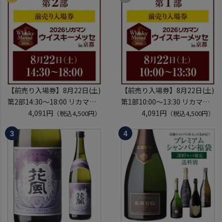
【前売り入場券】8月22日(土)
【前売り入場券】8月22日(土)
第2部14:30～18:00 リカマン
第1部10:00～13:30 リカマン
ウイスキーメッセ in京都
4,091円
ウイスキーメッセ in京都
4,091円
（税込4,500円）
（税込4,500円）
2026 1枚
2026 1枚
入場券となるeチケットは【8
入場券となるeチケットは【8
月中旬】にメールにて配信予
月中旬】にメールにて配信予
定
定
※代引き決済不可
※代引き決済不可