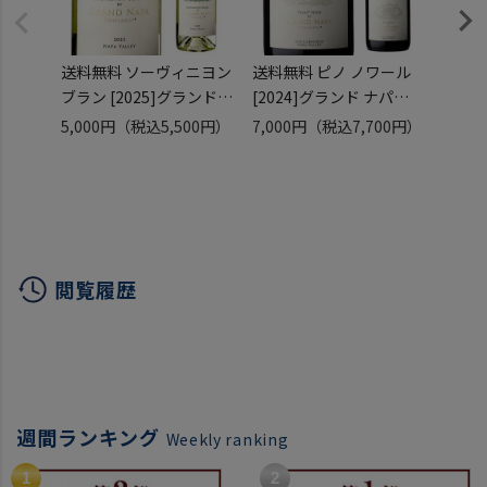
送料無料 ソーヴィニヨン
送料無料 ピノ ノワール
送料
ブラン [2025]グランド
[2024]グランド ナパ
カベル
ナパ 750ml
750ml
レゼルヴ
5,000円
（税込5,500円）
7,000円
（税込7,700円）
9,80
アメリカ カリフォルニア
アメリカ カリフォルニア
グラン
（税込
ナパ 辛口 白ワイン 長S
ナパ ロス カーネロス 辛
アメリ
口 赤ワイン 長S
カベル
赤ワイ
閲覧履歴
週間ランキング
Weekly ranking