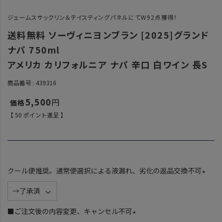
ジェームスサックリン＆テイスティングパネルにてW92点獲得！
送料無料 ソーヴィニヨンブラン [2025]グランド
ナパ 750ml
アメリカ カリフォルニア ナパ 辛口 白ワイン 長S
商品番号
439316
5,500
【
50
ポイント進呈 】
クール便推奨。通常便選択による液漏れ、劣化の返品交換不可
(
必
須
■ご注文後の内容変更、キャンセル不可
)