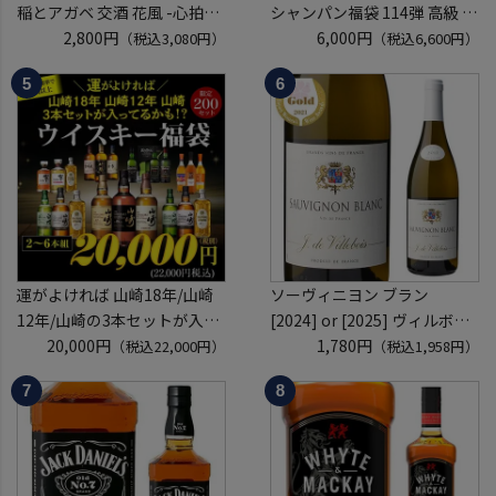
稲とアガベ 交酒 花風 -心拍-
シャンパン福袋 114弾 高級 シ
KYOTO EDITION 720ml こう
2,800円
ャンパン を探せ トゥルベ ト
6,000円
（税込3,080円）
（税込6,600円）
しゅ はなかぜ craft sake クラ
レゾール クリュッグ 2004 が
フトサケ 秋田県 男鹿市
入ってるかも!? 【先着300
本】 シャンパン シャンパーニ
ュ リカーマウンテン 福袋 WK
くじ 【送
運がよければ 山崎18年/山崎
ソーヴィニヨン ブラン
12年/山崎の3本セットが入っ
[2024] or [2025] ヴィルボワ
ているかも！？ ウイスキー福
20,000円
750ml フランス ロワール 辛
1,780円
（税込22,000円）
（税込1,958円）
袋 2～6本組 限定200セット
口 白ワイン 浜運A
虎S ※必ずもらえるCP対象
(1P)