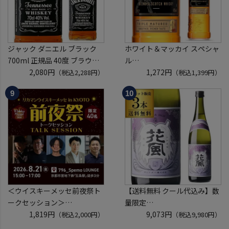
ジャック ダニエル ブラック
ホワイト＆マッカイ スペシャ
700ml 正規品 40度 ブラウン
ル
フォーマン
2,080円
40度 700ml
1,272円
（税込2,288円）
（税込1,399円）
ウイスキー テネシー バーボン
スコッチ ウイスキー white &
長S
mackay scotch whisky [長S]
＜ウイスキーメッセ前夜祭ト
【送料無料 クール代込み】数
ークセッション＞
量限定
8月21日(金)15:00～17:00京都
1,819円
稲とアガベ 交酒 花風 -心拍-
9,073円
（税込2,000円）
（税込9,980円）
開催
KYOTO EDITION 720ml 3本