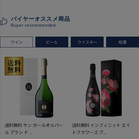
クレジットカード決済のみ
こうしゅ はなかぜ craft sake
クラフトサケ 秋田県 男鹿市
バイヤーオススメ商品
[クール配送]
Buyer recommended
ワイン
ビール
ウイスキー
和酒
送料無料 サン ガールオルパー
送料無料 インフィニット エイ
ル ブラン ド ...
トフラワーズ ブ...