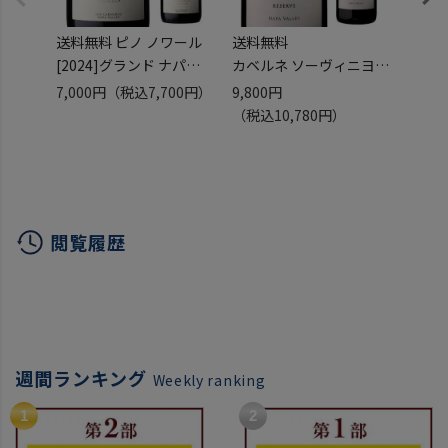
送料無料 ピノ ノワール
送料無料
インド
[2024]グランド ナパ
カベルネ ソーヴィニヨン
バ ピ
750ml
レゼルヴ [2021]
7,000円
（税込7,700円）
9,800円
1,25
アメリカ カリフォルニア
グランド ナパ 750ml
（税込10,780円）
ナパ ロス カーネロス 辛
アメリカ カリフォルニア
口 赤ワイン 長S
カベルネフラン メルロー
赤ワイン 辛口 浜運
閲覧履歴
週間ランキング
Weekly ranking