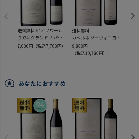
送料無料 ピノ ノワール
送料無料
インド
[2024]グランド ナパ
カベルネ ソーヴィニヨン
バ ピ
750ml
レゼルヴ [2021]
7,000円
（税込7,700円）
9,800円
1,25
アメリカ カリフォルニア
グランド ナパ 750ml
（税込10,780円）
ナパ ロス カーネロス 辛
アメリカ カリフォルニア
口 赤ワイン 長S
カベルネフラン メルロー
赤ワイン 辛口 浜運
あなたにおすすめ