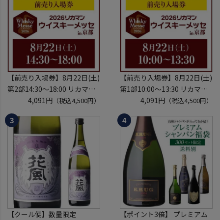
【前売り入場券】8月22日(土)
【前売り入場券】8月22日(土)
第2部14:30～18:00 リカマン
第1部10:00～13:30 リカマン
ウイスキーメッセ in京都
4,091円
ウイスキーメッセ in京都
4,091円
（税込4,500円）
（税込4,500円）
2026 1枚
2026 1枚
入場券となるeチケットは【8
入場券となるeチケットは【8
月中旬】にメールにて配信予
月中旬】にメールにて配信予
定
定
※代引き決済不可
※代引き決済不可
【クール便】数量限定
【ポイント3倍】 プレミアム