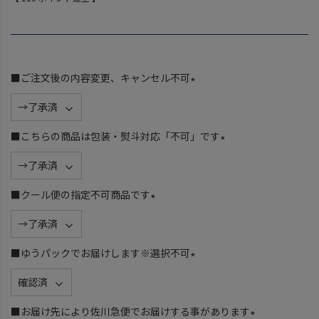
■ご注文後の内容変更、キャンセル不可
(
必
須
■こちらの商品は包装・熨斗対応「不可」です
)
(
必
須
■クール便の指定不可商品です
)
(
必
須
■ゆうパックでお届けします※選択不可
)
(
必
須
■お届け先により佐川急便でお届けする事があります