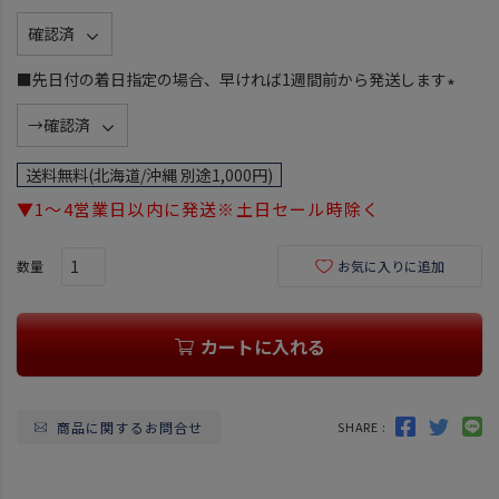
)
(
必
須
■先日付の着日指定の場合、早ければ1週間前から発送します
)
(
必
須
送料無料(北海道/沖縄 別途1,000円)
)
▼1～4営業日以内に発送※土日セール時除く
お気に入りに追加
カートに入れる
商品に関するお問合せ
SHARE :