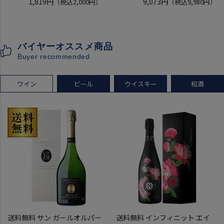
8月21日(金)15:00～17:00京都
1,819円
稲とアガベ 交酒 花風 -心拍-
9,073円
（税込2,000円）
（税込9,980円）
開催
KYOTO EDITION 720ml 3本
クレジットカード決済のみ
こうしゅ はなかぜ craft sake
クラフトサケ 秋田県 男鹿市
バイヤーオススメ商品
[クール配送]
Buyer recommended
ワイン
ビール
ウイスキー
和酒
送料無料 サン ガールオルパー
送料無料 インフィニット エイ