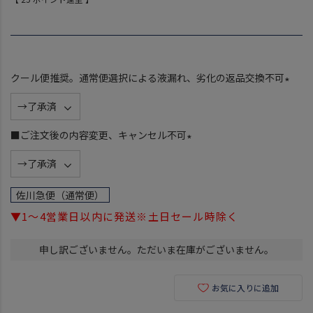
クール便推奨。通常便選択による液漏れ、劣化の返品交換不可
(
必
須
■ご注文後の内容変更、キャンセル不可
)
(
必
須
佐川急便（通常便）
)
▼1～4営業日以内に発送※土日セール時除く
申し訳ございません。ただいま在庫がございません。
お気に入りに追加