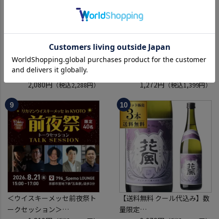
ジャック ダニエル ブラック
ホワイト＆マッカイ スペシャ
700ml 正規品 40度 ブラウン
ル
フォーマン
2,080円
40度 700ml
1,272円
（税込2,288円）
（税込1,399円）
ウイスキー テネシー バーボン
スコッチ ウイスキー white &
長S
mackay scotch whisky [長S]
＜ウイスキーメッセ前夜祭ト
【送料無料 クール代込み】数
ークセッション＞
量限定