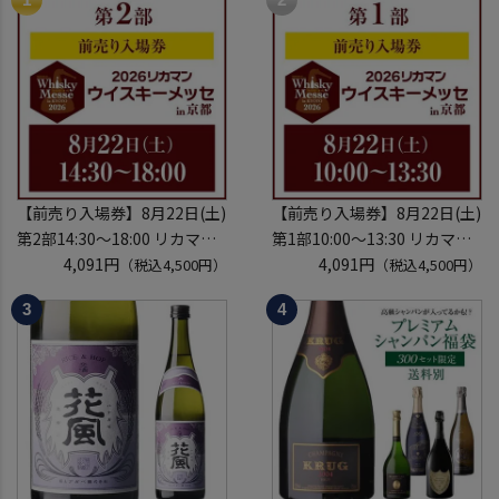
【前売り入場券】8月22日(土)
【前売り入場券】8月22日(土)
第2部14:30～18:00 リカマン
第1部10:00～13:30 リカマン
ウイスキーメッセ in京都
4,091円
ウイスキーメッセ in京都
4,091円
（税込4,500円）
（税込4,500円）
2026 1枚
2026 1枚
入場券となるeチケットは【8
入場券となるeチケットは【8
月中旬】にメールにて配信予
月中旬】にメールにて配信予
定
定
※代引き決済不可
※代引き決済不可