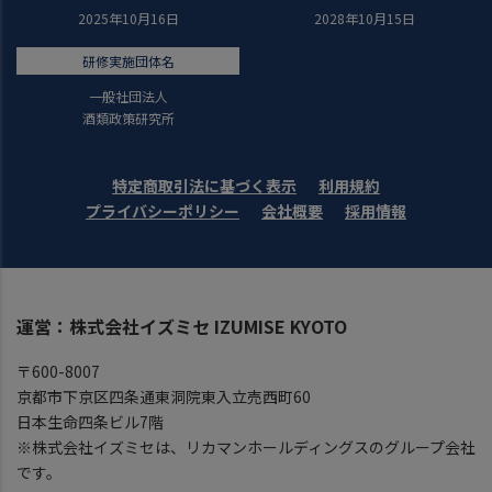
2025年10月16日
2028年10月15日
研修実施団体名
一般社団法人
酒類政策研究所
特定商取引法に基づく表示
利用規約
プライバシーポリシー
会社概要
採用情報
運営：株式会社イズミセ IZUMISE KYOTO
〒600-8007
京都市下京区四条通東洞院東入立売西町60
日本生命四条ビル7階
※株式会社イズミセは、リカマンホールディングスのグループ会社
です。