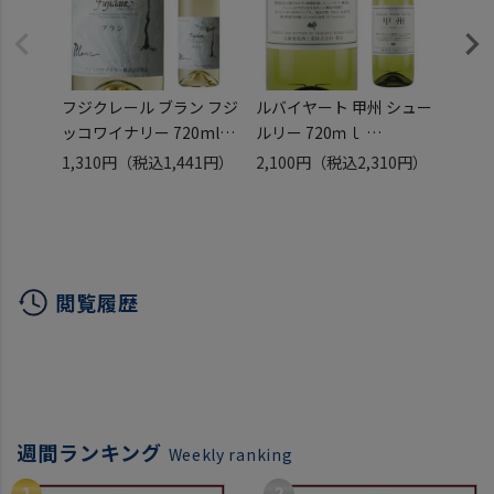
フジクレール ブラン フジ
ルバイヤート 甲州 シュー
浅柄野
ッコワイナリー 720ml
ルリー 720ｍｌ
ドミ
フジッコ 日本 国産 山梨
［白ワイン］ [丸藤葡萄
720m
1,310円
（税込1,441円）
2,100円
（税込2,310円）
2,00
県 甲州 デラウェア 辛口
酒工業] [日本ワイン][国
栗東ワ
白ワイン 長S
産ワイン][山梨県][勝沼]
滋賀県
甘口 
閲覧履歴
週間ランキング
Weekly ranking