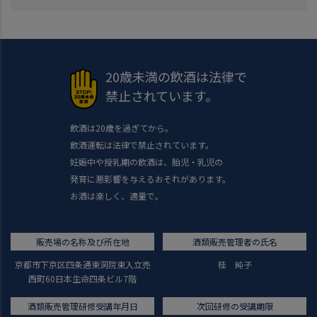
20歳未満の飲酒は法律で
禁止されています。
飲酒は20歳を過ぎてから。
飲酒運転は法律で禁止されています。
妊娠中や授乳期の飲酒は、胎児・乳児の
発育に悪影響を与えるおそれがあります。
お酒は楽しく、適量で。
販売場の名称及び所在地
酒類販売管理者の氏名
京都市下京区四条通東洞院東入立売
桂 純子
西町60日本生命四条ビル7階
酒類販売管理研修受講年月日
次回研修の受講期限