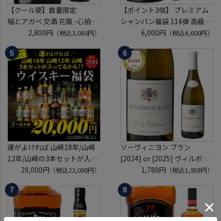
【クール便】数量限定
【ポイント3倍】 プレミアム
稲とアガベ 交酒 花風 -心拍-
シャンパン福袋 114弾 高級 シ
KYOTO EDITION 720ml こう
2,800円
ャンパン を探せ トゥルベ ト
6,000円
（税込3,080円）
（税込6,600円）
しゅ はなかぜ craft sake クラ
レゾール クリュッグ 2004 が
フトサケ 秋田県 男鹿市
入ってるかも!? 【先着300
本】 シャンパン シャンパーニ
ュ リカーマウンテン 福袋 WK
くじ 【送
運がよければ 山崎18年/山崎
ソーヴィニヨン ブラン
12年/山崎の3本セットが入っ
[2024] or [2025] ヴィルボワ
ているかも！？ ウイスキー福
20,000円
750ml フランス ロワール 辛
1,780円
（税込22,000円）
（税込1,958円）
袋 2～6本組 限定200セット
口 白ワイン 浜運A
虎S ※必ずもらえるCP対象
(1P)