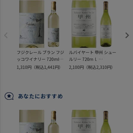
フジクレール ブラン フジ
ルバイヤート 甲州 シュー
浅柄野
ッコワイナリー 720ml
ルリー 720ｍｌ
ドミ
フジッコ 日本 国産 山梨
［白ワイン］ [丸藤葡萄
720m
1,310円
（税込1,441円）
2,100円
（税込2,310円）
2,00
県 甲州 デラウェア 辛口
酒工業] [日本ワイン][国
栗東ワ
白ワイン 長S
産ワイン][山梨県][勝沼]
滋賀県
甘口 
あなたにおすすめ