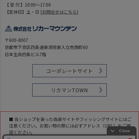
【 受 付 】10:00～17:00
【定休日】土・日 [
お問合せはこちら
]
〒600-8007
京都市下京区四条通東洞院東入立売西町60
日本生命四条ビル7階
コーポレートサイト
リカマンTOWN
■ 当ショップを装った偽装サイトやフィッシングサイトにはご
注意ください。お買い物の際には必ずアドレス（URL）をご確
認ください。
当ショップのアドレス（URL）は下記です。