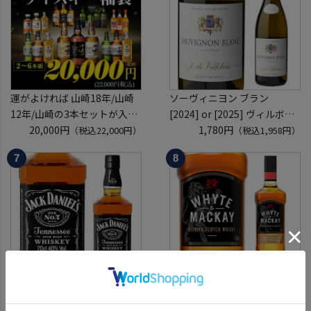
ュ リカーマウンテン 福袋 WK
くじ 【送
運がよければ 山崎18年/山崎
ソーヴィニヨン ブラン
12年/山崎の3本セットが入っ
[2024] or [2025] ヴィルボワ
ているかも！？ ウイスキー福
20,000円
750ml フランス ロワール 辛
1,780円
（税込22,000円）
（税込1,958円）
袋 2～6本組 限定200セット
口 白ワイン 浜運A
虎S ※必ずもらえるCP対象
(1P)
ジャック ダニエル ブラック
ホワイト＆マッカイ スペシャ
700ml 正規品 40度 ブラウン
ル