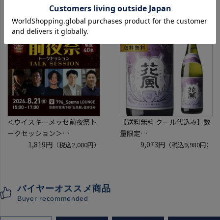
フォーマン
2,080円
40度 700ml
1,272円
（税込2,288円）
（税込1,399円）
ウイスキー テネシー バーボン
スコッチ ウイスキー white &
長S
mackay scotch whisky [長S]
＜ウイスキーメッセ前夜祭ト
【送料無料 クール代込み】数
ークセッション＞
量限定
8月21日(金)15:00～17:00京都
1,819円
稲とアガベ 交酒 花風 -心拍-
9,073円
（税込2,000円）
（税込9,980円）
開催
KYOTO EDITION 720ml 3本
クレジットカード決済のみ
こうしゅ はなかぜ craft sake
クラフトサケ 秋田県 男鹿市
バイヤーオススメ商品
[クール配送]
Buyer recommended