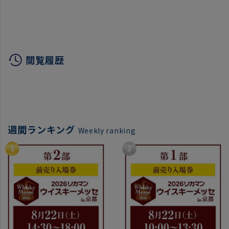
口 虎
日本 
フト 
リング
閲覧履歴
週間ランキング
Weekly ranking