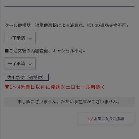
クール便推奨。通常便選択による液漏れ、劣化の返品交換不可
(
必
須
■ご注文後の内容変更、キャンセル不可
)
(
必
須
佐川急便（通常便）
)
▼1～4営業日以内に発送※土日セール時除く
申し訳ございません。ただいま在庫がございません。
お気に入りに追加