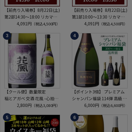
【前売り入場券】8月22日(土)
【前売り入場券】8月22日(土)
第2部14:30～18:00 リカマン
第1部10:00～13:30 リカマン
ウイスキーメッセ in京都
4,091円
ウイスキーメッセ in京都
4,091円
（税込4,500円）
（税込4,500円）
2026 1枚
2026 1枚
入場券となるeチケットは【8
入場券となるeチケットは【8
月中旬】にメールにて配信予
月中旬】にメールにて配信予
定
定
※代引き決済不可
※代引き決済不可
【クール便】数量限定
【ポイント3倍】 プレミアム
稲とアガベ 交酒 花風 -心拍-
シャンパン福袋 114弾 高級 シ
KYOTO EDITION 720ml こう
2,800円
ャンパン を探せ トゥルベ ト
6,000円
（税込3,080円）
（税込6,600円）
しゅ はなかぜ craft sake クラ
レゾール クリュッグ 2004 が
フトサケ 秋田県 男鹿市
入ってるかも!? 【先着300
本】 シャンパン シャンパーニ