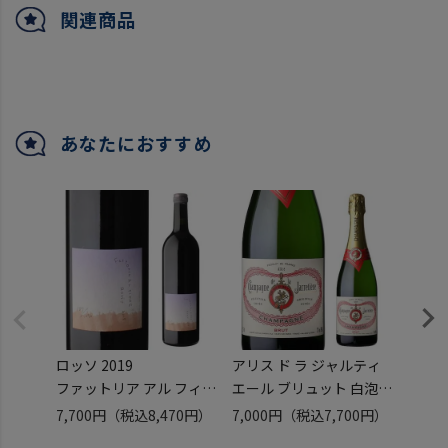
関連商品
あなたにおすすめ
ロッソ 2019
アリス ド ラ ジャルティ
酸化防
ファットリア アル フィオ
エール ブリュット 白泡
白
ーレ 750ml
辛口 [NV] 箱なし 750ml
丹波ワイ
7,700円
（税込8,470円）
7,000円
（税込7,700円）
18,0
日本 宮城 メルロー 赤 辛
フランス シャンパーニュ
入
（税込