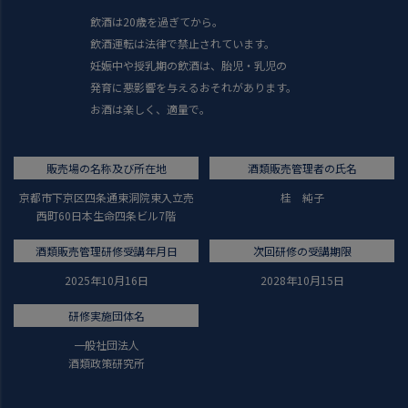
飲酒は20歳を過ぎてから。
飲酒運転は法律で禁止されています。
妊娠中や授乳期の飲酒は、胎児・乳児の
発育に悪影響を与えるおそれがあります。
お酒は楽しく、適量で。
販売場の名称及び所在地
酒類販売管理者の氏名
京都市下京区四条通東洞院東入立売
桂 純子
西町60日本生命四条ビル7階
酒類販売管理研修受講年月日
次回研修の受講期限
2025年10月16日
2028年10月15日
研修実施団体名
一般社団法人
酒類政策研究所