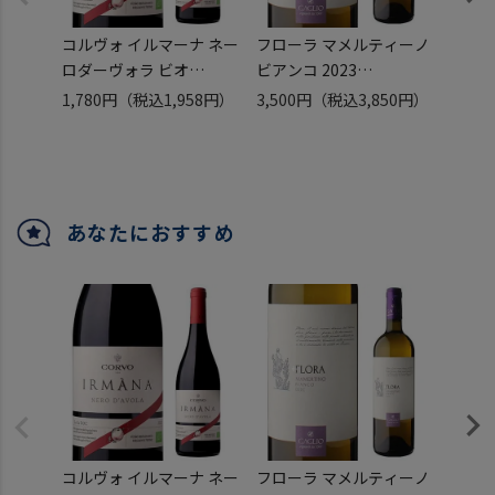
コルヴォ イルマーナ ネー
フローラ マメルティーノ
キャン
ロダーヴォラ ビオ
ビアンコ 2023
DOCG
ドゥーカ ディ サラパルー
ガリオ 750ml
チネッ
1,780円
（税込1,958円）
3,500円
（税込3,850円）
2,50
タ 750ml
イタリア シチリア 土着品
ァット
イタリア シチリア 辛口
種 グリッロ カタラット
750m
オーガニック 赤ワイン 長
インゾリア 白ワイン 浜運
サンジ
S
オーロ
母の日
あなたにおすすめ
コルヴォ イルマーナ ネー
フローラ マメルティーノ
キャン