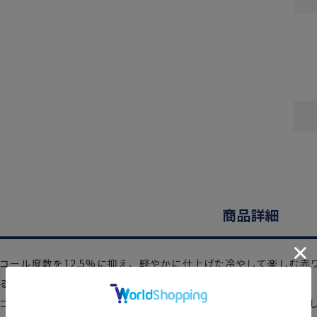
商品詳細
コール度数を12.5%に抑え、軽やかに仕上げた冷やして楽しむ
る遊び心のあるデザイン。
ゴやブラックチェリーなどの新鮮なフルーツの香り、スッキリと