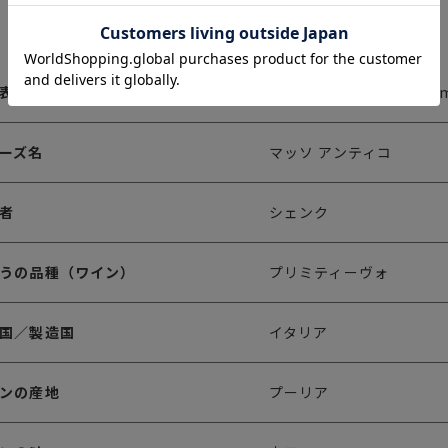
表記
MASSO ANTICO ICE Prim
ーズ名
マッソ アンティコ
者
シェンク
うの品種（ワイン）
プリミティーヴォ
国／製造国
イタリア
ンの産地
プーリア