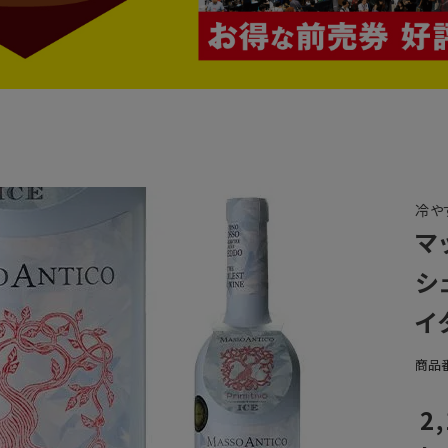
冷や
マ
シ
イ
商品
2