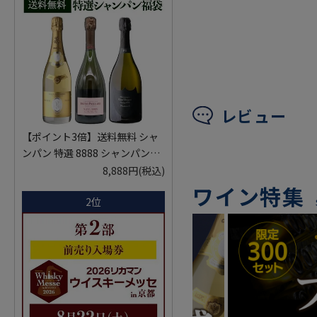
レビュー
【ポイント3倍】送料無料 シャ
ンパン 特選 8888 シャンパン福
袋 第29弾 高級シャンパン を探
8,888円
(税込)
せ！ 超レアシャンパンが入って
ワイン特集
2位
るかも!?【限定300セット】 シ
ャンパーニュ クリスタル ドンペ
リP2 NPU 2008 VT リカーマウ