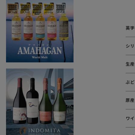
英字
シリ
生産
ぶど
原産
ワイ