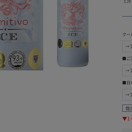
【
20
クー
■ご
■日
佐
▼