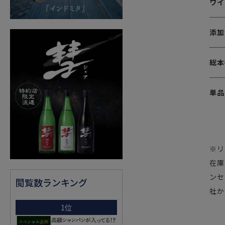
ワイ
添加
総本
単品
※リ
在庫
ンセ
閲覧数ランキング
社か
1位