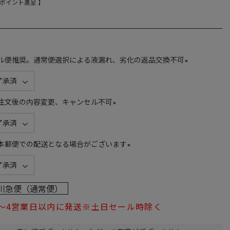
ポイント進呈 】
ル便推奨。通常便選択による液漏れ、劣化の返品交換不可
(
必
須
注文後の内容変更、キャンセル不可
)
(
必
須
本郵便での配送となる場合がございます
)
(
必
須
川急便（通常便）
)
1～4営業日以内に発送※土日セール時除く