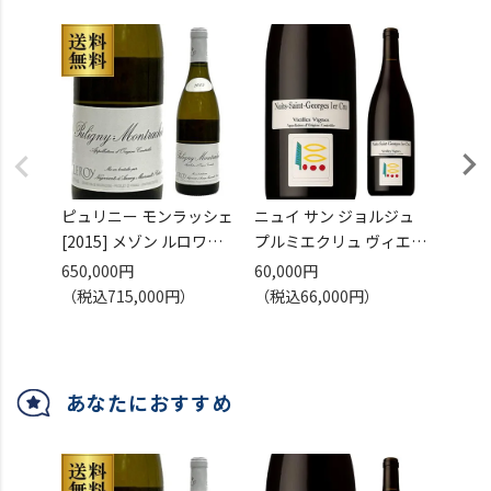
ピュリニー モンラッシェ
ニュイ サン ジョルジュ
ニュイ
[2015] メゾン ルロワ
プルミエクリュ ヴィエイ
[201
750ml
ユ ヴィーニュ [2023]
750m
650,000円
60,000円
320,
正規品 フランス ブルゴー
プリューレ ロック 正規品
正規品
（税込715,000円）
（税込66,000円）
（税込
ニュ 辛口 ギフト プレゼ
750ml フランス ブルゴー
ニュ 
ント 白ワイン 虎
ニュ 辛口 ギフト 赤ワイ
ント 
ン 虎姫
あなたにおすすめ