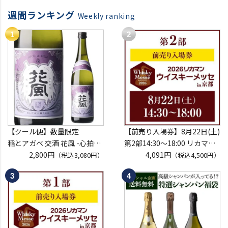
週間ランキング
Weekly ranking
【クール便】数量限定
【前売り入場券】8月22日(土)
稲とアガベ 交酒 花風 -心拍-
第2部14:30～18:00 リカマン
KYOTO EDITION 720ml こう
2,800円
ウイスキーメッセ in京都
4,091円
（税込3,080円）
（税込4,500円）
しゅ はなかぜ craft sake クラ
2026 1枚
フトサケ 秋田県 男鹿市
入場券となるeチケットは【8
月中旬】にメールにて配信予
定
※代引き決済不可