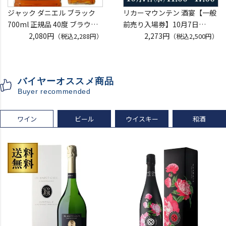
ジャック ダニエル ブラック
リカーマウンテン 酒宴【一般
700ml 正規品 40度 ブラウン
前売り入場券】10月7日
フォーマン
2,080円
(水)11:00～17:00 2026
2,273円
（税込2,288円）
（税込2,500円）
ウイスキー テネシー バーボン
ホテルグランヴィア京都 3階
長S
「源氏の間」
入場券となるeチケットは【9
バイヤーオススメ商品
月下旬】にメールにて配信予
Buyer recommended
定
ワイン
ビール
ウイスキー
和酒