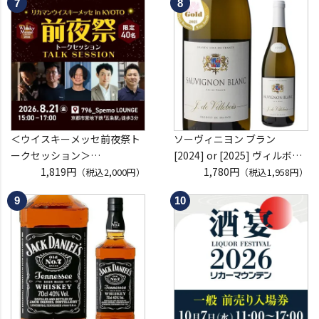
ブーブクリコ
シャンパーニュ シャンパン
お一人様12本まで
プレゼント 記念日
＜ウイスキーメッセ前夜祭ト
ソーヴィニヨン ブラン
ークセッション＞
[2024] or [2025] ヴィルボワ
8月21日(金)15:00～17:00京都
1,819円
750ml フランス ロワール 辛
1,780円
（税込2,000円）
（税込1,958円）
開催
口 白ワイン 浜運A
クレジットカード決済のみ