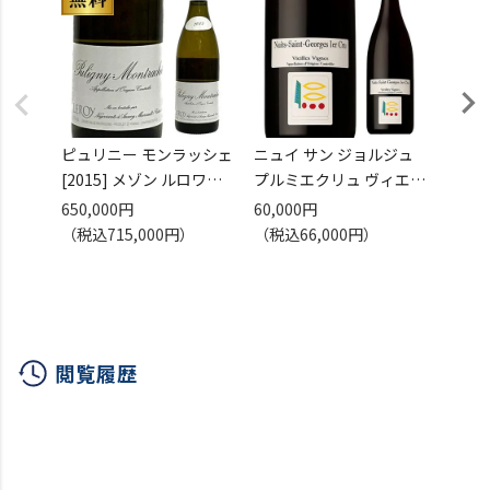
ピュリニー モンラッシェ
ニュイ サン ジョルジュ
ニュイ
[2015] メゾン ルロワ
プルミエクリュ ヴィエイ
[201
750ml
ユ ヴィーニュ [2023]
750m
650,000円
60,000円
320,
正規品 フランス ブルゴー
プリューレ ロック 正規品
正規品
（税込715,000円）
（税込66,000円）
（税込
ニュ 辛口 ギフト プレゼ
750ml フランス ブルゴー
ニュ 
ント 白ワイン 虎
ニュ 辛口 ギフト 赤ワイ
ント 
ン 虎姫
閲覧履歴