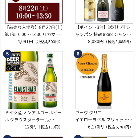
【前売り入場券】8月22日(土)
【ポイント3倍】送料無料 シ
第1部10:00～13:30 リカマン
ャンパン 特選 8888 シャンパ
ウイスキーメッセ in京都
4,091円
ン福袋 第29弾 高級シャンパ
8,080円
（税込4,500円）
（税込8,888円）
2026 1枚
ン を探せ！ 超レアシャンパン
入場券となるeチケットは【8
が入ってるかも!?【限定300セ
月中旬】にメールにて配信予
ット】 シャンパーニュ クリス
定
タル ドンペリP2 NPU 2008
※代引き決済不可
VT リカーマウ
ドイツ産 ノンアルコールビー
ヴーヴ クリコ
ル クラウスターラー 瓶
イエローラベル ブリュット
330ml ノンアル ビールテイス
128円
750ml 正規品
6,170円
（税込138円）
（税込6,787円）
ト ビアテイスト 長S
ヴーヴクリコ ヴーヴ・クリコ