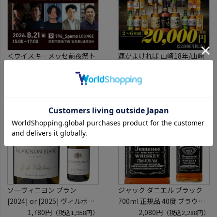
＜ウイスキーメッセ前夜祭ト
運がよければ 山崎18年/山崎
ークセッション＞
12年/山崎の3本セットが入っ
8月21日(金)15:00～17:00京都
1,819円
ているかも！？ ウイスキー福
20,000円
（税込2,000円）
（税込22,000円）
開催
袋 2～6本組 限定200セット
クレジットカード決済のみ
虎S ※必ずもらえるCP対象
(1P)
ソーヴィニヨン ブラン
ジャック ダニエル ブラック
[2024] or [2025] ヴィルボワ
700ml 正規品 40度 ブラウン
750ml フランス ロワール 辛
1,780円
フォーマン
2,080円
（税込1,958円）
（税込2,288円）