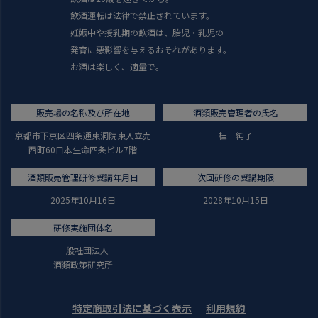
飲酒運転は法律で禁止されています。
妊娠中や授乳期の飲酒は、胎児・乳児の
発育に悪影響を与えるおそれがあります。
お酒は楽しく、適量で。
販売場の名称及び所在地
酒類販売管理者の氏名
京都市下京区四条通東洞院東入立売
桂 純子
西町60日本生命四条ビル7階
酒類販売管理研修受講年月日
次回研修の受講期限
2025年10月16日
2028年10月15日
研修実施団体名
一般社団法人
酒類政策研究所
特定商取引法に基づく表示
利用規約