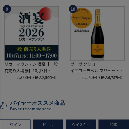
口 白ワイン 浜運A
ウイスキー テネシー バーボン
長S
リカーマウンテン 酒宴【一般
ヴーヴ クリコ
前売り入場券】10月7日
イエローラベル ブリュット
(水)11:00～17:00 2026
2,273円
750ml 正規品
6,170円
（税込2,500円）
（税込6,787円）
ホテルグランヴィア京都 3階
ヴーヴクリコ ヴーヴ・クリコ
「源氏の間」
ブーブクリコ
入場券となるeチケットは【9
シャンパーニュ シャンパン
バイヤーオススメ商品
月下旬】にメールにて配信予
お一人様12本まで
Buyer recommended
定
プレゼント 記念日
ワイン
ビール
ウイスキー
和酒