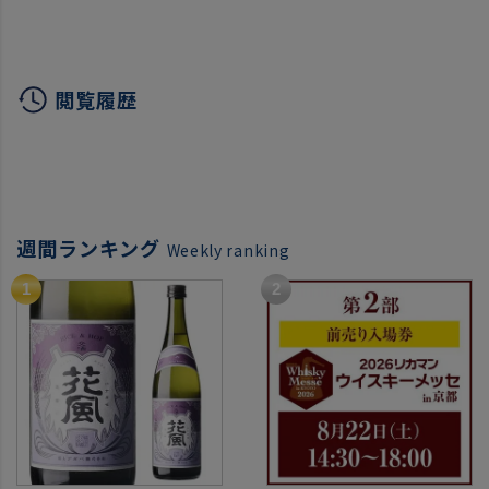
ミッシェル グロ 750ml
口 白ワイン 長S
口 樽
フランス ミシェル 辛口
赤ワイン 浜運A
閲覧履歴
週間ランキング
Weekly ranking