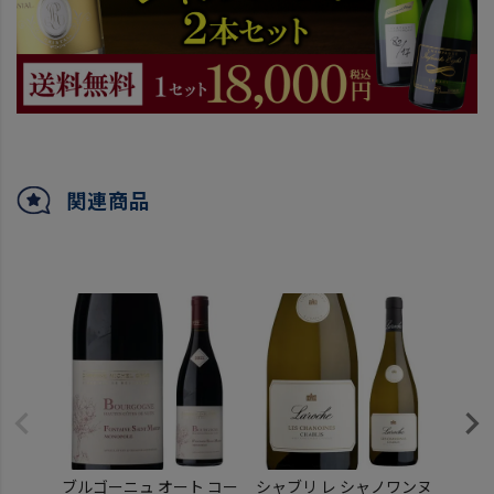
関連商品
ブルゴーニュ オート コー
シャブリ レ シャノワンヌ
ブルゴ