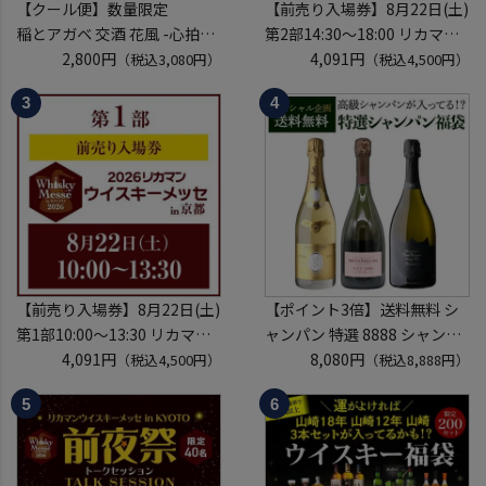
【クール便】数量限定
【前売り入場券】8月22日(土)
稲とアガベ 交酒 花風 -心拍-
第2部14:30～18:00 リカマン
KYOTO EDITION 720ml こう
2,800円
ウイスキーメッセ in京都
4,091円
（税込3,080円）
（税込4,500円）
しゅ はなかぜ craft sake クラ
2026 1枚
フトサケ 秋田県 男鹿市
入場券となるeチケットは【8
月中旬】にメールにて配信予
定
※代引き決済不可
【前売り入場券】8月22日(土)
【ポイント3倍】送料無料 シ
第1部10:00～13:30 リカマン
ャンパン 特選 8888 シャンパ
ウイスキーメッセ in京都
4,091円
ン福袋 第29弾 高級シャンパ
8,080円
（税込4,500円）
（税込8,888円）
2026 1枚
ン を探せ！ 超レアシャンパン
入場券となるeチケットは【8
が入ってるかも!?【限定300セ
月中旬】にメールにて配信予
ット】 シャンパーニュ クリス
定
タル ドンペリP2 NPU 2008
※代引き決済不可
VT リカーマウ