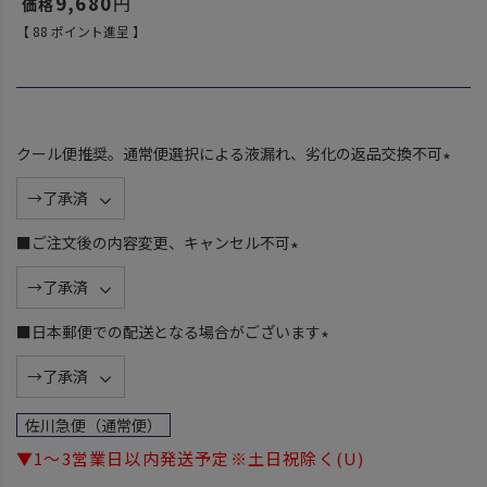
9,680
【
88
ポイント進呈 】
クール便推奨。通常便選択による液漏れ、劣化の返品交換不可
(
必
須
■ご注文後の内容変更、キャンセル不可
)
(
必
須
■日本郵便での配送となる場合がございます
)
(
必
須
佐川急便（通常便）
)
▼1～3営業日以内発送予定※土日祝除く(U)