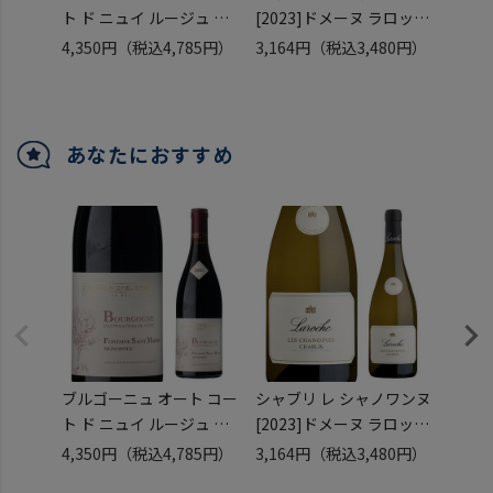
ト ド ニュイ ルージュ フ
[2023]ドメーヌ ラロッシ
バレル
ォンテーヌ サン マルタン
ュ 750ml
ジル 
4,350円
（税込4,785円）
3,164円
（税込3,480円）
2,70
[2022]
フランス ブルゴーニュ 辛
フラン
ミッシェル グロ 750ml
口 白ワイン 長S
口 樽
フランス ミシェル 辛口
赤ワイン 浜運A
あなたにおすすめ
ブルゴーニュ オート コー
シャブリ レ シャノワンヌ
ブルゴ
ト ド ニュイ ルージュ フ
[2023]ドメーヌ ラロッシ
バレル
ォンテーヌ サン マルタン
ュ 750ml
ジル 
4,350円
（税込4,785円）
3,164円
（税込3,480円）
2,70
[2022]
フランス ブルゴーニュ 辛
フラン