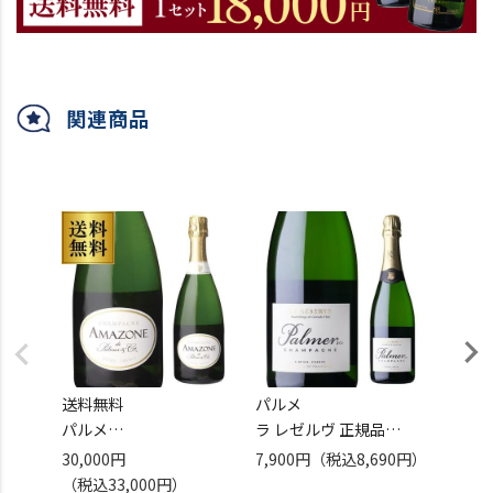
関連商品
送料無料
パルメ
送料無
パルメ
ラ レゼルヴ 正規品
ベルタ
アマゾーヌ ド パルメ
750ml
ポワス
30,000円
7,900円
（税込8,690円）
20,0
750ml 正規品
モンターニュ ド ランス
アンベ
（税込33,000円）
（税込