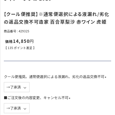
【クール便推奨】※通常便選択による液漏れ/劣化
の返品交換不可造家 百合草梨沙 赤ワイン 虎姫
商品番号
429325
14,850
【
135
ポイント進呈 】
クール便推奨。通常便選択による液漏れ、劣化の返品交換不可
(
必
須
■ご注文後の内容変更、キャンセル不可
)
(
必