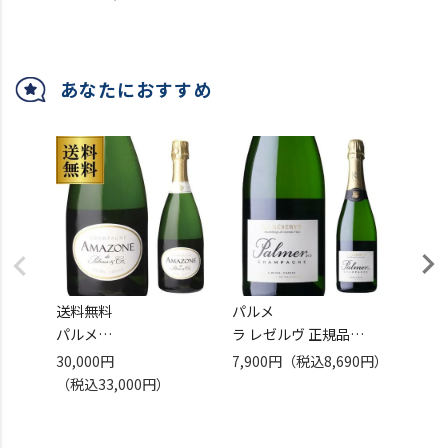
モンターニュ ド ランス
シャンパン 辛口 シャンパ
750m
シャンパン リザーヴワイ
ーニュ
フラン
ン シャンパーニュ 辛口
級 ピ
【クール便推奨】※通常
ン
あなたにおすすめ
【クール便推奨】※通常
便選択による液漏れ 劣化
便選択による液漏れ/劣化
の返品交換不可 浜運
【ク
の返品交換不可
便選択
の
送料無料
パルメ
送料無
パルメ
ラ レゼルヴ 正規品
ベルタ
アマゾーヌ ド パルメ
750ml
ポワス
30,000円
7,900円
（税込8,690円）
20,0
750ml 正規品
モンターニュ ド ランス
アンベ
（税込33,000円）
（税込
モンターニュ ド ランス
シャンパン 辛口 シャンパ
750m
シャンパン リザーヴワイ
ーニュ
フラン