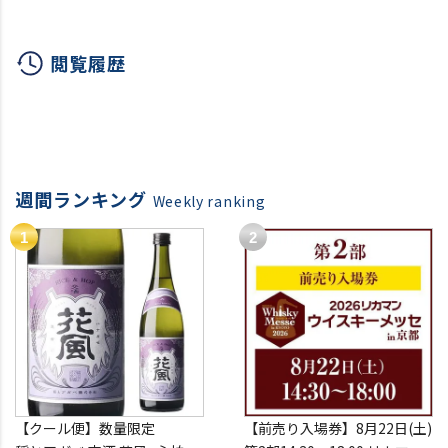
ン シャンパーニュ 辛口
級 ピ
【クール便推奨】※通常
ン
【クール便推奨】※通常
便選択による液漏れ 劣化
閲覧履歴
便選択による液漏れ/劣化
の返品交換不可 浜運
【ク
の返品交換不可
便選択
の
週間ランキング
Weekly ranking
【クール便】数量限定
【前売り入場券】8月22日(土)