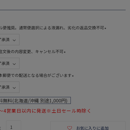
ル便推奨。通常便選択による液漏れ、劣化の返品交換不可
(
必
須
注文後の内容変更、キャンセル不可
)
(
必
須
本郵便での配送となる場合がございます
)
(
必
須
料無料(北海道/沖縄 別途1,000円)
)
1～4営業日以内に発送※土日セール時除く
お気に入りに追加