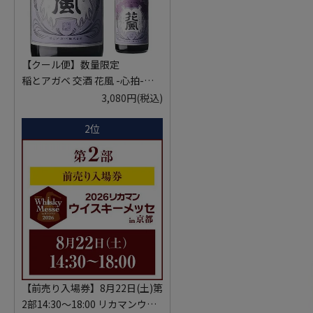
【クール便】数量限定
稲とアガベ 交酒 花風 -心拍-
KYOTO EDITION 720ml こうし
3,080円
(税込)
ゅ はなかぜ craft sake クラフト
2位
サケ 秋田県 男鹿市
【前売り入場券】8月22日(土)第
2部14:30～18:00 リカマンウイ