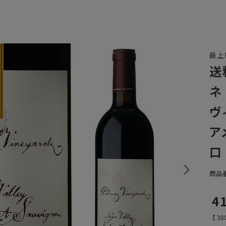
最上
送
ネ
ヴィ
ア
口
商品
4
【
38