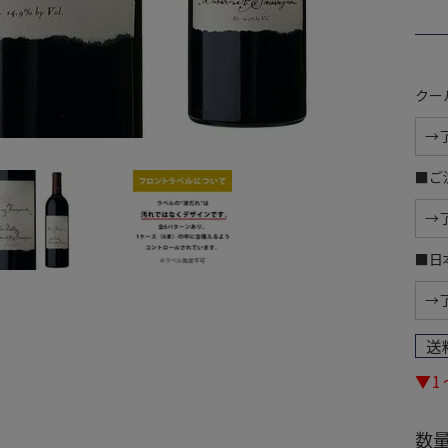
クー
■ご
■日
送
▼