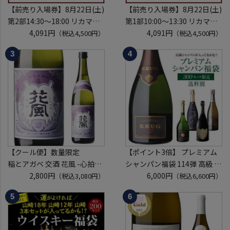
【前売り入場券】8月22日(土)
【前売り入場券】8月22日(土)
第2部14:30～18:00 リカマン
第1部10:00～13:30 リカマン
ウイスキーメッセ in京都
4,091円
ウイスキーメッセ in京都
4,091円
（税込4,500円）
（税込4,500円）
2026 1枚
2026 1枚
入場券となるeチケットは【8
入場券となるeチケットは【8
月中旬】にメールにて配信予
月中旬】にメールにて配信予
定
定
※代引き決済不可
※代引き決済不可
【クール便】数量限定
【ポイント3倍】 プレミアム
稲とアガベ 交酒 花風 -心拍-
シャンパン福袋 114弾 高級 シ
KYOTO EDITION 720ml こう
2,800円
ャンパン を探せ トゥルベ ト
6,000円
（税込3,080円）
（税込6,600円）
しゅ はなかぜ craft sake クラ
レゾール クリュッグ 2004 が
フトサケ 秋田県 男鹿市
入ってるかも!? 【先着300
本】 シャンパン シャンパーニ
ュ リカーマウンテン 福袋 WK