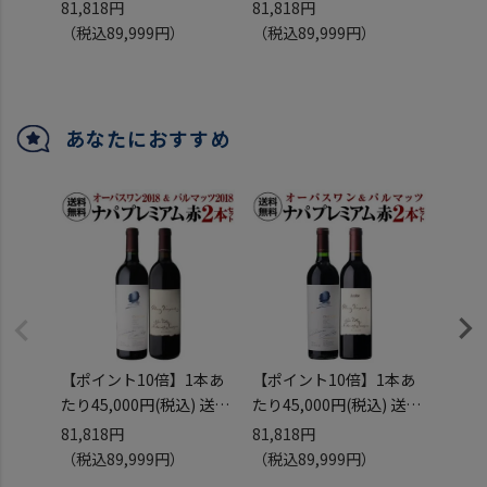
無料
無料
375m
81,818円
81,818円
39,0
ナパの2大プレミアム赤
ナパの2大プレミアム赤
アメリ
（税込89,999円）
（税込89,999円）
（税込
オーパスワン 2018 ＆パ
オーパスワン 2022 ＆パ
ナパ 
ルマッツ 2018 2本セット
ルマッツ 2020 2本セット
ント 
750ml 2本入
4弾 750ml 2本入
ヨン 
アメリカ カリフォルニア
アメリカ カリフォルニア
ェルド
あなたにおすすめ
ワインセット 虎
ワインセット 浜運
マルベ
【ポイント10倍】1本あ
【ポイント10倍】1本あ
オーパ
たり45,000円(税込) 送料
たり45,000円(税込) 送料
2019
無料
無料
375m
81,818円
81,818円
39,0
ナパの2大プレミアム赤
ナパの2大プレミアム赤
アメリ
（税込89,999円）
（税込89,999円）
（税込
オーパスワン 2018 ＆パ
オーパスワン 2022 ＆パ
ナパ 