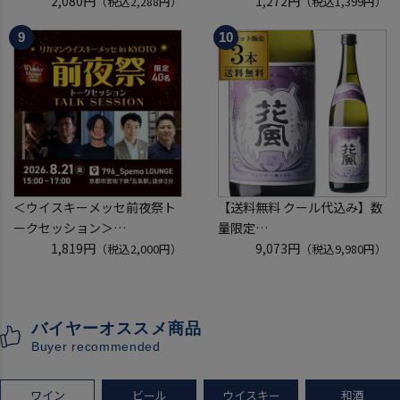
フォーマン
2,080円
40度 700ml
1,272円
（税込2,288円）
（税込1,399円）
ウイスキー テネシー バーボン
スコッチ ウイスキー white &
長S
mackay scotch whisky [長S]
＜ウイスキーメッセ前夜祭ト
【送料無料 クール代込み】数
ークセッション＞
量限定
8月21日(金)15:00～17:00京都
1,819円
稲とアガベ 交酒 花風 -心拍-
9,073円
（税込2,000円）
（税込9,980円）
開催
KYOTO EDITION 720ml 3本
クレジットカード決済のみ
こうしゅ はなかぜ craft sake
クラフトサケ 秋田県 男鹿市
バイヤーオススメ商品
[クール配送]
Buyer recommended
ワイン
ビール
ウイスキー
和酒