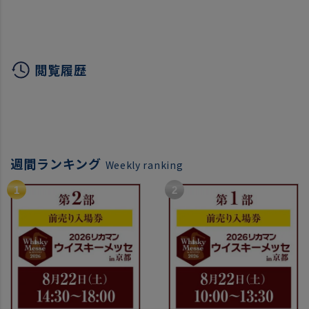
ルマッツ 2018 2本セット
ルマッツ 2020 2本セット
ント 
750ml 2本入
4弾 750ml 2本入
ヨン 
アメリカ カリフォルニア
アメリカ カリフォルニア
ェルド
ワインセット 虎
ワインセット 浜運
マルベ
閲覧履歴
週間ランキング
Weekly ranking