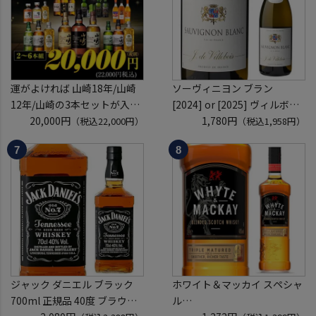
くじ 【送
運がよければ 山崎18年/山崎
ソーヴィニヨン ブラン
12年/山崎の3本セットが入っ
[2024] or [2025] ヴィルボワ
ているかも！？ ウイスキー福
20,000円
750ml フランス ロワール 辛
1,780円
（税込22,000円）
（税込1,958円）
袋 2～6本組 限定200セット
口 白ワイン 浜運A
虎S ※必ずもらえるCP対象
(1P)
ジャック ダニエル ブラック
ホワイト＆マッカイ スペシャ
700ml 正規品 40度 ブラウン
ル