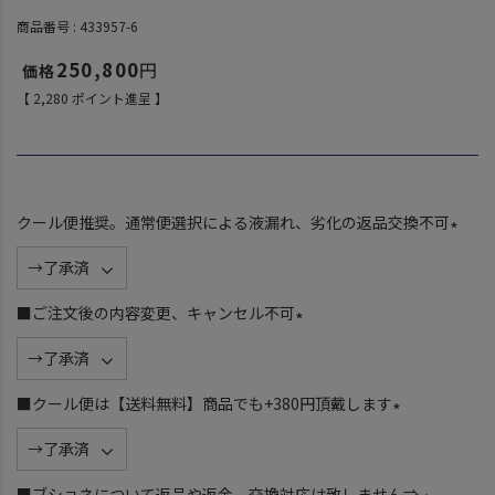
商品番号
433957-6
250,800
【
2,280
ポイント進呈 】
クール便推奨。通常便選択による液漏れ、劣化の返品交換不可
(
必
須
■ご注文後の内容変更、キャンセル不可
)
(
必
須
■クール便は【送料無料】商品でも+380円頂戴します
)
(
必
須
■ブショネについて返品や返金、交換対応は致しません⇒