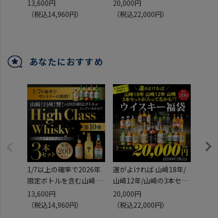
州 響などが入っているか
トが入っているかも！？
ーシ
13,600円
20,000円
98,0
も！ハイクラスウイスキ
ウイスキー福袋 2～6本組
（税込14,960円）
（税込22,000円）
（税込
ー3本セット 第10弾 スコ
限定200セット 虎S ※必
ッチ ジャパニーズ ウイス
ずもらえるCP対象(1P)
キー 飲み比べ 虎S
あなたにおすすめ
1/7以上の確率で2026年
運がよければ 山崎18年/
数量
限定ボトルを含む山崎 白
山崎12年/山崎の3本セッ
トプ
州 響などが入っているか
トが入っているかも！？
ーシ
13,600円
20,000円
98,0
も！ハイクラスウイスキ
ウイスキー福袋 2～6本組
（税込14,960円）
（税込22,000円）
（税込
ー3本セット 第10弾 スコ
限定200セット 虎S ※必