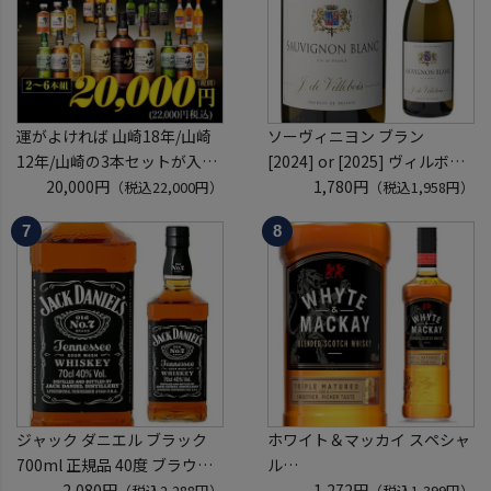
くじ 【送
運がよければ 山崎18年/山崎
ソーヴィニヨン ブラン
12年/山崎の3本セットが入っ
[2024] or [2025] ヴィルボワ
ているかも！？ ウイスキー福
20,000円
750ml フランス ロワール 辛
1,780円
（税込22,000円）
（税込1,958円）
袋 2～6本組 限定200セット
口 白ワイン 浜運A
虎S ※必ずもらえるCP対象
(1P)
ジャック ダニエル ブラック
ホワイト＆マッカイ スペシャ
700ml 正規品 40度 ブラウン
ル
フォーマン
2,080円
40度 700ml
1,272円
（税込2,288円）
（税込1,399円）