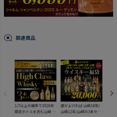
関連商品
1/7以上の確率で2026年
運がよければ 山崎18年/
数量
限定ボトルを含む山崎 白
山崎12年/山崎の3本セッ
トプ