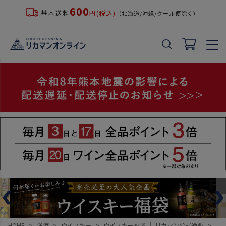
600
基本送料
円(税込)
（北海道/沖縄/クール便除く）
HOME
洋酒
ウイスキー
ウイスキー福袋 ｜ リカマン公式通販