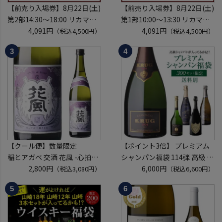
【前売り入場券】8月22日(土)
【前売り入場券】8月22日(土)
第2部14:30～18:00 リカマン
第1部10:00～13:30 リカマン
ウイスキーメッセ in京都
4,091円
ウイスキーメッセ in京都
4,091円
（税込4,500円）
（税込4,500円）
2026 1枚
2026 1枚
入場券となるeチケットは【8
入場券となるeチケットは【8
月中旬】にメールにて配信予
月中旬】にメールにて配信予
定
定
※代引き決済不可
※代引き決済不可
【クール便】数量限定
【ポイント3倍】 プレミアム
稲とアガベ 交酒 花風 -心拍-
シャンパン福袋 114弾 高級 シ
KYOTO EDITION 720ml こう
2,800円
ャンパン を探せ トゥルベ ト
6,000円
（税込3,080円）
（税込6,600円）
しゅ はなかぜ craft sake クラ
レゾール クリュッグ 2004 が
フトサケ 秋田県 男鹿市
入ってるかも!? 【先着300
本】 シャンパン シャンパーニ
ュ リカーマウンテン 福袋 WK