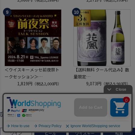
ウイスキー テネシー バーボン
スコッチ ウイスキー white &
長S
mackay scotch whisky [長S]
＜ウイスキーメッセ前夜祭ト
【送料無料 クール代込み】数
ークセッション＞
量限定
8月21日(金)15:00～17:00京都
1,819円
稲とアガベ 交酒 花風 -心拍-
9,073円
（税込2,000円）
（税込9,980円）
開催
KYOTO EDITION 720ml 3本
クレジットカード決済のみ
こうしゅ はなかぜ craft sake
クラフトサケ 秋田県 男鹿市
バイヤーオススメ商品
[クール配送]
Buyer recommended
ワイン
ビール
ウイスキー
和酒