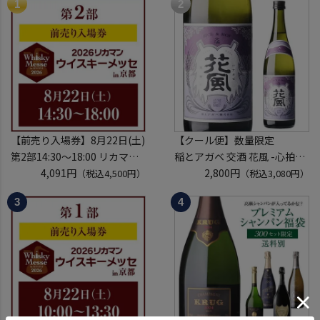
【前売り入場券】8月22日(土)
【クール便】数量限定
第2部14:30～18:00 リカマン
稲とアガベ 交酒 花風 -心拍-
ウイスキーメッセ in京都
4,091円
KYOTO EDITION 720ml こう
2,800円
（税込4,500円）
（税込3,080円）
2026 1枚
しゅ はなかぜ craft sake クラ
入場券となるeチケットは【8
フトサケ 秋田県 男鹿市
月中旬】にメールにて配信予
定
※代引き決済不可