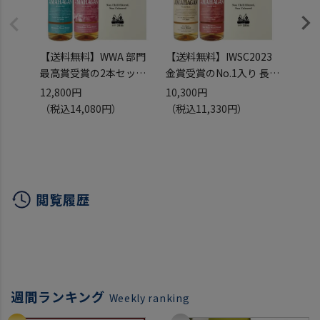
【送料無料】WWA 部門
【送料無料】IWSC2023
AMAHA
最高賞受賞の2本セット
金賞受賞のNo.1入り 長濱
Editi
長濱蒸溜所 アマハガン ワ
蒸溜所 アマハガン ワール
Wood
12,800円
10,300円
7,50
ールドモルト 2本セット
ドモルト 2本セット(第一
ワール
（税込14,080円）
（税込11,330円）
(第3弾＆山桜)
弾＆第ニ弾) AMAHAGAN
ズナ
AMAHAGAN 700ml×2本
World Malt Basic Blend
ュ 70
ブレンデッドモルト ミズ
& No.2 各700ml×2本
所 ブ
ナラ＆山桜 ウッドフィニ
ブレンデッドモルト レッ
ンチル
ッシュ 日本 滋賀 長浜
ドワインウッドフィニッ
日本 
閲覧履歴
JAPANESE W
週間ランキング
Weekly ranking