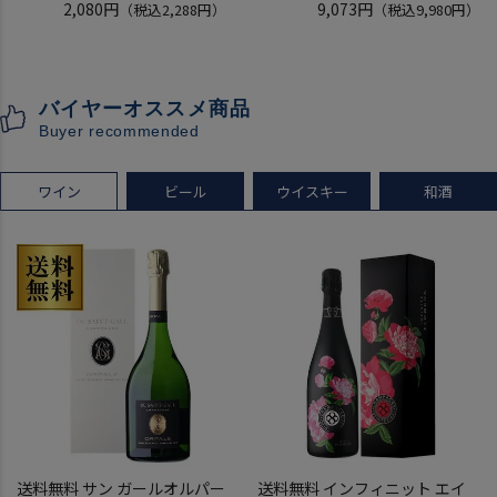
フォーマン
2,080円
稲とアガベ 交酒 花風 -心拍-
9,073円
（税込2,288円）
（税込9,980円）
ウイスキー テネシー バーボン
KYOTO EDITION 720ml 3本
長S
こうしゅ はなかぜ craft sake
クラフトサケ 秋田県 男鹿市
バイヤーオススメ商品
[クール配送]
Buyer recommended
ワイン
ビール
ウイスキー
和酒
送料無料 サン ガールオルパー
送料無料 インフィニット エイ