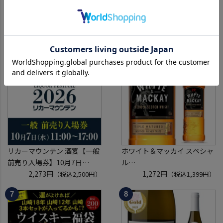
【前売り入場券】8月22日(土)
【ポイント3倍】 プレミアム
第1部10:00～13:30 リカマン
シャンパン福袋 114弾 高級 シ
ウイスキーメッセ in京都
4,091円
ャンパン を探せ トゥルベ ト
6,000円
（税込4,500円）
（税込6,600円）
2026 1枚
レゾール クリュッグ 2004 が
入場券となるeチケットは【8
入ってるかも!? 【先着300
月上旬】にメールにて配信予
本】 シャンパン シャンパーニ
定
ュ リカーマウンテン 福袋 WK
※代引き決済不可
くじ 【送
リカーマウンテン 酒宴【一般
ホワイト＆マッカイ スペシャ
前売り入場券】10月7日
ル
(水)11:00～17:00 2026
2,273円
40度 700ml
1,272円
（税込2,500円）
（税込1,399円）
ホテルグランヴィア京都 3階
スコッチ ウイスキー white &
「源氏の間」
mackay scotch whisky [長S]
入場券となるeチケットは【9
月下旬】にメールにて配信予