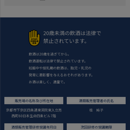
20歳未満の飲酒は法律で
禁止されています。
飲酒は20歳を過ぎてから。
飲酒運転は法律で禁止されています。
妊娠中や授乳期の飲酒は、胎児・乳児の
発育に悪影響を与えるおそれがあります。
お酒は楽しく、適量で。
販売場の名称及び所在地
酒類販売管理者の氏名
京都市下京区四条通東洞院東入立売
桂 純子
西町60日本生命四条ビル7階
酒類販売管理研修受講年月日
次回研修の受講期限