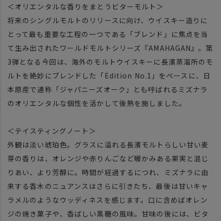
＜オリエンタルな香りをまとうビターモルト＞
将来のシングルモルトのリリースに向け、ウイスキー造りに
とって最も重要な工程の一つである「ブレンド」に焦点を当
て生み出されたワールドモルトシリーズ『AMAHAGAN』。第
3弾となる今回は、海外のモルトウイスキーに長濱蒸溜所のモ
ルトを絶妙にブレンドした「Edition No.1」をベースに、日
本原産で通称「ジャパニーズオーク」とも呼ばれるミズナラ
のオリエンタルな個性を活かして後熟を施しました。
＜テイスティングノート＞
外観は淡い琥珀色。グラスに溢れる長濱モルトらしい甘い麦
芽の香りは、オレンジや赤りんごなど暖かみある果実と混じ
りあい、より芳醇に。時間が経過するにつれ、ミズナラに由
来する香木のニュアンスはさらに引きたち、最後は甘いキャ
ラメルのようなウッディネスを感じます。口に含めばオレン
ジの焼き菓子や、香ばしい黒糖の風味。甘味の後には、ビタ