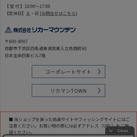
【 受 付 】10:00～17:00
【定休日】土・日 [
お問合せはこちら
]
〒600-8007
京都市下京区四条通東洞院東入立売西町60
日本生命四条ビル7階
コーポレートサイト
リカマンTOWN
■ 当ショップを装った偽装サイトやフィッシングサイトにはご
注意ください。お買い物の際には必ずアドレス（URL）をご確
認ください。