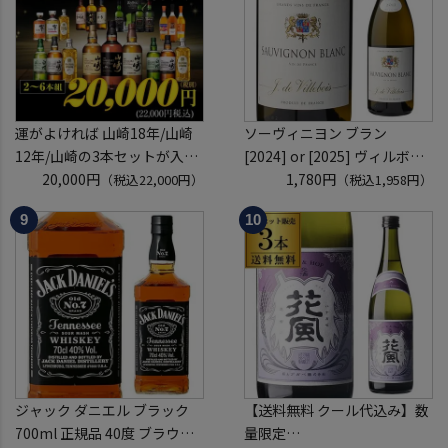
定
運がよければ 山崎18年/山崎
ソーヴィニヨン ブラン
12年/山崎の3本セットが入っ
[2024] or [2025] ヴィルボワ
ているかも！？ ウイスキー福
20,000円
750ml フランス ロワール 辛
1,780円
（税込22,000円）
（税込1,958円）
袋 2～6本組 限定200セット
口 白ワイン 浜運A
虎S ※必ずもらえるCP対象
(1P)
ジャック ダニエル ブラック
【送料無料 クール代込み】数
700ml 正規品 40度 ブラウン
量限定