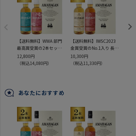
【送料無料】WWA 部門
【送料無料】IWSC2023
AMAHA
最高賞受賞の2本セット
金賞受賞のNo.1入り 長濱
Editi
長濱蒸溜所 アマハガン ワ
蒸溜所 アマハガン ワール
Wood
12,800円
10,300円
7,50
ールドモルト 2本セット
ドモルト 2本セット(第一
ワール
（税込14,080円）
（税込11,330円）
(第3弾＆山桜)
弾＆第ニ弾) AMAHAGAN
ズナ
AMAHAGAN 700ml×2本
World Malt Basic Blend
ュ 70
ブレンデッドモルト ミズ
& No.2 各700ml×2本
所 ブ
ナラ＆山桜 ウッドフィニ
ブレンデッドモルト レッ
ンチル
あなたにおすすめ
ッシュ 日本 滋賀 長浜
ドワインウッドフィニッ
日本 
JAPANESE W