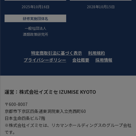
2025年10月16日
2028年10月15日
研修実施団体名
一般社団法人
酒類政策研究所
特定商取引法に基づく表示
利用規約
プライバシーポリシー
会社概要
採用情報
運営：株式会社イズミセ IZUMISE KYOTO
〒600-8007
京都市下京区四条通東洞院東入立売西町60
日本生命四条ビル7階
※株式会社イズミセは、リカマンホールディングスのグループ会社
です。