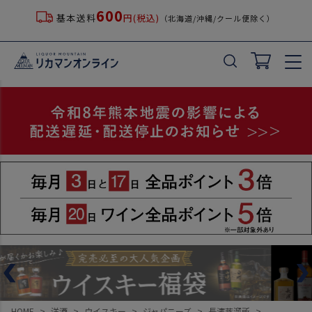
600
基本送料
円(税込)
（北海道/沖縄/クール便除く）
HOME
洋酒
ウイスキー
ジャパニーズ
長濱蒸溜所