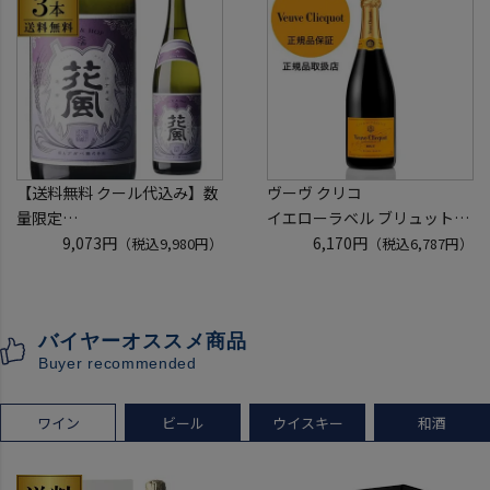
【送料無料 クール代込み】数
ヴーヴ クリコ
量限定
イエローラベル ブリュット
稲とアガベ 交酒 花風 -心拍-
9,073円
750ml 正規品
6,170円
（税込9,980円）
（税込6,787円）
KYOTO EDITION 720ml 3本
ヴーヴクリコ ヴーヴ・クリコ
こうしゅ はなかぜ craft sake
ブーブクリコ
クラフトサケ 秋田県 男鹿市
シャンパーニュ シャンパン
バイヤーオススメ商品
[クール配送]
お一人様12本まで
Buyer recommended
プレゼント 記念日
ワイン
ビール
ウイスキー
和酒