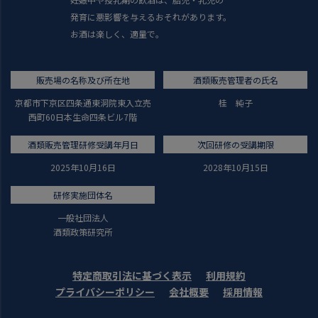
発育に悪影響を与えるおそれがあります。
お酒は楽しく、適量で。
販売場の名称及び所在地
酒類販売管理者の氏名
京都市下京区四条通東洞院東入立売
桂 純子
西町60日本生命四条ビル7階
酒類販売管理研修受講年月日
次回研修の受講期限
2025年10月16日
2028年10月15日
研修実施団体名
一般社団法人
酒類政策研究所
特定商取引法に基づく表示
利用規約
プライバシーポリシー
会社概要
採用情報