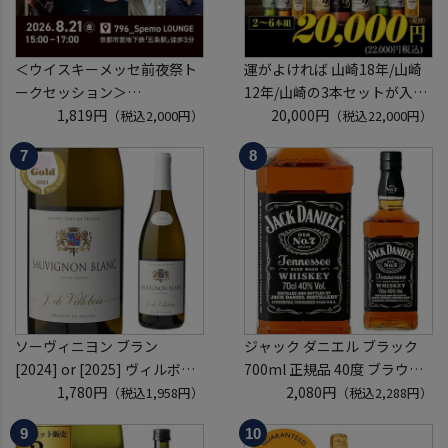
＜ウイスキーメッセ前夜祭ト
運がよければ 山崎18年/山崎
ークセッション＞
12年/山崎の3本セットが入っ
8月21日(金)15:00～17:00京都
1,819円
ているかも！？ ウイスキー福
20,000円
（税込2,000円）
（税込22,000円）
開催
袋 2～6本組 限定200セット
クレジットカード決済のみ
虎S ※必ずもらえるCP対象
(1P)
ソーヴィニヨン ブラン
ジャック ダニエル ブラック
[2024] or [2025] ヴィルボワ
700ml 正規品 40度 ブラウン
750ml フランス ロワール 辛
1,780円
フォーマン
2,080円
（税込1,958円）
（税込2,288円）
口 白ワイン 浜運A
ウイスキー テネシー バーボン
長S