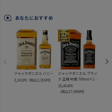
ィスキー][長S]
あなたにおすすめ
ジャックダニエル ハニー
ジャックダニエル ブラッ
ジャッ
ク 正規 40度 700ml×12
ク 40
2,141円
（税込2,355円）
本 ブラウンフォーマン
本販売
25,454円
17,9
【ケース12本販売】【送
キー]
（税込27,999円）
（税込
料無料】[ウイスキー][ウ
ー][1L
ィスキー][長S]