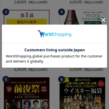
KYOTO EDITION 720ml こう
2,800円
ウイスキーメッセ in京都
4,091円
（税込3,080円）
（税込4,500円）
しゅ はなかぜ craft sake クラ
2026 1枚
フトサケ 秋田県 男鹿市
入場券となるeチケットは【8
月中旬】にメールにて配信予
定
※代引き決済不可
【前売り入場券】8月22日(土)
【ポイント3倍】 プレミアム
第1部10:00～13:30 リカマン
シャンパン福袋 114弾 高級 シ
ウイスキーメッセ in京都
4,091円
ャンパン を探せ トゥルベ ト
6,000円
（税込4,500円）
（税込6,600円）
2026 1枚
レゾール クリュッグ 2004 が
入場券となるeチケットは【8
入ってるかも!? 【先着300
月中旬】にメールにて配信予
本】 シャンパン シャンパーニ
定
ュ リカーマウンテン 福袋 WK
※代引き決済不可
くじ 【送