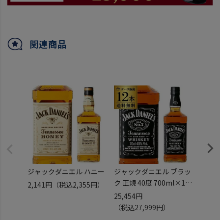
関連商品
ジャックダニエル ハニー
ジャックダニエル ブラッ
ジャッ
ク 正規 40度 700ml×12
ク 40
2,141円
（税込2,355円）
本 ブラウンフォーマン
本販売
25,454円
17,9
【ケース12本販売】【送
キー]
（税込27,999円）
（税込
料無料】[ウイスキー][ウ
ー][1L