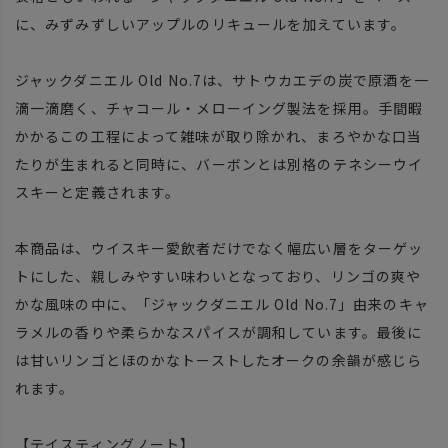
に、みずみずしいアップルのリキュールを加えています。
ジャックダニエル Old No.7は、サトウカエデの炭で原酒を一
滴一滴磨く、チャコール・メローイング製法を採用。手間暇
かかるこの工程によって雑味が取り除かれ、まろやかな口当
たりが生まれると同時に、バーボンとは別格のテネシーウイ
スキーと定義されます。
本商品は、ウイスキー愛飲者だけでなく幅広い層をターゲッ
トにした、親しみやすい味わいとなっており、リンゴの爽や
かな風味の中に、「ジャックダニエル Old No.7」由来のキャ
ラメルの香りや柔らかなスパイスが調和しています。最後に
は甘いリンゴとほのかなトーストしたオークの余韻が感じら
れます。
【テイスティングノート】