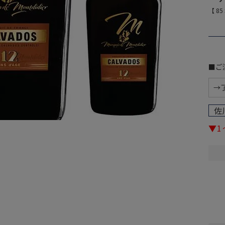
【
85
■ご
佐
▼