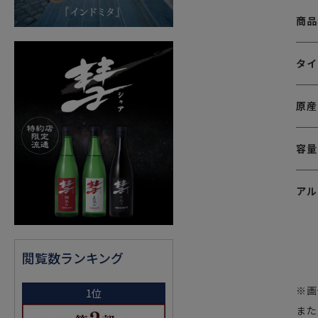
商品
タイ
原産
容量
アル
閲覧数ランキング
※画
1位
また