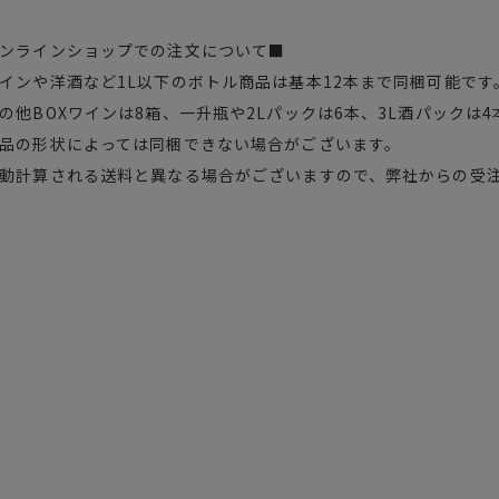
ンラインショップでの注文について■
インや洋酒など1L以下のボトル商品は基本12本まで同梱可能です
の他BOXワインは8箱、一升瓶や2Lパックは6本、3L酒パックは
品の形状によっては同梱できない場合がございます。
動計算される送料と異なる場合がございますので、弊社からの受