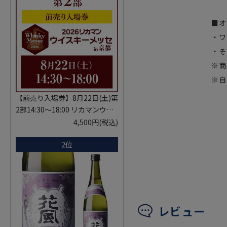
■オ
・ワ
・そ
※商
※自
【前売り入場券】8月22日(土)第
2部14:30～18:00 リカマンウイ
スキーメッセ in京都 2026 1枚
4,500円
(税込)
入場券となるeチケットは【8月
2位
中旬】にメールにて配信予定
※代引き決済不可
レビュー