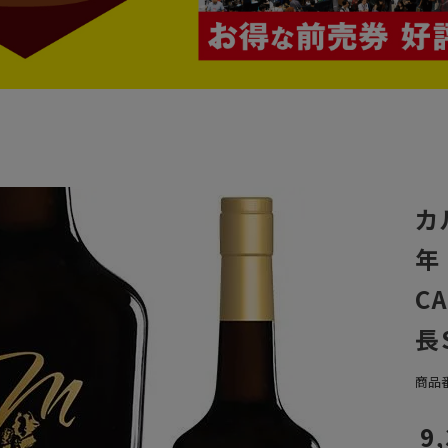
カ
年
C
長
商品
9