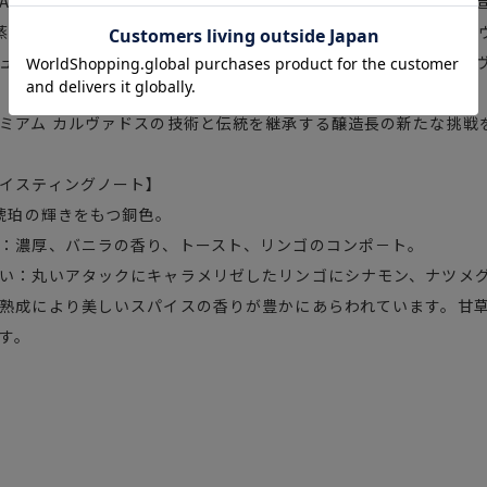
AOCの規定で許可されている洋ナシは使用せず、100％りんごで
蒸溜と、単式蒸溜器による2回蒸溜し、生まれたそれぞれのオード
ュかつフルーティー、かつ複雑な要素を持った、素晴らしいカル
ミアム カルヴァドスの技術と伝統を継承する醸造長の新たな挑戦
イスティングノート】
 琥珀の輝きをもつ銅色。
：濃厚、バニラの香り、トースト、リンゴのコンポ－ト。
い：丸いアタックにキャラメリゼしたリンゴにシナモン、ナツメ
熟成により美しいスパイスの香りが豊かにあらわれています。甘
す。