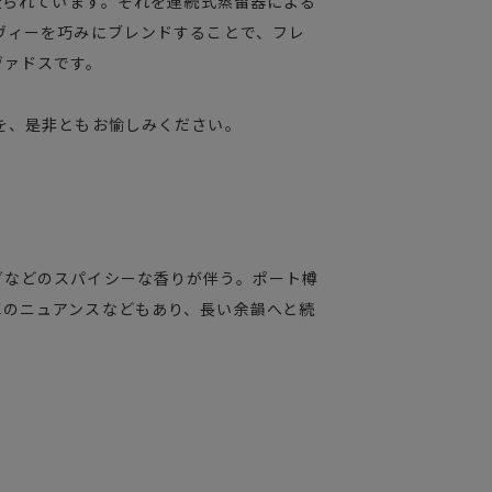
造られています。それを連続式蒸留器による
ヴィーを巧みにブレンドすることで、フレ
ヴァドスです。
を、是非ともお愉しみください。
グなどのスパイシーな香りが伴う。ポート樽
草のニュアンスなどもあり、長い余韻へと続