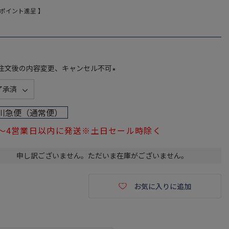
ポイント進呈 】
注文後の内容変更、キャンセル不可
(
必
須
川急便（通常便）
)
1～4営業日以内に発送※土日セール時除く
申し訳ございません。ただいま在庫がございません。
お気に入りに追加