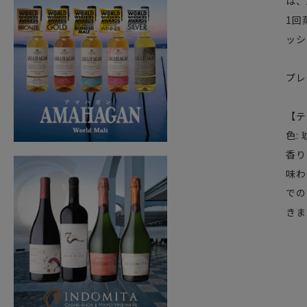
は、
1回
ッシ
プレ
【テ
色:
香り
味わ
での
きま