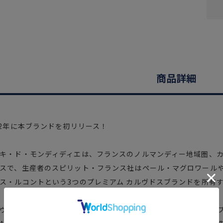
商品詳細
22年に本ブランドを初リリース！
キ・ド・モンディディエは、フランスのノルマンディー地域圏、カ
スで、生産者のスピリット・フランス社はペール・マグロワール
ス・ルコントという3つのプレミアム カルヴドスブランドを所有
ヴァドス・ルコントと同じ蒸溜所で、同じ醸造長「シルヴァン・