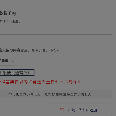
,687
ポイント進呈 】
注文後の内容変更、キャンセル不可
(
必
須
川急便（通常便）
)
1～4営業日以内に発送※土日セール時除く
申し訳ございません。ただいま在庫がございません。
お気に入りに追加