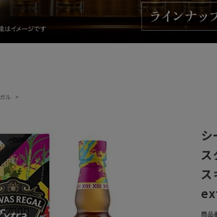
ガル
シ
ス
ス
ex
商品