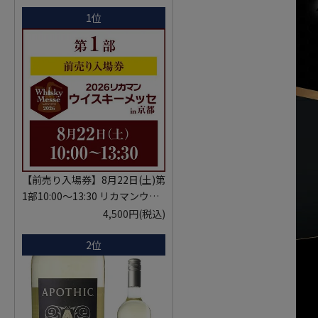
1位
【前売り入場券】8月22日(土)第
1部10:00～13:30 リカマンウイ
スキーメッセ in京都 2026 1枚
4,500円
(税込)
入場券となるeチケットは【8月
2位
中旬】にメールにて配信予定
※代引き決済不可