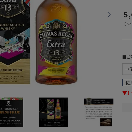
5
【
52
■ご
佐
▼