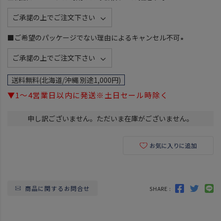
)
(
必
須
■ご希望のパッケージでない理由によるキャンセル不可
)
(
必
須
送料無料(北海道/沖縄 別途1,000円)
)
▼1～4営業日以内に発送※土日セール時除く
申し訳ございません。ただいま在庫がございません。
お気に入りに追加
商品に関するお問合せ
SHARE :