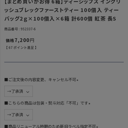
【まとめ買いがお得 6箱】ティーシップス イングリ
ッシュブレックファーストティー 100個入 ティー
バッグ2ｇ×100個入×6箱 計600個 紅茶 長S
商品番号
952337-6
7,200
【
67
ポイント進呈 】
■ご注文後の内容変更、キャンセル不可
(
必
須
■こちらの商品は包装・熨斗対応「不可」です
)
(
必
須
■商品リニューアル時期のため新旧ラベル指定不可