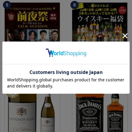
入場券となるeチケットは【8
が入ってるかも!?【限定300セ
月中旬】にメールにて配信予
ット】 シャンパーニュ クリス
定
タル ドンペリP2 NPU 2008
※代引き決済不可
VT リカーマウ
＜ウイスキーメッセ前夜祭ト
運がよければ 山崎18年/山崎
ークセッション＞
12年/山崎の3本セットが入っ
8月21日(金)15:00～17:00京都
1,819円
ているかも！？ ウイスキー福
20,000円
（税込2,000円）
（税込22,000円）
開催
袋 2～6本組 限定200セット
クレジットカード決済のみ
虎S ※必ずもらえるCP対象
(1P)