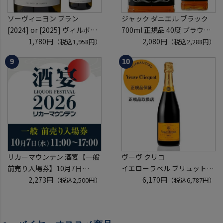
ソーヴィニヨン ブラン
ジャック ダニエル ブラック
[2024] or [2025] ヴィルボワ
700ml 正規品 40度 ブラウン
750ml フランス ロワール 辛
1,780円
フォーマン
2,080円
（税込1,958円）
（税込2,288円）
口 白ワイン 浜運A
ウイスキー テネシー バーボン
長S
リカーマウンテン 酒宴【一般
ヴーヴ クリコ
前売り入場券】10月7日
イエローラベル ブリュット
(水)11:00～17:00 2026
2,273円
750ml 正規品
6,170円
（税込2,500円）
（税込6,787円）
ホテルグランヴィア京都 3階
ヴーヴクリコ ヴーヴ・クリコ
「源氏の間」
ブーブクリコ
入場券となるeチケットは【9
シャンパーニュ シャンパン