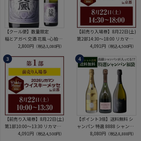
【クール便】数量限定
【前売り入場券】8月22日(土)
稲とアガベ 交酒 花風 -心拍-
第2部14:30～18:00 リカマン
KYOTO EDITION 720ml こう
2,800円
ウイスキーメッセ in京都
4,091円
（税込3,080円）
（税込4,500円）
しゅ はなかぜ craft sake クラ
2026 1枚
フトサケ 秋田県 男鹿市
入場券となるeチケットは【8
月中旬】にメールにて配信予
定
※代引き決済不可
【前売り入場券】8月22日(土)
【ポイント3倍】送料無料 シ
第1部10:00～13:30 リカマン
ャンパン 特選 8888 シャンパ
ウイスキーメッセ in京都
4,091円
ン福袋 第29弾 高級シャンパ
8,080円
（税込4,500円）
（税込8,888円）
2026 1枚
ン を探せ！ 超レアシャンパン