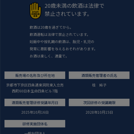
20歳未満の飲酒は法律で
禁止されています。
飲酒は20歳を過ぎてから。
飲酒運転は法律で禁止されています。
妊娠中や授乳期の飲酒は、胎児・乳児の
発育に悪影響を与えるおそれがあります。
お酒は楽しく、適量で。
販売場の名称及び所在地
酒類販売管理者の氏名
京都市下京区四条通東洞院東入立売
桂 純子
西町60日本生命四条ビル7階
酒類販売管理研修受講年月日
次回研修の受講期限
2025年10月16日
2028年10月15日
研修実施団体名
一般社団法人