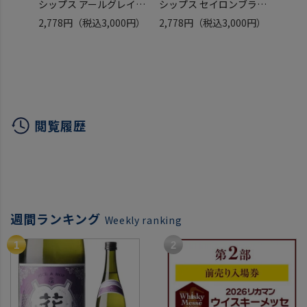
シップス アールグレイテ
シップス セイロンブラッ
個】テ
ィー 100個入 ティーバッ
クティー 100個入 ティー
ーミン
2,778円
（税込3,000円）
2,778円
（税込3,000円）
8,88
グ2ｇ×100個入×2箱 計
バッグ2ｇ×100個入×2
ティー
200個 アールグレイ 紅茶
箱 計200個 セイロン 紅茶
袋入×
長S
長S
ノンカ
S
閲覧履歴
週間ランキング
Weekly ranking