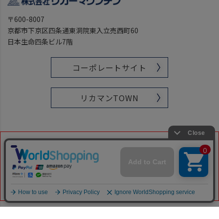
〒600-8007
京都市下京区四条通東洞院東入立売西町60
日本生命四条ビル7階
コーポレートサイト
リカマンTOWN
■ 当ショップを装った偽装サイトやフィッシングサイトにはご
注意ください。お買い物の際には必ずアドレス（URL）をご確
認ください。
当ショップのアドレス（URL）は下記です。
「https://www.likaman-online.com/」
Copyright © Izumise