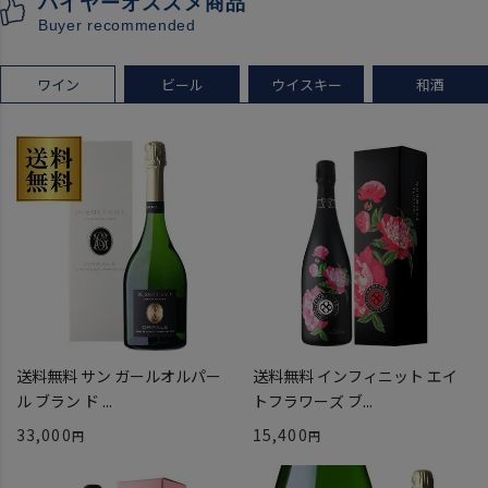
バイヤーオススメ商品
月下旬】にメールにて配信予
お一人様12本まで
Buyer recommended
定
プレゼント 記念日
ワイン
ビール
ウイスキー
和酒
送料無料 サン ガールオルパー
送料無料 インフィニット エイ
ル ブラン ド ...
トフラワーズ ブ...
33,000
15,400