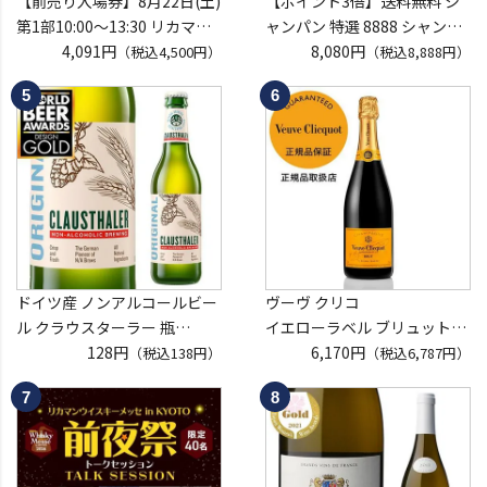
【前売り入場券】8月22日(土)
【ポイント3倍】送料無料 シ
第1部10:00～13:30 リカマン
ャンパン 特選 8888 シャンパ
ウイスキーメッセ in京都
4,091円
ン福袋 第29弾 高級シャンパ
8,080円
（税込4,500円）
（税込8,888円）
2026 1枚
ン を探せ！ 超レアシャンパン
入場券となるeチケットは【8
が入ってるかも!?【限定300セ
月中旬】にメールにて配信予
ット】 シャンパーニュ クリス
定
タル ドンペリP2 NPU 2008
※代引き決済不可
VT リカーマウ
ドイツ産 ノンアルコールビー
ヴーヴ クリコ
ル クラウスターラー 瓶
イエローラベル ブリュット
330ml ノンアル ビールテイス
128円
750ml 正規品
6,170円
（税込138円）
（税込6,787円）
ト ビアテイスト 長S
ヴーヴクリコ ヴーヴ・クリコ
ブーブクリコ
シャンパーニュ シャンパン
お一人様12本まで
プレゼント 記念日