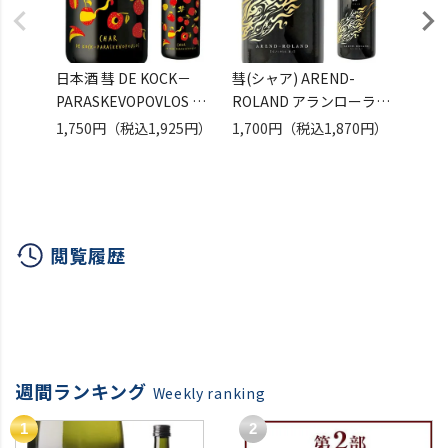
日本酒 彗 DE KOCK－
彗(シャア) AREND-
彗 -
PARASKEVOPOVLOS 純
ROLAND アランローラン
BEN
米吟醸無濾過原酒 13度
純米吟醸 720ml 13度 日
中汲
1,750円
（税込1,925円）
1,700円
（税込1,870円）
4,30
720ml 1本 長野県 遠藤酒
本酒 清酒 遠藤酒造場 美
1800
造場 原酒 美山錦 デコッ
山錦 原酒 数量限定 長野
酒造場
ク パラスケヴォボロス長
県 ギフト
S
閲覧履歴
週間ランキング
Weekly ranking