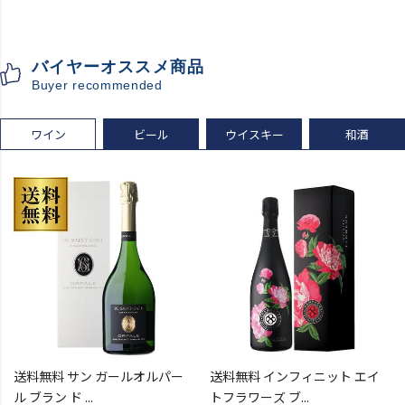
ウイスキー テネシー バーボン
ホテルグランヴィア京都 3階
長S
「源氏の間」
入場券となるeチケットは【9
バイヤーオススメ商品
月下旬】にメールにて配信予
Buyer recommended
定
ワイン
ビール
ウイスキー
和酒
送料無料 サン ガールオルパー
送料無料 インフィニット エイ
ル ブラン ド ...
トフラワーズ ブ...