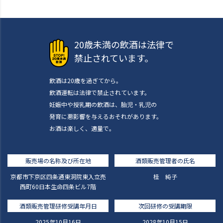
20歳未満の飲酒は法律で
禁止されています。
飲酒は20歳を過ぎてから。
飲酒運転は法律で禁止されています。
妊娠中や授乳期の飲酒は、胎児・乳児の
発育に悪影響を与えるおそれがあります。
お酒は楽しく、適量で。
販売場の名称及び所在地
酒類販売管理者の氏名
京都市下京区四条通東洞院東入立売
桂 純子
西町60日本生命四条ビル7階
酒類販売管理研修受講年月日
次回研修の受講期限
2025年10月16日
2028年10月15日