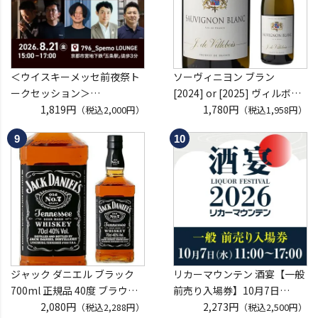
＜ウイスキーメッセ前夜祭ト
ソーヴィニヨン ブラン
ークセッション＞
[2024] or [2025] ヴィルボワ
8月21日(金)15:00～17:00京都
1,819円
750ml フランス ロワール 辛
1,780円
（税込2,000円）
（税込1,958円）
開催
口 白ワイン 浜運A
クレジットカード決済のみ
ジャック ダニエル ブラック
リカーマウンテン 酒宴【一般
700ml 正規品 40度 ブラウン
前売り入場券】10月7日
フォーマン
2,080円
(水)11:00～17:00 2026
2,273円
（税込2,288円）
（税込2,500円）