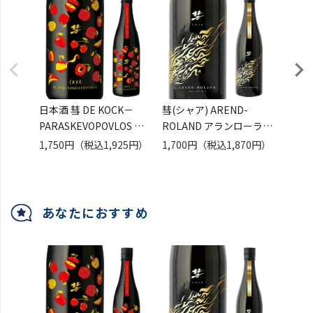
日本酒 彗 DE KOCK－
彗(シャア) AREND-
彗 -
PARASKEVOPOVLOS 純
ROLAND アランローラン
BEN
米吟醸無濾過原酒 13度
純米吟醸 720ml 13度 日
中汲
1,750円
（税込1,925円）
1,700円
（税込1,870円）
4,30
720ml 1本 長野県 遠藤酒
本酒 清酒 遠藤酒造場 美
1800
造場 原酒 美山錦 デコッ
山錦 原酒 数量限定 長野
酒造場
ク パラスケヴォボロス長
県 ギフト
S
あなたにおすすめ