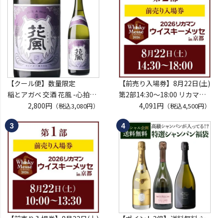
【クール便】数量限定
【前売り入場券】8月22日(土)
稲とアガベ 交酒 花風 -心拍-
第2部14:30～18:00 リカマン
KYOTO EDITION 720ml こう
2,800円
ウイスキーメッセ in京都
4,091円
（税込3,080円）
（税込4,500円）
しゅ はなかぜ craft sake クラ
2026 1枚
フトサケ 秋田県 男鹿市
入場券となるeチケットは【8
月中旬】にメールにて配信予
定
※代引き決済不可