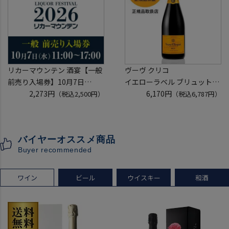
リカーマウンテン 酒宴【一般
ヴーヴ クリコ
前売り入場券】10月7日
イエローラベル ブリュット
(水)11:00～17:00 2026
2,273円
750ml 正規品
6,170円
（税込2,500円）
（税込6,787円）
ホテルグランヴィア京都 3階
ヴーヴクリコ ヴーヴ・クリコ
「源氏の間」
ブーブクリコ
入場券となるeチケットは【9
シャンパーニュ シャンパン
バイヤーオススメ商品
月下旬】にメールにて配信予
お一人様12本まで
Buyer recommended
定
プレゼント 記念日
ワイン
ビール
ウイスキー
和酒