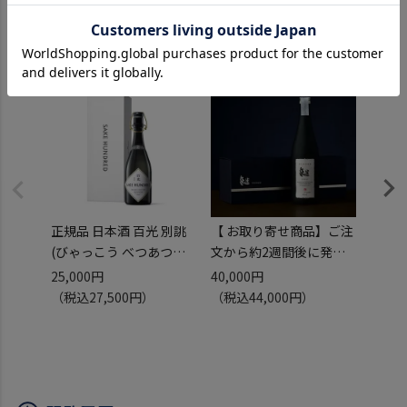
あなたにおすすめ
正規品 日本酒 百光 別誂
【 お取り寄せ商品】ご注
日本酒
(びゃっこう べつあつら
文から約2週間後に発送
米大吟
え) 純米大吟醸 720ml
予定 朝日酒造 継 つぐ
720
25,000円
40,000円
28,0
BYAKKO BESPOKE 山形
TSUGU 純米大吟醸
HAK
（税込27,500円）
（税込44,000円）
（税込
県 楯の川酒造 SAKE
720ml 日本酒 4合瓶 ギフ
SAKE
HUNDRED サケハンドレ
ト 贈り物 専用箱入
ンド
ッド【クール便】要冷蔵
要冷蔵
虎S