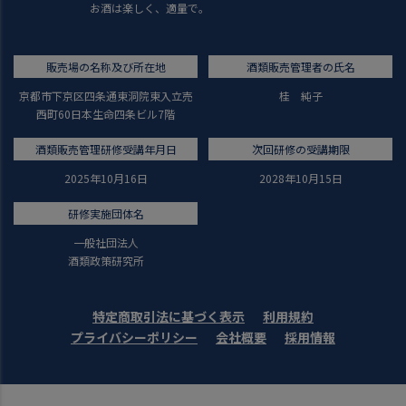
お酒は楽しく、適量で。
販売場の名称及び所在地
酒類販売管理者の氏名
京都市下京区四条通東洞院東入立売
桂 純子
西町60日本生命四条ビル7階
酒類販売管理研修受講年月日
次回研修の受講期限
2025年10月16日
2028年10月15日
研修実施団体名
一般社団法人
酒類政策研究所
特定商取引法に基づく表示
利用規約
プライバシーポリシー
会社概要
採用情報