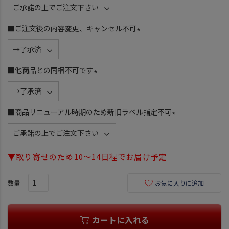
(
必
須
■ご注文後の内容変更、キャンセル不可
)
(
必
須
■他商品との同梱不可です
)
(
必
須
■商品リニューアル時期のため新旧ラベル指定不可
)
(
必
須
▼取り寄せのため10～14日程でお届け予定
)
お気に入りに追加
カートに入れる