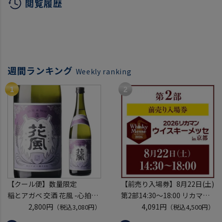
閲覧履歴
週間ランキング
Weekly ranking
【クール便】数量限定
【前売り入場券】8月22日(土)
稲とアガベ 交酒 花風 -心拍-
第2部14:30～18:00 リカマン
KYOTO EDITION 720ml こう
2,800円
ウイスキーメッセ in京都
4,091円
（税込3,080円）
（税込4,500円）
しゅ はなかぜ craft sake クラ
2026 1枚