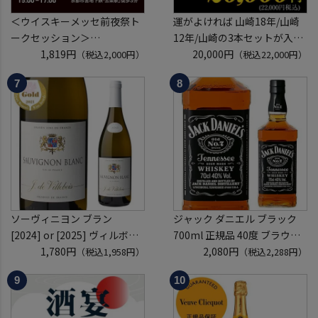
＜ウイスキーメッセ前夜祭ト
運がよければ 山崎18年/山崎
ークセッション＞
12年/山崎の3本セットが入っ
8月21日(金)15:00～17:00京都
1,819円
ているかも！？ ウイスキー福
20,000円
（税込2,000円）
（税込22,000円）
開催
袋 2～6本組 限定200セット
クレジットカード決済のみ
虎S ※必ずもらえるCP対象
(1P)
ソーヴィニヨン ブラン
ジャック ダニエル ブラック
[2024] or [2025] ヴィルボワ
700ml 正規品 40度 ブラウン
750ml フランス ロワール 辛
1,780円
フォーマン
2,080円
（税込1,958円）
（税込2,288円）
口 白ワイン 浜運A
ウイスキー テネシー バーボン
長S